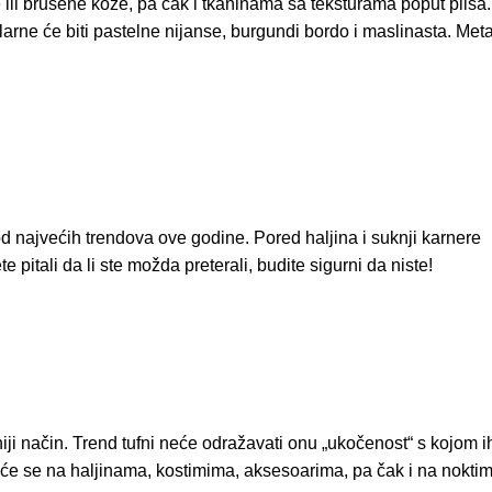
ili brušene kože, pa čak i tkaninama sa teksturama poput pliša.
larne će biti pastelne nijanse, burgundi bordo i maslinasta. Meta
d najvećih trendova ove godine. Pored haljina i suknji karnere
 pitali da li ste možda preterali, budite sigurni da niste!
ji način. Trend tufni neće odražavati onu „ukočenost“ s kojom i
će se na haljinama, kostimima, aksesoarima, pa čak i na noktim