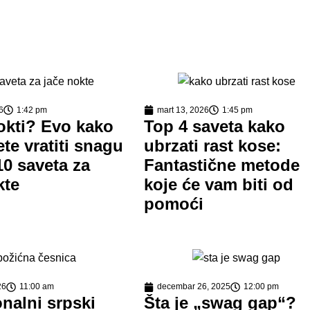
6
1:42 pm
mart 13, 2026
1:45 pm
okti? Evo kako
Top 4 saveta kako
te vratiti snagu
ubrzati rast kose:
 10 saveta za
Fantastične metode
kte
koje će vam biti od
pomoći
26
11:00 am
decembar 26, 2025
12:00 pm
onalni srpski
Šta je „swag gap“?