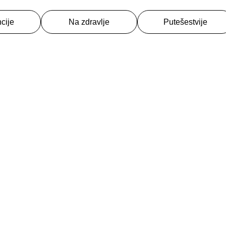
cije
Na zdravlje
Putešestvije