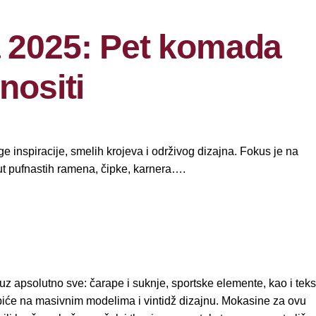
a 2025: Pet komada
nositi
 inspiracije, smelih krojeva i održivog dizajna. Fokus je na
put pufnastih ramena, čipke, karnera….
z apsolutno sve: čarape i suknje, sportske elemente, kao i teks
 biće na masivnim modelima i vintidž dizajnu. Mokasine za ovu