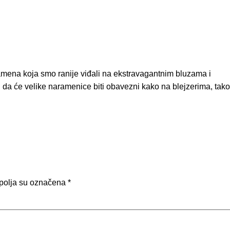
mena koja smo ranije viđali na ekstravagantnim bluzama i
da će velike naramenice biti obavezni kako na blejzerima, tako
polja su označena
*