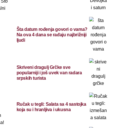
 Što
lni
Šta datum rođenja govori o vama?
Na ova 4 dana se rađaju najbrižniji
ljudi
Skriveni dragulj Grčke sve
popularniji i još uvek van radara
srpskih turista
Ručak u tegli: Salata sa 4 sastojka
koja su i hranljiva i ukusna
h
a!