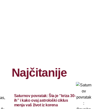
Najčitanije
Saturnov povratak: Šta je “kriza 30-
as,
ih” i kako ovaj astrološki ciklus
menja vaš život iz korena