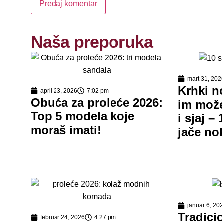
Naša preporuka
mart 31, 202
Krhki n
april 23, 2026
7:02 pm
Obuća za proleće 2026:
im može
Top 5 modela koje
i sjaj –
moraš imati!
jače no
januar 6, 20
Tradici
februar 24, 2026
4:27 pm