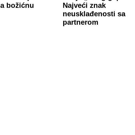
za božićnu
Najveći znak
u
neusklađenosti sa
partnerom