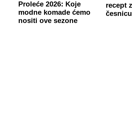
Proleće 2026: Koje
recept 
modne komade ćemo
česnic
nositi ove sezone