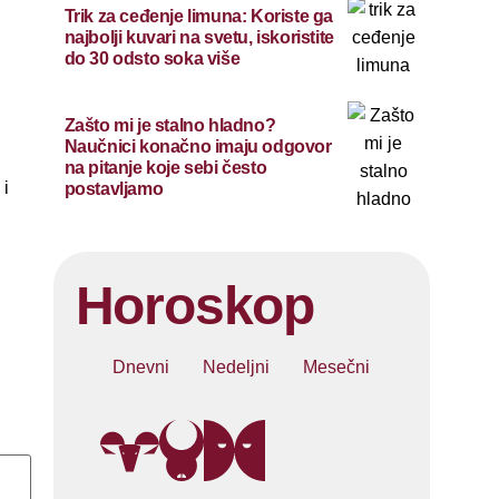
Trik za ceđenje limuna: Koriste ga
najbolji kuvari na svetu, iskoristite
do 30 odsto soka više
Zašto mi je stalno hladno?
Naučnici konačno imaju odgovor
na pitanje koje sebi često
 i
postavljamo
Horoskop
Dnevni
Nedeljni
Mesečni