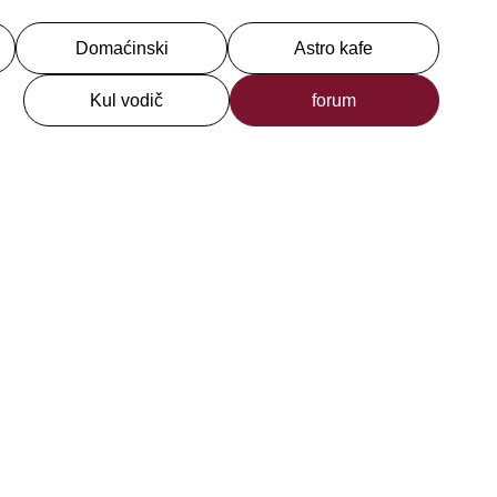
Domaćinski
Astro kafe
Kul vodič
forum