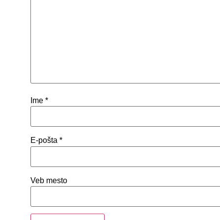
Ime
*
E-pošta
*
Veb mesto