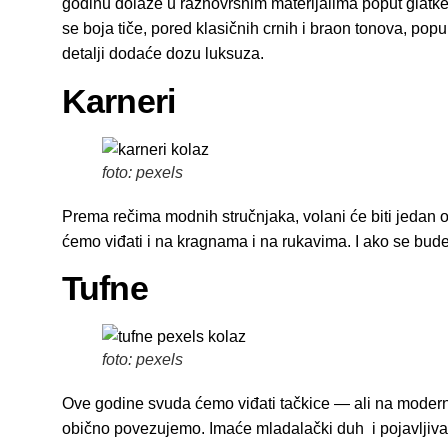
godinu dolaze u raznovrsnim materijalima poput glatke 
se boja tiče, pored klasičnih crnih i braon tonova, popu
detalji dodaće dozu luksuza.
Karneri
foto: pexels
Prema rečima modnih stručnjaka, volani će biti jedan o
ćemo viđati i na kragnama i na rukavima. I ako se budete
Tufne
foto: pexels
Ove godine svuda ćemo viđati tačkice — ali na moderni
obično povezujemo. Imaće mladalački duh i pojavljiva