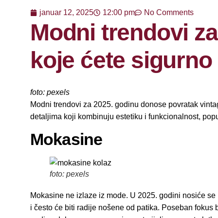
januar 12, 2025
12:00 pm
No Comments
Modni trendovi z
koje ćete sigurno 
foto: pexels
Modni trendovi za 2025. godinu donose povratak vintage
detaljima koji kombinuju estetiku i funkcionalnost, po
Mokasine
foto: pexels
Mokasine ne izlaze iz mode. U 2025. godini nosiće se u
i često će biti radije nošene od patika. Poseban fokus