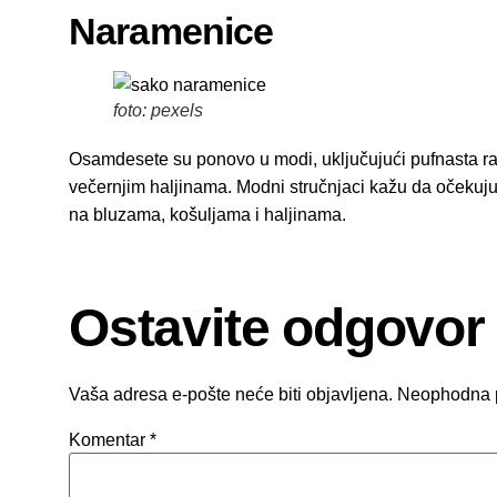
Naramenice
foto: pexels
Osamdesete su ponovo u modi, uključujući pufnasta ra
večernjim haljinama. Modni stručnjaci kažu da očekuju 
na bluzama, košuljama i haljinama.
Ostavite odgovor
Vaša adresa e-pošte neće biti objavljena.
Neophodna 
Komentar
*