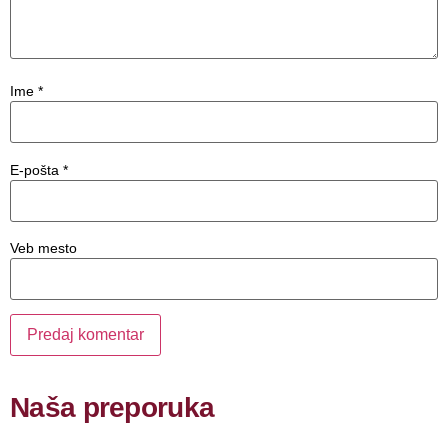
Ime
*
E-pošta
*
Veb mesto
Naša preporuka