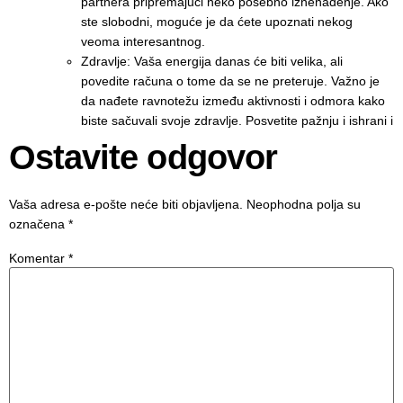
partnera pripremajući neko posebno iznenađenje. Ako
ste slobodni, moguće je da ćete upoznati nekog
veoma interesantnog.
Zdravlje: Vaša energija danas će biti velika, ali
povedite računa o tome da se ne preteruje. Važno je
da nađete ravnotežu između aktivnosti i odmora kako
biste sačuvali svoje zdravlje. Posvetite pažnju i ishrani i
Ostavite odgovor
Vaša adresa e-pošte neće biti objavljena.
Neophodna polja su
označena
*
Komentar
*