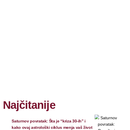
Najčitanije
Saturnov povratak: Šta je “kriza 30-ih” i
kako ovaj astrološki ciklus menja vaš život