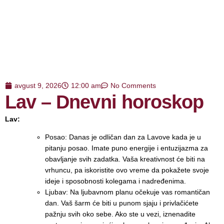
avgust 9, 2026
12:00 am
No Comments
Lav – Dnevni horoskop
Lav:
Posao: Danas je odličan dan za Lavove kada je u
pitanju posao. Imate puno energije i entuzijazma za
obavljanje svih zadatka. Vaša kreativnost će biti na
vrhuncu, pa iskoristite ovo vreme da pokažete svoje
ideje i sposobnosti kolegama i nadređenima.
Ljubav: Na ljubavnom planu očekuje vas romantičan
dan. Vaš šarm će biti u punom sjaju i privlačićete
pažnju svih oko sebe. Ako ste u vezi, iznenadite