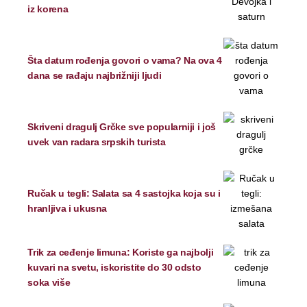
iz korena
Šta datum rođenja govori o vama? Na ova 4
dana se rađaju najbrižniji ljudi
Skriveni dragulj Grčke sve popularniji i još
uvek van radara srpskih turista
Ručak u tegli: Salata sa 4 sastojka koja su i
hranljiva i ukusna
Trik za ceđenje limuna: Koriste ga najbolji
kuvari na svetu, iskoristite do 30 odsto
soka više