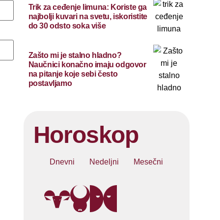
Trik za ceđenje limuna: Koriste ga
najbolji kuvari na svetu, iskoristite
do 30 odsto soka više
Zašto mi je stalno hladno?
Naučnici konačno imaju odgovor
na pitanje koje sebi često
postavljamo
Horoskop
Dnevni
Nedeljni
Mesečni