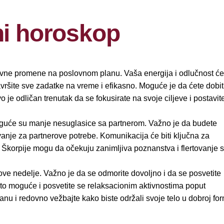
ni horoskop
vne promene na poslovnom planu. Vaša energija i odlučnost će 
ršite sve zadatke na vreme i efikasno. Moguće je da ćete dobit
 je odličan trenutak da se fokusirate na svoje ciljeve i postavit
oguće su manje nesuglasice sa partnerom. Važno je da budete
anje za partnerove potrebe. Komunikacija će biti ključna za
Škorpije mogu da očekuju zanimljiva poznanstva i flertovanje 
 ove nedelje. Važno je da se odmorite dovoljno i da se posvetite
je to moguće i posvetite se relaksacionim aktivnostima poput
ranu i redovno vežbajte kako biste održali svoje telo u dobroj for