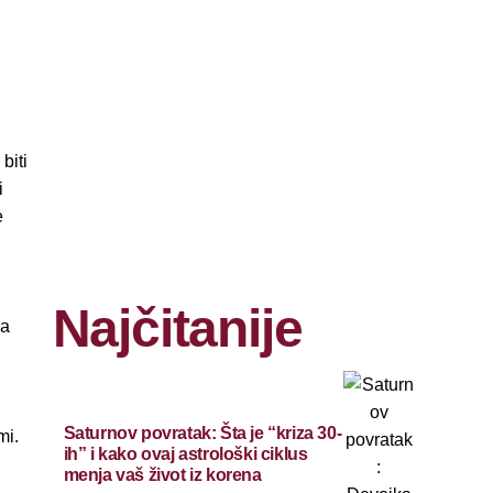
biti
i
e
Najčitanije
sa
Saturnov povratak: Šta je “kriza 30-
mi.
ih” i kako ovaj astrološki ciklus
menja vaš život iz korena