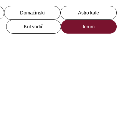
Domaćinski
Astro kafe
Kul vodič
forum