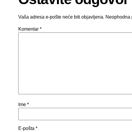
Vaša adresa e-pošte neće biti objavljena.
Neophodna 
Komentar
*
Ime
*
E-pošta
*