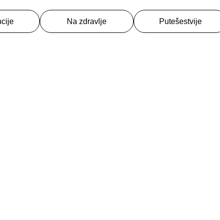
cije
Na zdravlje
Putešestvije