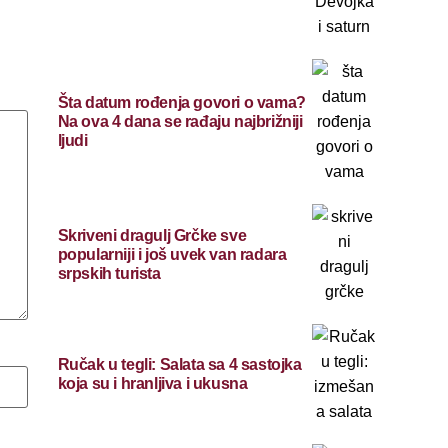
Šta datum rođenja govori o vama?
Na ova 4 dana se rađaju najbrižniji
ljudi
Skriveni dragulj Grčke sve
popularniji i još uvek van radara
srpskih turista
Ručak u tegli: Salata sa 4 sastojka
koja su i hranljiva i ukusna