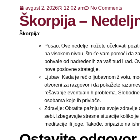
avgust 2, 2026
12:02 am
No Comments
Škorpija – Nedelj
Škorpija:
Posao: Ove nedelje možete očekivati poziti
na visokom nivou, što će vam pomoći da zav
pohvale od nadređenih za vaš trud i rad. Ovo
nove poslovne strategije.
Ljubav: Kada je reč o ljubavnom životu, m
otvoreni za razgovor i da pokažete razumev
rešavanje eventualnih problema. Slobodne 
osobama koje ih privlače.
Zdravlje: Obratite pažnju na svoje zdravlje
sebi. Izbegavajte stresne situacije koliko 
meditacije ili joge. Takođe, pripazite na ish
Ostavite odgovor