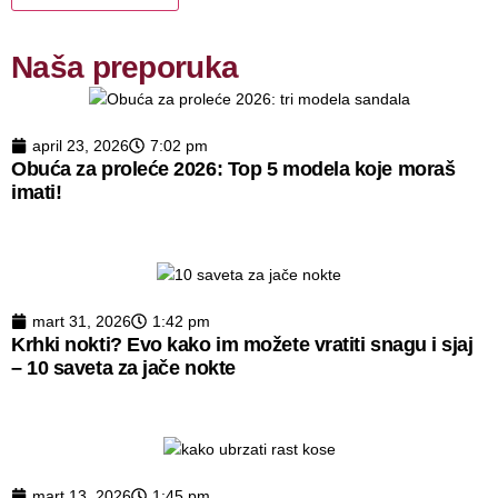
Naša preporuka
april 23, 2026
7:02 pm
Obuća za proleće 2026: Top 5 modela koje moraš
imati!
mart 31, 2026
1:42 pm
Krhki nokti? Evo kako im možete vratiti snagu i sjaj
– 10 saveta za jače nokte
mart 13, 2026
1:45 pm