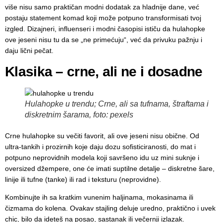
više nisu samo praktičan modni dodatak za hladnije dane, već
postaju statement komad koji može potpuno transformisati tvoj
izgled. Dizajneri, influenseri i modni časopisi ističu da hulahopke
ove jeseni nisu tu da se „ne primećuju“, već da privuku pažnju i
daju lični pečat.
Klasika – crne, ali ne i dosadne
Hulahopke u trendu; Crne, ali sa tufnama, štraftama i
diskretnim šarama, foto: pexels
Crne hulahopke su večiti favorit, ali ove jeseni nisu obične. Od
ultra-tankih i prozirnih koje daju dozu sofisticiranosti, do mat i
potpuno neprovidnih modela koji savršeno idu uz mini suknje i
oversized džempere, one će imati suptilne detalje – diskretne šare,
linije ili tufne (tanke) ili rad i teksturu (neprovidne).
Kombinujte ih sa kratkim vunenim haljinama, mokasinama ili
čizmama do kolena. Ovakav stajling deluje uredno, praktično i uvek
chic, bilo da ideteš na posao, sastanak ili večernji izlazak.