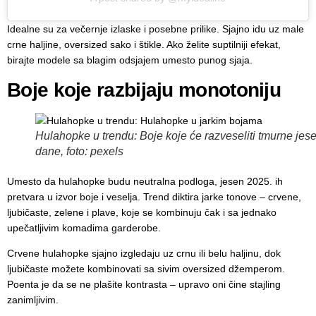
Idealne su za večernje izlaske i posebne prilike. Sjajno idu uz male
crne haljine, oversized sako i štikle. Ako želite suptilniji efekat,
birajte modele sa blagim odsjajem umesto punog sjaja.
Boje koje razbijaju monotoniju
Hulahopke u trendu: Boje koje će razveseliti tmurne jes
dane, foto: pexels
Umesto da hulahopke budu neutralna podloga, jesen 2025. ih
pretvara u izvor boje i veselja. Trend diktira jarke tonove – crvene,
ljubičaste, zelene i plave, koje se kombinuju čak i sa jednako
upečatljivim komadima garderobe.
Crvene hulahopke sjajno izgledaju uz crnu ili belu haljinu, dok
ljubičaste možete kombinovati sa sivim oversized džemperom.
Poenta je da se ne plašite kontrasta – upravo oni čine stajling
zanimljivim.