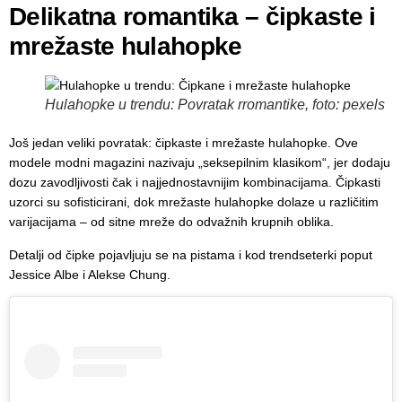
Delikatna romantika – čipkaste i
mrežaste hulahopke
Hulahopke u trendu: Povratak rromantike, foto: pexels
Još jedan veliki povratak: čipkaste i mrežaste hulahopke. Ove
modele modni magazini nazivaju „seksepilnim klasikom“, jer dodaju
dozu zavodljivosti čak i najjednostavnijim kombinacijama. Čipkasti
uzorci su sofisticirani, dok mrežaste hulahopke dolaze u različitim
varijacijama – od sitne mreže do odvažnih krupnih oblika.
Detalji od čipke pojavljuju se na pistama i kod trendseterki poput
Jessice Albe i Alekse Chung.