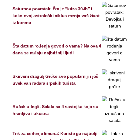
Saturnov povratak: Šta je “kriza 30-ih” i
kako ovaj astrološki ciklus menja vaš život
iz korena
Šta datum rođenja govori o vama? Na ova 4
dana se rađaju najbrižniji ljudi
Skriveni dragulj Grčke sve popularniji i još
uvek van radara srpskih turista
Ručak u tegli: Salata sa 4 sastojka koja su i
hranljiva i ukusna
Trik za ceđenje limuna: Koriste ga najbolji