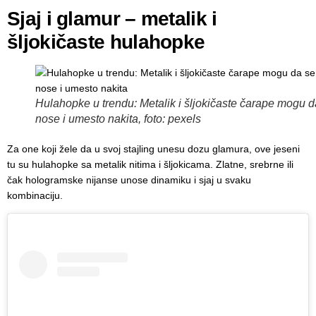
Sjaj i glamur – metalik i
šljokičaste hulahopke
Hulahopke u trendu: Metalik i šljokičaste čarape mogu d
nose i umesto nakita, foto: pexels
Za one koji žele da u svoj stajling unesu dozu glamura, ove jeseni
tu su hulahopke sa metalik nitima i šljokicama. Zlatne, srebrne ili
čak hologramske nijanse unose dinamiku i sjaj u svaku
kombinaciju.