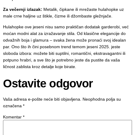
Za večernji izlazak:
Metalik, čipkane ili mrežaste hulahopke uz
male crne haljine uz štikle, čizme ili džombaste gležnjače.
Hulahopke ove jeseni nisu samo praktičan dodatak garderobi, već
moćan modni alat za izražavanje stila. Od klasične elegancije do
odvažnih boja i glamura – svaka žena može pronaći svoj idealan
par. Ono što ih čini posebnom trend temom jeseni 2025. jeste
sloboda izbora: možete biti suptilni, romantični, ekstravagantni ili
potpuno hrabri, a sve što je potrebno jeste da pustite da vaša
ličnost zablista kroz detalje koje birate.
Ostavite odgovor
Vaša adresa e-pošte neće biti objavljena.
Neophodna polja su
označena
*
Komentar
*