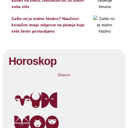
kuvari na svetu, iskoristite do 30 odsto
soka više
Zašto mi je stalno hladno? Naučnici
konačno imaju odgovor na pitanje koje
sebi često postavljamo
Horoskop
Dnevni