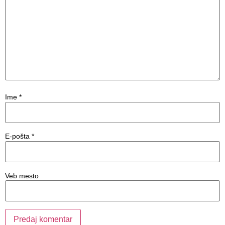
Ime
*
E-pošta
*
Veb mesto