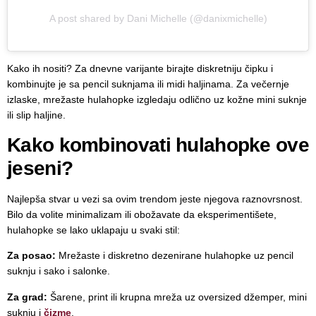
A post shared by Dani Michelle (@danixmichelle)
Kako ih nositi? Za dnevne varijante birajte diskretniju čipku i
kombinujte je sa pencil suknjama ili midi haljinama. Za večernje
izlaske, mrežaste hulahopke izgledaju odlično uz kožne mini suknje
ili slip haljine.
Kako kombinovati hulahopke ove
jeseni?
Najlepša stvar u vezi sa ovim trendom jeste njegova raznovrsnost.
Bilo da volite minimalizam ili obožavate da eksperimentišete,
hulahopke se lako uklapaju u svaki stil:
Za posao:
Mrežaste i diskretno dezenirane hulahopke uz pencil
suknju i sako i salonke.
Za grad:
Šarene, print ili krupna mreža uz oversized džemper, mini
suknju i
čizme
.