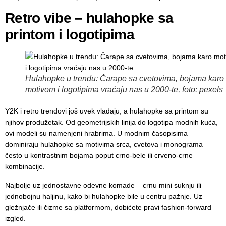
Retro vibe – hulahopke sa
printom i logotipima
Hulahopke u trendu: Čarape sa cvetovima, bojama karo
motivom i logotipima vraćaju nas u 2000-te, foto: pexels
Y2K i retro trendovi još uvek vladaju, a hulahopke sa printom su
njihov produžetak. Od geometrijskih linija do logotipa modnih kuća,
ovi modeli su namenjeni hrabrima. U modnim časopisima
dominiraju hulahopke sa motivima srca, cvetova i monograma –
često u kontrastnim bojama poput crno-bele ili crveno-crne
kombinacije.
Najbolje uz jednostavne odevne komade – crnu mini suknju ili
jednobojnu haljinu, kako bi hulahopke bile u centru pažnje. Uz
gležnjače ili čizme sa platformom, dobićete pravi fashion-forward
izgled.