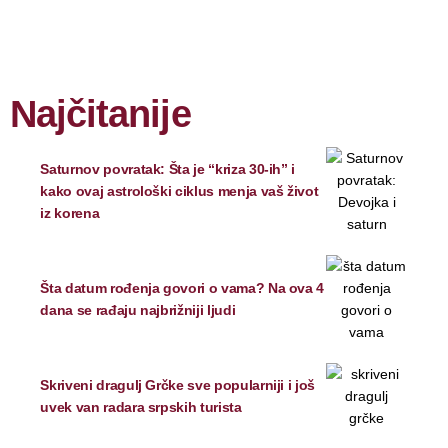
Najčitanije
Saturnov povratak: Šta je “kriza 30-ih” i
kako ovaj astrološki ciklus menja vaš život
iz korena
Šta datum rođenja govori o vama? Na ova 4
dana se rađaju najbrižniji ljudi
Skriveni dragulj Grčke sve popularniji i još
uvek van radara srpskih turista