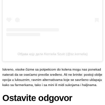
Објава коју дели Kornelia Szulc (@sz.kornelia)
Iskreno, visoke čizme sa potpeticom do kolena mogu nas ponekad
naterati da se osećamo previše sređeno. Ali ne brinite: postoji obilje
opcija u luksuznim, ravnim alternativama koje se savršeno uklapaju
kako sa farmerkama, tako i sa mini ili midi suknjama i haljinama.
Ostavite odgovor