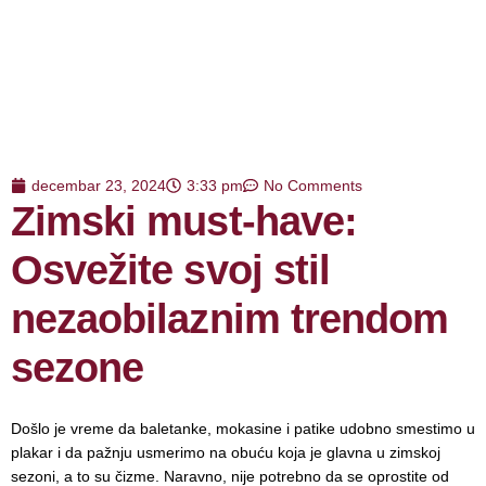
decembar 23, 2024
3:33 pm
No Comments
Zimski must-have:
Osvežite svoj stil
nezaobilaznim trendom
sezone
Došlo je vreme da baletanke, mokasine i patike udobno smestimo u
plakar i da pažnju usmerimo na obuću koja je glavna u zimskoj
sezoni, a to su čizme. Naravno, nije potrebno da se oprostite od