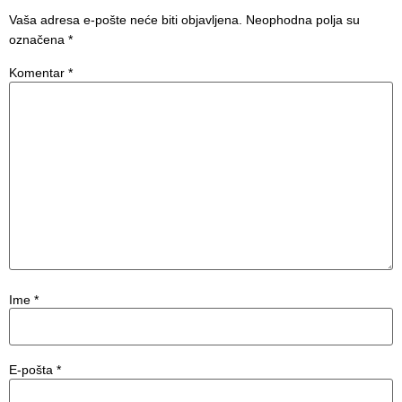
Vaša adresa e-pošte neće biti objavljena.
Neophodna polja su
označena
*
Komentar
*
Ime
*
E-pošta
*