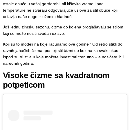
ostale obuće u vašoj garderobi, ali kišovito vreme i pad
temperature ne stvaraju odgovarajuće uslove za stil obuće koji
ostavlja naše noge izloženim hladnoći.
Još jednu zimsku sezonu, čizme do kolena proglašavaju se stilom
koji se može nositi svuda i uz sve.
Koji su to modeli na koje računamo ove godine? Od retro štikli do
ravnih jahačkih čizma, postoji stil čizmi do kolena za svaki ukus.
Ispod su tri stila u koje možete investirati trenutno – a nosićete ih i
narednih godina.
Visoke čizme sa kvadratnom
potpeticom