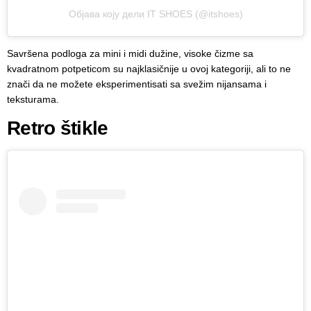
Објава коју дели IT SHOES (@itshoes)
Savršena podloga za mini i midi dužine, visoke čizme sa
kvadratnom potpeticom su najklasičnije u ovoj kategoriji, ali to ne
znači da ne možete eksperimentisati sa svežim nijansama i
teksturama.
Retro štikle