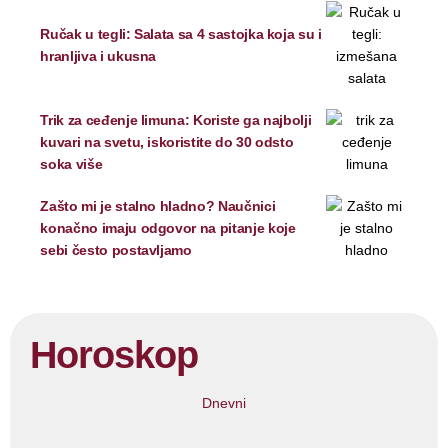
Ručak u tegli: Salata sa 4 sastojka koja su i
hranljiva i ukusna
Trik za ceđenje limuna: Koriste ga najbolji
kuvari na svetu, iskoristite do 30 odsto
soka više
Zašto mi je stalno hladno? Naučnici
konačno imaju odgovor na pitanje koje
sebi često postavljamo
Horoskop
Dnevni