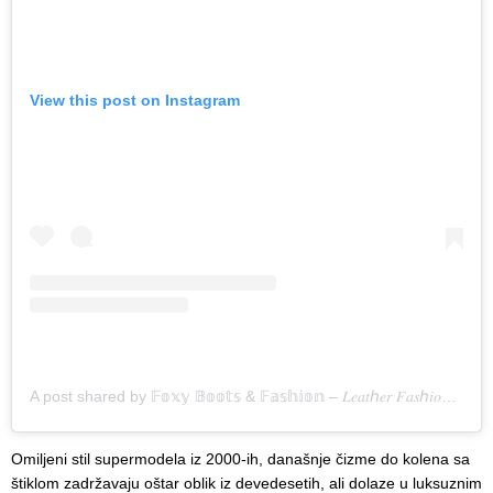
View this post on Instagram
A post shared by 𝔽𝕠𝕩𝕪 𝔹𝕠𝕠𝕥𝕤 & 𝔽𝕒𝕤𝕙𝕚𝕠𝕟 – 𝐿𝑒𝑎𝑡ℎ𝑒𝑟 𝐹𝑎𝑠ℎ𝑖𝑜𝑛𝑖𝑠𝑡𝑎 (@myleatherfashiondiary)
Omiljeni stil supermodela iz 2000-ih, današnje čizme do kolena sa
štiklom zadržavaju oštar oblik iz devedesetih, ali dolaze u luksuznim