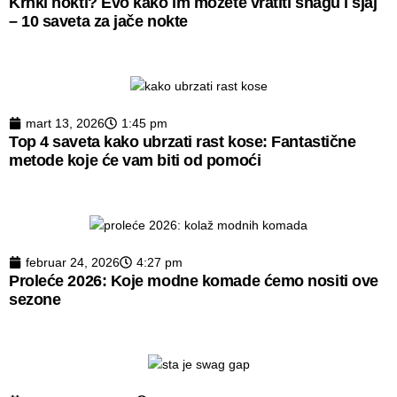
Krhki nokti? Evo kako im možete vratiti snagu i sjaj
– 10 saveta za jače nokte
mart 13, 2026
1:45 pm
Top 4 saveta kako ubrzati rast kose: Fantastične
metode koje će vam biti od pomoći
februar 24, 2026
4:27 pm
Proleće 2026: Koje modne komade ćemo nositi ove
sezone