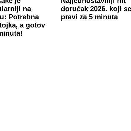
ake je
Najjednostavniji hit
larniji na
doručak 2026. koji s
tu: Potrebna
pravi za 5 minuta
tojka, a gotov
minuta!