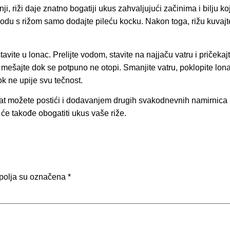
, riži daje znatno bogatiji ukus zahvaljujući začinima i bilju ko
odu s rižom samo dodajte pileću kocku. Nakon toga, rižu kuvajt
avite u lonac. Prelijte vodom, stavite na najjaču vatru i pričekaj
 mešajte dok se potpuno ne otopi. Smanjite vatru, poklopite lona
k ne upije svu tečnost.
ekat možete postići i dodavanjem drugih svakodnevnih namirnica
 će takođe obogatiti ukus vaše riže.
polja su označena
*