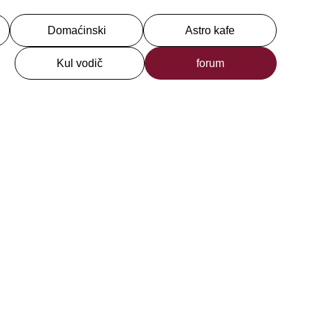
Domaćinski
Astro kafe
Kul vodič
forum