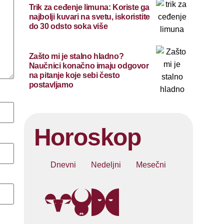
Trik za ceđenje limuna: Koriste ga
najbolji kuvari na svetu, iskoristite
do 30 odsto soka više
Zašto mi je stalno hladno?
Naučnici konačno imaju odgovor
na pitanje koje sebi često
postavljamo
Horoskop
Dnevni
Nedeljni
Mesečni