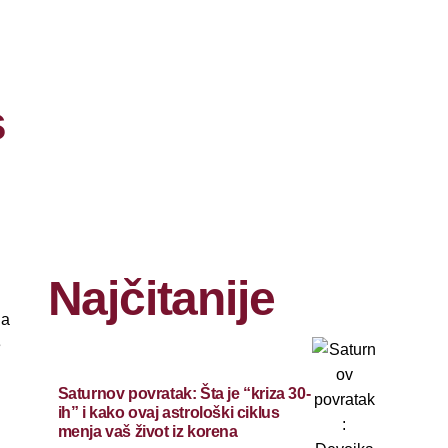
s
Najčitanije
na
e
Saturnov povratak: Šta je “kriza 30-
ih” i kako ovaj astrološki ciklus
menja vaš život iz korena