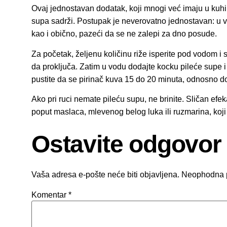
Ovaj jednostavan dodatak, koji mnogi već imaju u kuhinji
supa sadrži. Postupak je neverovatno jednostavan: u v
kao i obično, pazeći da se ne zalepi za dno posude.
Za početak, željenu količinu riže isperite pod vodom i st
da proključa. Zatim u vodu dodajte kocku pileće supe i
pustite da se pirinač kuva 15 do 20 minuta, odnosno do
Ako pri ruci nemate pileću supu, ne brinite. Sličan ef
poput maslaca, mlevenog belog luka ili ruzmarina, koji
Ostavite odgovor
Vaša adresa e-pošte neće biti objavljena.
Neophodna 
Komentar
*