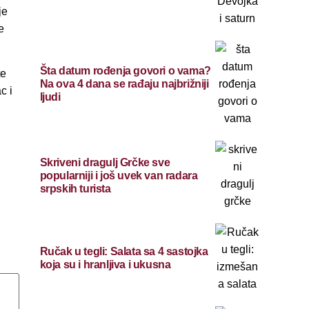
je
e
Šta datum rođenja govori o vama?
te
Na ova 4 dana se rađaju najbrižniji
c i
ljudi
Skriveni dragulj Grčke sve
popularniji i još uvek van radara
srpskih turista
Ručak u tegli: Salata sa 4 sastojka
koja su i hranljiva i ukusna