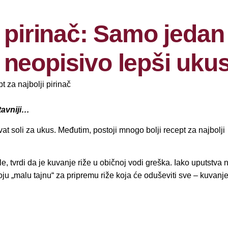
i pirinač: Samo jedan
neopisivo lepši uku
tavniji…
vat soli za ukus. Međutim, postoji mnogo bolji recept za najbolji
 tvrdi da je kuvanje riže u običnoj vodi greška. Iako uputstva 
ju „malu tajnu“ za pripremu riže koja će oduševiti sve – kuvanj