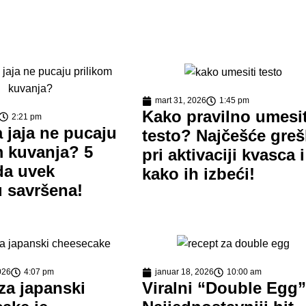
mart 31, 2026
1:45 pm
Kako pravilno umesit
2:21 pm
 jaja ne pucaju
testo? Najčešće gre
m kuvanja? 5
pri aktivaciji kvasca i
da uvek
kako ih izbeći!
 savršena!
026
4:07 pm
januar 18, 2026
10:00 am
za japanski
Viralni “Double Egg”