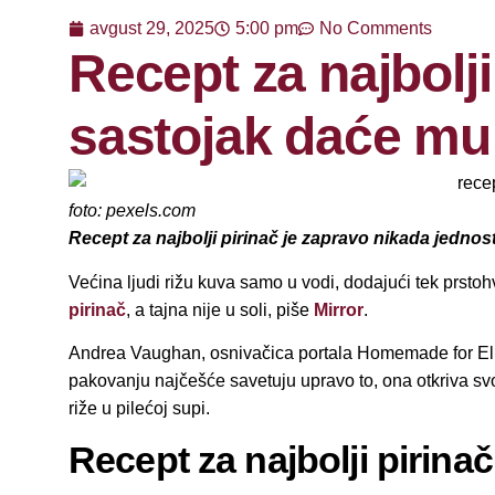
avgust 29, 2025
5:00 pm
No Comments
Recept za najbolj
sastojak daće mu 
foto: pexels.com
Recept za najbolji pirinač je zapravo nikada jednos
Većina ljudi rižu kuva samo u vodi, dodajući tek prstoh
pirinač
, a tajna nije u soli, piše
Mirror
.
Andrea Vaughan, osnivačica portala Homemade for Elle,
pakovanju najčešće savetuju upravo to, ona otkriva svo
riže u pilećoj supi.
Recept za najbolji pirinač