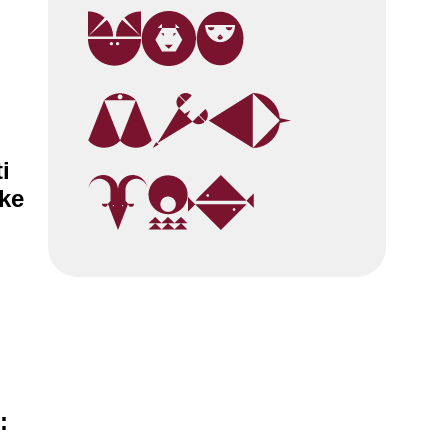
i
ške
: