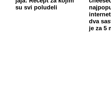
jaja: Recept za kojim
cheesec
su svi poludeli
najpopu
interne
dva sas
je za 5 