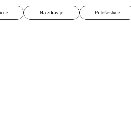
cije
Na zdravlje
Putešestvije