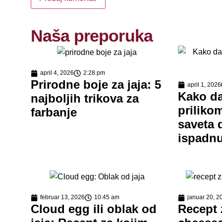
Naša preporuka
april 4, 2026
2:28 pm
Prirodne boje za jaja: 5
april 1, 2026
Kako da
najboljih trikova za
priliko
farbanje
saveta 
ispadnu
februar 13, 2026
10:45 am
januar 20, 2
Cloud egg ili oblak od
Recept 