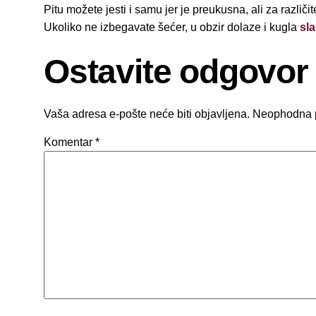
Pitu možete jesti i samu jer je preukusna, ali za različi
Ukoliko ne izbegavate šećer, u obzir dolaze i kugla
sl
Ostavite odgovor
Vaša adresa e-pošte neće biti objavljena.
Neophodna 
Komentar
*