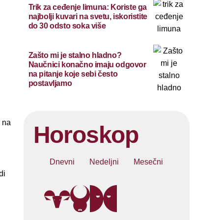
Trik za ceđenje limuna: Koriste ga
najbolji kuvari na svetu, iskoristite
do 30 odsto soka više
Zašto mi je stalno hladno?
Naučnici konačno imaju odgovor
na pitanje koje sebi često
postavljamo
o na
Horoskop
Dnevni
Nedeljni
Mesečni
di