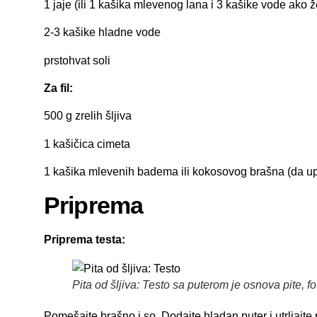
1 jaje (ili 1 kašika mlevenog lana i 3 kašike vode ako ž
2-3 kašike hladne vode
prstohvat soli
Za fil:
500 g zrelih šljiva
1 kašičica cimeta
1 kašika mlevenih badema ili kokosovog brašna (da up
Priprema
Priprema testa:
Pita od šljiva: Testo sa puterom je osnova pite, fo
Pomešajte brašno i so. Dodajte hladan puter i utrljajte