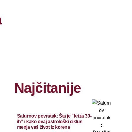
a
Najčitanije
Saturnov povratak: Šta je “kriza 30-
ih” i kako ovaj astrološki ciklus
menja vaš život iz korena