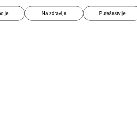
cije
Na zdravlje
Putešestvije