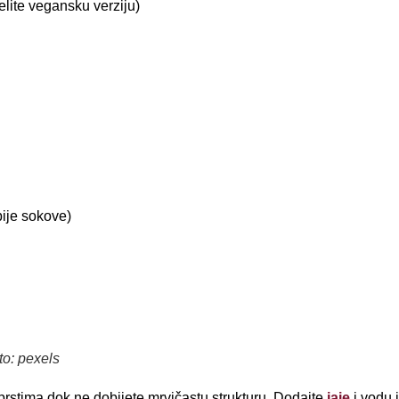
elite vegansku verziju)
ije sokove)
to: pexels
 prstima dok ne dobijete mrvičastu strukturu. Dodajte
jaje
i vodu i