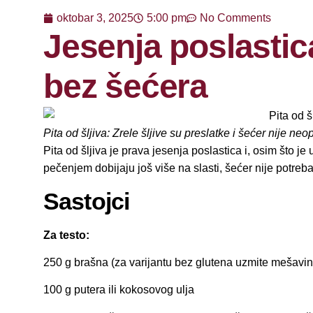
oktobar 3, 2025
5:00 pm
No Comments
Jesenja poslastica
bez šećera
Pita od šljiva: Zrele šljive su preslatke i šećer nije ne
Pita od šljiva je prava jesenja poslastica i, osim što je
pečenjem dobijaju još više na slasti, šećer nije potreb
Sastojci
Za testo:
250 g brašna (za varijantu bez glutena uzmite mešavin
100 g putera ili kokosovog ulja