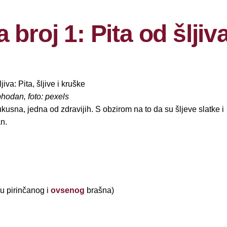
 broj 1: Pita od šljiv
ophodan, foto: pexels
 ukusna, jedna od zdravijih. S obzirom na to da su šljeve slatke i
an.
u pirinčanog i
ovsenog
brašna)