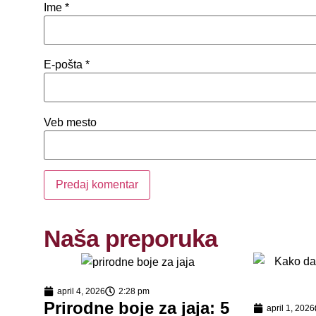
Ime
*
E-pošta
*
Veb mesto
Naša preporuka
april 4, 2026
2:28 pm
Prirodne boje za jaja: 5
april 1, 2026