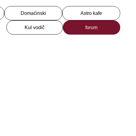
Domaćinski
Astro kafe
Kul vodič
forum