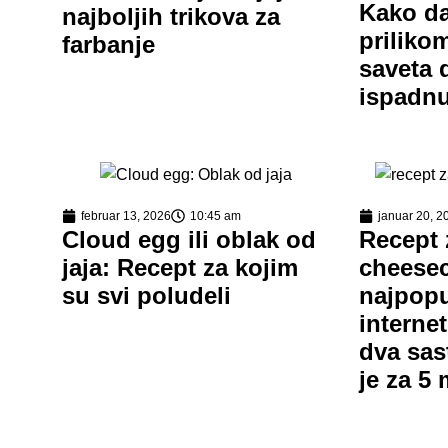
Kako da
najboljih trikova za
priliko
farbanje
saveta 
ispadnu
februar 13, 2026
10:45 am
januar 20, 2
Cloud egg ili oblak od
Recept 
jaja: Recept za kojim
cheesec
su svi poludeli
najpopu
interne
dva sas
je za 5 