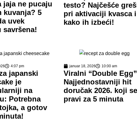
 jaja ne pucaju
testo? Najčešće gre
m kuvanja? 5
pri aktivaciji kvasca i
da uvek
kako ih izbeći!
 savršena!
026
4:07 pm
januar 18, 2026
10:00 am
za japanski
Viralni “Double Egg”
ake je
Najjednostavniji hit
larniji na
doručak 2026. koji s
tu: Potrebna
pravi za 5 minuta
tojka, a gotov
minuta!