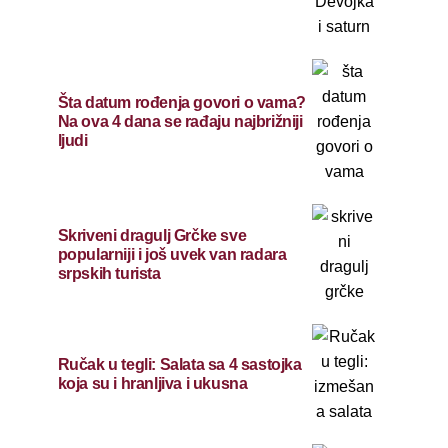
Šta datum rođenja govori o vama?
Na ova 4 dana se rađaju najbrižniji
ljudi
Skriveni dragulj Grčke sve
popularniji i još uvek van radara
srpskih turista
Ručak u tegli: Salata sa 4 sastojka
koja su i hranljiva i ukusna