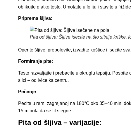
oblikujte glatko testo. Umotajte u foliju i stavite u friži
Priprema šljiva:
Pita od šljiva: Šljive isecite na što sitnije kriške, 
Operite šljive, prepolovite, izvadite koštice i isecite s
Formiranje pite:
Testo razvaljajte i prebacite u okruglu tepsiju. Pospi
slici – od ivice ka centru.
Pečenje:
Pecite u rerni zagrejanoj na 180°C oko 35–40 min, dok 
15 minuta da se fil stegne.
Pita od šljiva – varijacije: