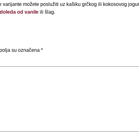
te varijante možete poslužiti uz kašiku grčkog ili kokosovog jogur
adoleda od vanile
ili šlag.
polja su označena
*