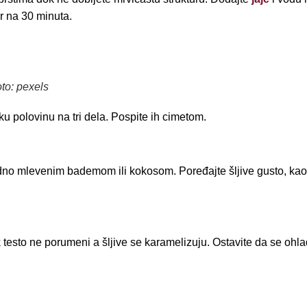
der na 30 minuta.
foto: pexels
vaku polovinu na tri dela. Pospite ih cimetom.
te dno mlevenim bademom ili kokosom. Poređajte šljive gusto, ka
testo ne porumeni a šljive se karamelizuju. Ostavite da se ohla