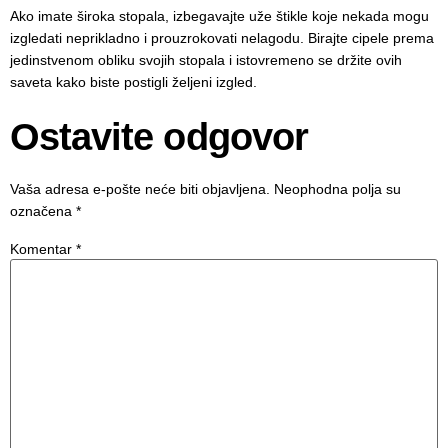
Ako imate široka stopala, izbegavajte uže štikle koje nekada mogu
izgledati neprikladno i prouzrokovati nelagodu. Birajte cipele prema
jedinstvenom obliku svojih stopala i istovremeno se držite ovih
saveta kako biste postigli željeni izgled.
Ostavite odgovor
Vaša adresa e-pošte neće biti objavljena.
Neophodna polja su
označena
*
Komentar
*