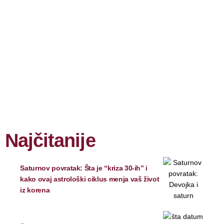
Najčitanije
Saturnov povratak: Šta je “kriza 30-ih” i
kako ovaj astrološki ciklus menja vaš život
iz korena