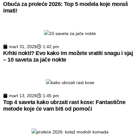
Obuća za proleće 2026: Top 5 modela koje moraš
imati!
mart 31, 2026
1:42 pm
Krhki nokti? Evo kako im možete vratiti snagu i sjaj
– 10 saveta za jače nokte
mart 13, 2026
1:45 pm
Top 4 saveta kako ubrzati rast kose: Fantastične
metode koje će vam biti od pomoći