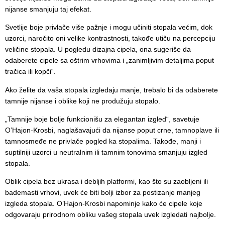
nijanse smanjuju taj efekat.
Svetlije boje privlače više pažnje i mogu učiniti stopala većim, dok
uzorci, naročito oni velike kontrastnosti, takođe utiču na percepciju
veličine stopala. U pogledu dizajna cipela, ona sugeriše da
odaberete cipele sa oštrim vrhovima i „zanimljivim detaljima poput
tračica ili kopči“.
Ako želite da vaša stopala izgledaju manje, trebalo bi da odaberete
tamnije nijanse i oblike koji ne produžuju stopalo.
„Tamnije boje bolje funkcionišu za elegantan izgled“, savetuje
O’Hajon-Krosbi, naglašavajući da nijanse poput crne, tamnoplave ili
tamnosmeđe ne privlače pogled ka stopalima. Takođe, manji i
suptilniji uzorci u neutralnim ili tamnim tonovima smanjuju izgled
stopala.
Oblik cipela bez ukrasa i debljih platformi, kao što su zaobljeni ili
bademasti vrhovi, uvek će biti bolji izbor za postizanje manjeg
izgleda stopala. O’Hajon-Krosbi napominje kako će cipele koje
odgovaraju prirodnom obliku vašeg stopala uvek izgledati najbolje.