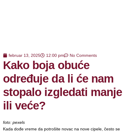
februar 13, 2025
12:00 pm
No Comments
Kako boja obuće
određuje da li će nam
stopalo izgledati manje
ili veće?
foto: pexels
Kada dođe vreme da potrošite novac na nove cipele, često se