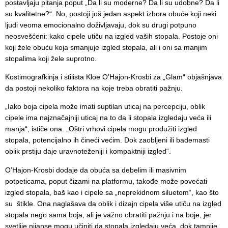
postavljaju pitanja poput „Da li su moderne? Da li su udobne? Da li
su kvalitetne?“. No, postoji još jedan aspekt izbora obuće koji neki
ljudi veoma emocionalno doživljavaju, dok su drugi potpuno
neosvešćeni: kako cipele utiču na izgled vaših stopala. Postoje oni
koji žele obuću koja smanjuje izgled stopala, ali i oni sa manjim
stopalima koji žele suprotno.
Kostimografkinja i stilista Kloe O’Hajon-Krosbi za „Glam“ objašnjava
da postoji nekoliko faktora na koje treba obratiti pažnju.
„Iako boja cipela može imati suptilan uticaj na percepciju, oblik
cipele ima najznačajniji uticaj na to da li stopala izgledaju veća ili
manja“, ističe ona. „Oštri vrhovi cipela mogu produžiti izgled
stopala, potencijalno ih čineći većim. Dok zaobljeni ili bademasti
oblik prstiju daje uravnoteženiji i kompaktniji izgled“.
O’Hajon-Krosbi dodaje da obuća sa debelim ili masivnim
potpeticama, poput čizami na platformu, takođe može povećati
izgled stopala, baš kao i cipele sa „neprekidnom siluetom“, kao što
su štikle. Ona naglašava da oblik i dizajn cipela više utiču na izgled
stopala nego sama boja, ali je važno obratiti pažnju i na boje, jer
svetlije nijanse mogu učiniti da stopala izgledaju veća, dok tamnije