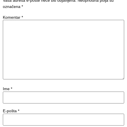
Vaša adresa e-pošte neće biti objavljena.
Neophodna polja su
označena
*
Komentar
*
Ime
*
E-pošta
*