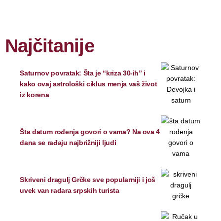
Najčitanije
Saturnov povratak: Šta je “kriza 30-ih” i
kako ovaj astrološki ciklus menja vaš život
iz korena
Šta datum rođenja govori o vama? Na ova 4
dana se rađaju najbrižniji ljudi
Skriveni dragulj Grčke sve popularniji i još
uvek van radara srpskih turista