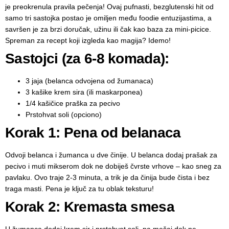
je preokrenula pravila pečenja! Ovaj pufnasti, bezglutenski hit od
samo tri sastojka postao je omiljen među foodie entuzijastima, a
savršen je za brzi doručak, užinu ili čak kao baza za mini-picice.
Spreman za recept koji izgleda kao magija? Idemo!
Sastojci (za 6-8 komada):
3 jaja (belanca odvojena od žumanaca)
3 kašike krem sira (ili maskarponea)
1/4 kašičice praška za pecivo
Prstohvat soli (opciono)
Korak 1: Pena od belanaca
Odvoji belanca i žumanca u dve činije. U belanca dodaj prašak za
pecivo i muti mikserom dok ne dobiješ čvrste vrhove – kao sneg za
pavlaku. Ovo traje 2-3 minuta, a trik je da činija bude čista i bez
traga masti. Pena je ključ za tu oblak teksturu!
Korak 2: Kremasta smesa