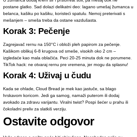
U žumanca dodaj krem sir i prstohvat soli, pa mešaj dok ne
postane glatko. Sad dolazi delikatni deo: lagano umešaj žumanca u
belanca, kašiku po kašiku, koristeći spatulu. Nemoj preterivati s
mešanjem – smeša treba da ostane vazdušasta.
Korak 3: Pečenje
Zagrejavač rernu na 150°C i obloži pleh papirom za pečenje.
Kašikom oblikuj 6-8 krugova od smeše, visokih oko 2 cm –
izgledaće kao mala oblačića. Peci 20-25 minuta dok ne porumene.
TikTok hack: ne otvaraj rernu pre vremena, jer mogu da splasnu!
Korak 4: Uživaj u čudu
Kada se ohlade, Cloud Bread je mek kao jastuče, sa blago
hrskavom koricom. Jedi ga samog, namaži puterom ili dodaj
avokado za zdravu varijantu. Viralni twist? Pospi šećer u prahu ili
čokoladni preliv za slatkiš verziju.
Ostavite odgovor