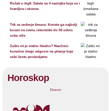
Ručak u tegli: Salata sa 4 sastojka koja su i
hranljiva i ukusna
Trik za ceđenje limuna: Koriste ga najbolji
kuvari na svetu, iskoristite do 30 odsto
soka više
Zašto mi je stalno hladno? Naučnici
konačno imaju odgovor na pitanje koje
sebi često postavljamo
Horoskop
Dnevni