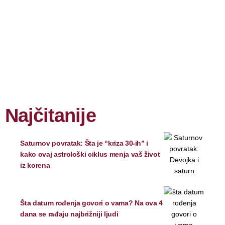
Najčitanije
Saturnov povratak: Šta je “kriza 30-ih” i
kako ovaj astrološki ciklus menja vaš život
iz korena
Šta datum rođenja govori o vama? Na ova 4
dana se rađaju najbrižniji ljudi