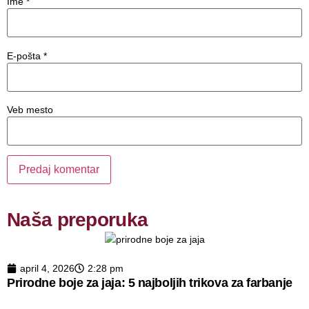
Ime
*
E-pošta
*
Veb mesto
Naša preporuka
april 4, 2026
2:28 pm
Prirodne boje za jaja: 5 najboljih trikova za farbanje