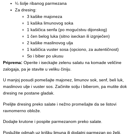
¼ šolje ribanog parmezana
Za dresing
:
3 kašike majoneza
1 kašika limunovog soka
1 kašičica senfa (po mogućstvu dijonskog)
1 čen belog luka (sitno iseckan ili izgnječen)
2 kašike maslinovog ulja
1 kašičica vuster sosa (opciono, za autentičnost)
So i biber po ukusu
Priprema
:
Operite i iseckajte zelenu salatu na komade veličine
zalogaja, pa je stavite u veliku činiju.
U manjoj posudi pomešajte majonez, limunov sok, senf, beli luk,
maslinovo ulje i vuster sos. Začinite solju i biberom, pa mutite dok
dresing ne postane gladak.
Prelijte dresing preko salate i nežno promešajte da se listovi
ravnomerno oblože.
Dodajte krutone i pospite parmezanom preko salate.
Poslužite odmah uz krišku limuna ili dodatni parmezan po želji.