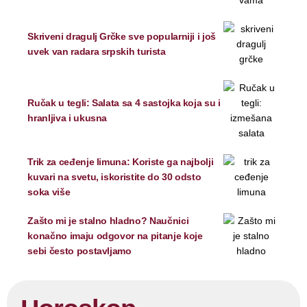
Skriveni dragulj Grčke sve popularniji i još
uvek van radara srpskih turista
Ručak u tegli: Salata sa 4 sastojka koja su i
hranljiva i ukusna
Trik za ceđenje limuna: Koriste ga najbolji
kuvari na svetu, iskoristite do 30 odsto
soka više
Zašto mi je stalno hladno? Naučnici
konačno imaju odgovor na pitanje koje
sebi često postavljamo