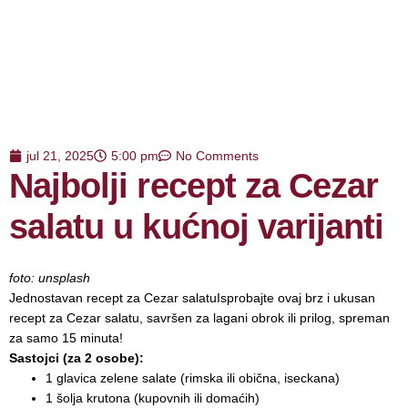
jul 21, 2025
5:00 pm
No Comments
Najbolji recept za Cezar
salatu u kućnoj varijanti
foto: unsplash
Jednostavan recept za Cezar salatu
Isprobajte ovaj brz i ukusan
recept za Cezar salatu, savršen za lagani obrok ili prilog, spreman
za samo 15 minuta!
Sastojci
(za 2 osobe):
1 glavica zelene salate (rimska ili obična, iseckana)
1 šolja krutona (kupovnih ili domaćih)