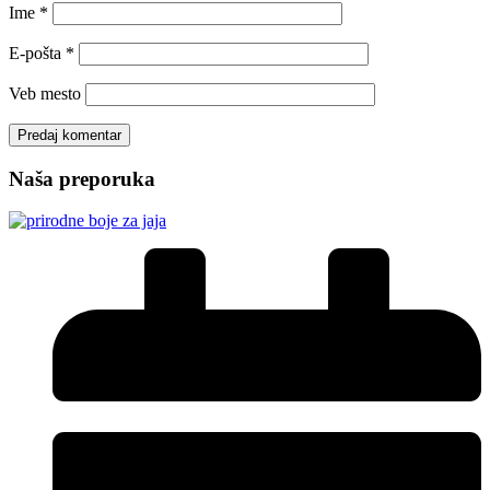
Ime
*
E-pošta
*
Veb mesto
Naša preporuka