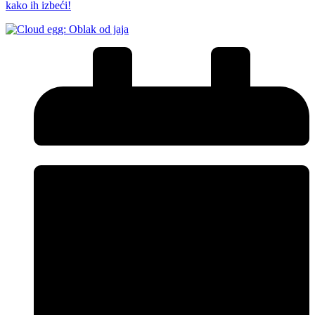
kako ih izbeći!