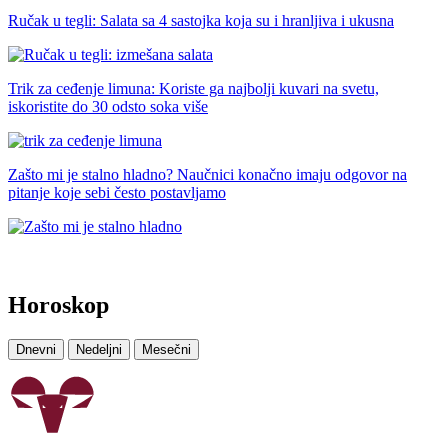
Ručak u tegli: Salata sa 4 sastojka koja su i hranljiva i ukusna
Trik za ceđenje limuna: Koriste ga najbolji kuvari na svetu,
iskoristite do 30 odsto soka više
Zašto mi je stalno hladno? Naučnici konačno imaju odgovor na
pitanje koje sebi često postavljamo
Horoskop
Dnevni
Nedeljni
Mesečni