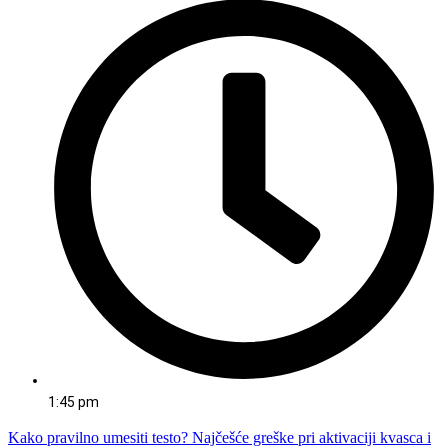
1:45 pm
Kako pravilno umesiti testo? Najčešće greške pri aktivaciji kvasca i