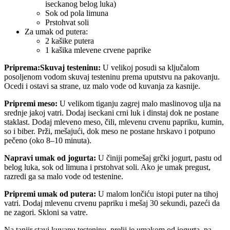
iseckanog belog luka)
Sok od pola limuna
Prstohvat soli
Za umak od putera
:
2 kašike putera
1 kašika mlevene crvene paprike
Priprema
:
Skuvaj testeninu
:
U velikoj posudi sa ključalom
posoljenom vodom skuvaj testeninu prema uputstvu na pakovanju.
Ocedi i ostavi sa strane, uz malo vode od kuvanja za kasnije.
Pripremi meso
:
U velikom tiganju zagrej malo maslinovog ulja na
srednje jakoj vatri. Dodaj iseckani crni luk i dinstaj dok ne postane
staklast. Dodaj mleveno meso, čili, mlevenu crvenu papriku, kumin,
so i biber. Prži, mešajući, dok meso ne postane hrskavo i potpuno
pečeno (oko 8–10 minuta).
Napravi umak od jogurta
:
U činiji pomešaj grčki jogurt, pastu od
belog luka, sok od limuna i prstohvat soli. Ako je umak pregust,
razredi ga sa malo vode od testenine.
Pripremi umak od putera
:
U malom lončiću istopi puter na tihoj
vatri. Dodaj mlevenu crvenu papriku i mešaj 30 sekundi, pazeći da
ne zagori. Skloni sa vatre.
Na tanjir stavi kuvanu testeninu, prelij je umakom od jogurta, pa