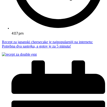
4:07 pm
Recept za japanski cheesecake je najpopularniji na internetu:
Potrebna dva sastojka, a gotov je za 5 minuta!