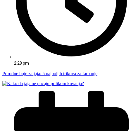
2:28 pm
Prirodne boje za jaja: 5 najboljih trikova za farbanje