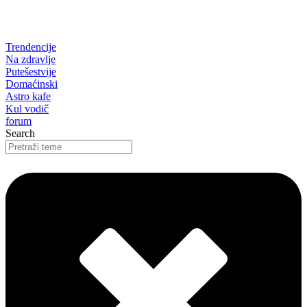
Trendencije
Na zdravlje
Putešestvije
Domaćinski
Astro kafe
Kul vodič
forum
Search