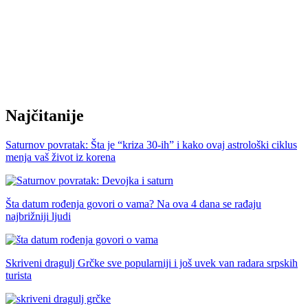
Najčitanije
Saturnov povratak: Šta je “kriza 30-ih” i kako ovaj astrološki ciklus
menja vaš život iz korena
Šta datum rođenja govori o vama? Na ova 4 dana se rađaju
najbrižniji ljudi
Skriveni dragulj Grčke sve popularniji i još uvek van radara srpskih
turista