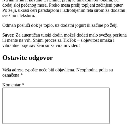
dodaj sloj pečenog mesa. Preko mesa prelij topljeni začinjeni puter.
Po želji, ukrasi čeri paradajzom i izdrobljenim feta sirom za dodatnu
svežinu i teksturu.
Odmah posluži dok je toplo, uz dodatni jogurt ili začine po želji.
Savet
:
Za autentičan turski dodir, možeš dodati malo svežeg peršuna
ili mente na vrh. Snimi proces za TikTok – slojevitost umaka i
vibrantne boje savršeni su za viralni video!
Ostavite odgovor
Vaša adresa e-pošte neće biti objavljena.
Neophodna polja su
označena
*
Komentar
*