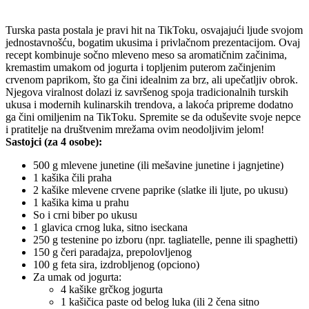
Turska pasta postala je pravi hit na TikToku, osvajajući ljude svojom
jednostavnošću, bogatim ukusima i privlačnom prezentacijom. Ovaj
recept kombinuje sočno mleveno meso sa aromatičnim začinima,
kremastim umakom od jogurta i topljenim puterom začinjenim
crvenom paprikom, što ga čini idealnim za brz, ali upečatljiv obrok.
Njegova viralnost dolazi iz savršenog spoja tradicionalnih turskih
ukusa i modernih kulinarskih trendova, a lakoća pripreme dodatno
ga čini omiljenim na TikToku. Spremite se da oduševite svoje nepce
i pratitelje na društvenim mrežama ovim neodoljivim jelom!
Sastojci
(za 4 osobe):
500 g mlevene junetine (ili mešavine junetine i jagnjetine)
1 kašika čili praha
2 kašike mlevene crvene paprike (slatke ili ljute, po ukusu)
1 kašika kima u prahu
So i crni biber po ukusu
1 glavica crnog luka, sitno iseckana
250 g testenine po izboru (npr. tagliatelle, penne ili spaghetti)
150 g čeri paradajza, prepolovljenog
100 g feta sira, izdrobljenog (opciono)
Za umak od jogurta
:
4 kašike grčkog jogurta
1 kašičica paste od belog luka (ili 2 čena sitno