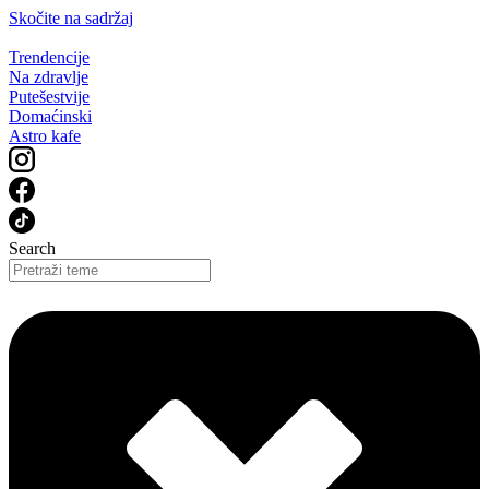
Skočite na sadržaj
Trendencije
Na zdravlje
Putešestvije
Domaćinski
Astro kafe
Search