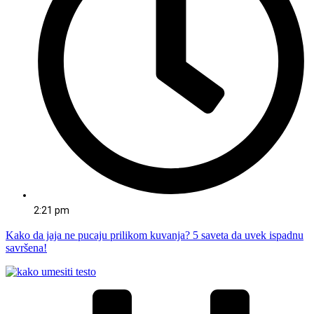
2:21 pm
Kako da jaja ne pucaju prilikom kuvanja? 5 saveta da uvek ispadnu
savršena!