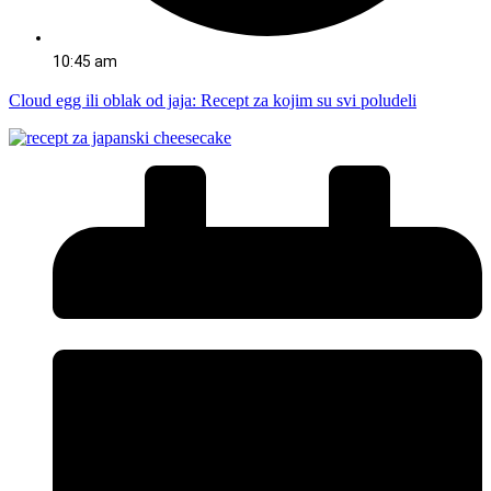
10:45 am
Cloud egg ili oblak od jaja: Recept za kojim su svi poludeli