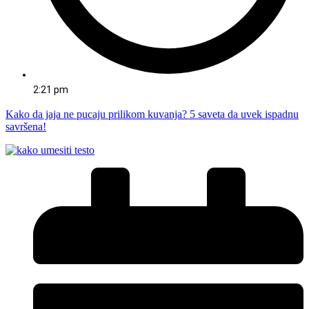
2:21 pm
Kako da jaja ne pucaju prilikom kuvanja? 5 saveta da uvek ispadnu
savršena!