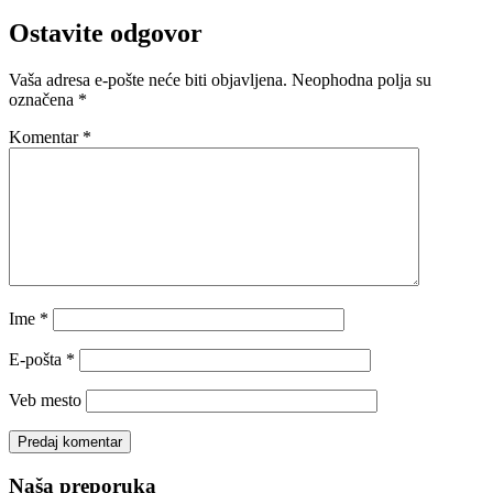
Ostavite odgovor
Vaša adresa e-pošte neće biti objavljena.
Neophodna polja su
označena
*
Komentar
*
Ime
*
E-pošta
*
Veb mesto
Naša preporuka