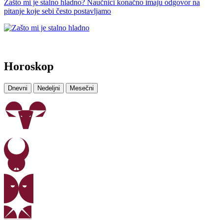
Zašto mi je stalno hladno? Naučnici konačno imaju odgovor na
pitanje koje sebi često postavljamo
Horoskop
Dnevni
Nedeljni
Mesečni