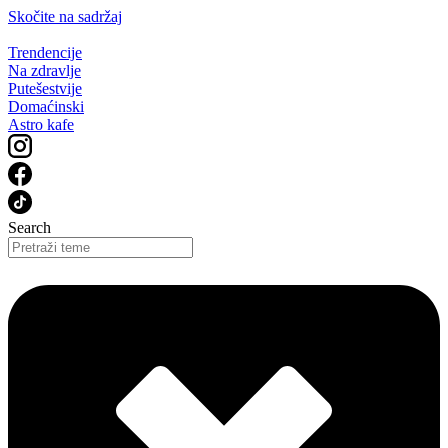
Skočite na sadržaj
Trendencije
Na zdravlje
Putešestvije
Domaćinski
Astro kafe
Search