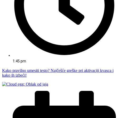
1:45 pm
Kako pravilno umesiti testo? Najčešće greške pri aktivaciji kvasca i
kako ih izbeći!