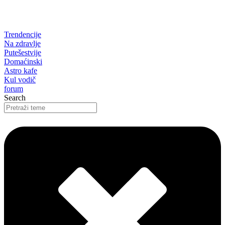
Trendencije
Na zdravlje
Putešestvije
Domaćinski
Astro kafe
Kul vodič
forum
Search