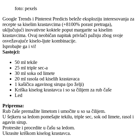
foto: pexels
Google Trends i Pinterest Predicts beleže eksploziju interesovanja za
recepte sa kiselim krastavcima (+8100% porast pretraga),
uključujući inovativne koktele poput margarite sa kiselim
krastavcima. Ovaj neobičan napitak privlači pažnju zbog svoje
osvežavajuće kiselo-ljute kombinacije.
Isprobajte ga i vi!
Sastojci:
50 ml tekile
25 ml triple sec-a
30 ml soka od limete
20 ml rasola od kiselih krastavaca
1 kašičica agavinog sirupa (po želji)
Kriška kiselog krastavca i so sa čilijem za rub čaše
Led
Priprema:
Rub čaše premažite limetom i umočite u so sa čilijem.
U šejkeru sa ledom pomešajte tekilu, triple sec, sok od limete, rasol i
agavin sirup.
Protresite i procedite u čašu sa ledom.
Ukrasite kriškom kiselog krastavca.