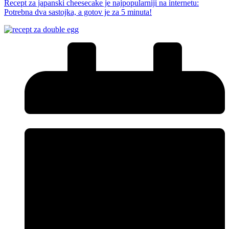
Recept za japanski cheesecake je najpopularniji na internetu:
Potrebna dva sastojka, a gotov je za 5 minuta!