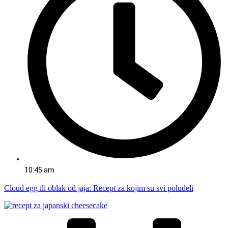
10:45 am
Cloud egg ili oblak od jaja: Recept za kojim su svi poludeli