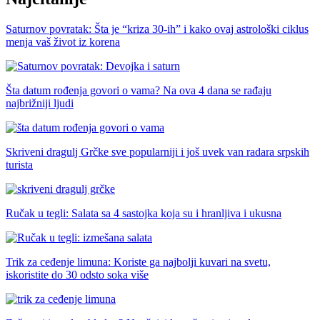
Saturnov povratak: Šta je “kriza 30-ih” i kako ovaj astrološki ciklus
menja vaš život iz korena
Šta datum rođenja govori o vama? Na ova 4 dana se rađaju
najbrižniji ljudi
Skriveni dragulj Grčke sve popularniji i još uvek van radara srpskih
turista
Ručak u tegli: Salata sa 4 sastojka koja su i hranljiva i ukusna
Trik za ceđenje limuna: Koriste ga najbolji kuvari na svetu,
iskoristite do 30 odsto soka više