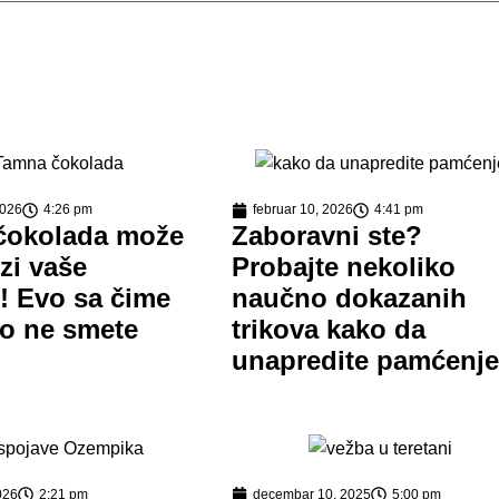
2026
4:26 pm
februar 10, 2026
4:41 pm
čokolada može
Zaboravni ste?
zi vaše
Probajte nekoliko
e! Evo sa čime
naučno dokazanih
ko ne smete
trikova kako da
unapredite pamćenj
026
2:21 pm
decembar 10, 2025
5:00 pm