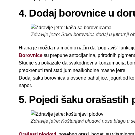
4. Dodaj borovnice u do
Zdravlje jetre: Šaku borovnica dodaj u jutrarnji ob
Hrana je možda najmoćniji način da “popraviš” funkciju 
Borovnice
su prepune antocijanina, prirodnih pigmenata
Studije su pokazale da svakodnevna konzumacija borov
preokrenuti rani stadijum nealkoholne masne jetre
Dodaj šaku borovnica u ovsene pahuljice, jogurt od kok
napor.
5. Pojedi šaku orašastih
Zdravlje jetre: Koštunjavi plodovi nose blago u se
Orašasti plodovi
, posebno orasi, bogati su vitaminom 