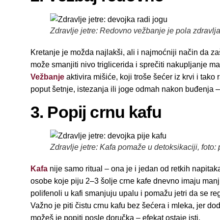
Zdravlje jetre: Redovno vežbanje je pola zdravlja
Kretanje je možda najlakši, ali i najmoćniji način da za
može smanjiti nivo triglicerida i sprečiti nakupljanje mast
Vežbanje
aktivira mišiće, koji troše šećer iz krvi i tak
poput šetnje, istezanja ili joge odmah nakon buđenja – 
3. Popij crnu kafu
Zdravlje jetre: Kafa pomaže u detoksikaciji, foto:
Kafa
nije samo ritual – ona je i jedan od retkih napita
osobe koje piju 2–3 šolje crne kafe dnevno imaju manji ri
polifenoli u kafi smanjuju upalu i pomažu jetri da se re
Važno je piti čistu crnu kafu bez šećera i mleka, jer dod
možeš je popiti posle doručka – efekat ostaje isti.