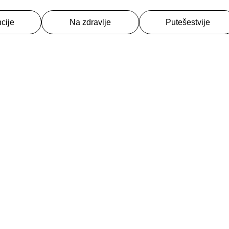
cije
Na zdravlje
Putešestvije