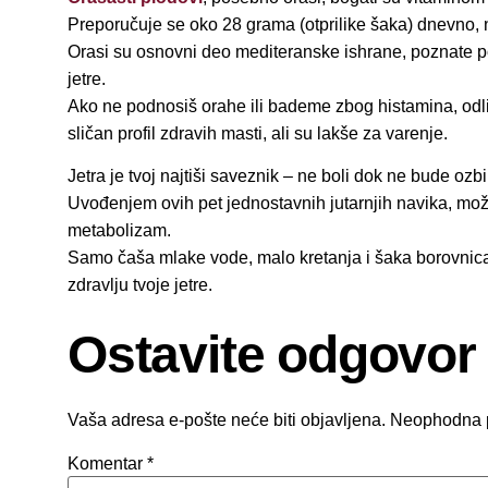
Preporučuje se oko 28 grama (otprilike šaka) dnevno, 
Orasi su osnovni deo mediteranske ishrane, poznate po
jetre.
Ako ne podnosiš orahe ili bademe zbog histamina, odli
sličan profil zdravih masti, ali su lakše za varenje.
Jetra je tvoj najtiši saveznik – ne boli dok ne bude ozbi
Uvođenjem ovih pet jednostavnih jutarnjih navika, mož
metabolizam.
Samo čaša mlake vode, malo kretanja i šaka borovnic
zdravlju tvoje jetre.
Ostavite odgovor
Vaša adresa e-pošte neće biti objavljena.
Neophodna 
Komentar
*