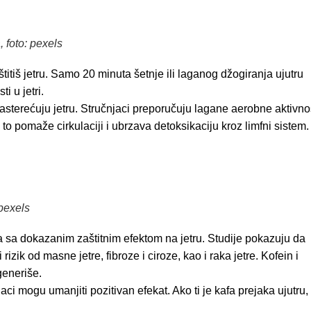
, foto: pexels
štitiš jetru. Samo 20 minuta šetnje ili laganog džogiranja ujutru
i u jetri.
o rasterećuju jetru. Stručnjaci preporučuju lagane aerobne aktivno
to pomaže cirkulaciji i ubrzava detoksikaciju kroz limfni sistem.
 pexels
ka sa dokazanim zaštitnim efektom na jetru. Studije pokazuju da
zik od masne jetre, fibroze i ciroze, kao i raka jetre. Kofein i
generiše.
aci mogu umanjiti pozitivan efekat. Ako ti je kafa prejaka ujutru,