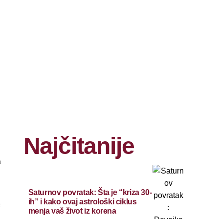
Najčitanije
a
Saturnov povratak: Šta je “kriza 30-
ih” i kako ovaj astrološki ciklus
s
menja vaš život iz korena