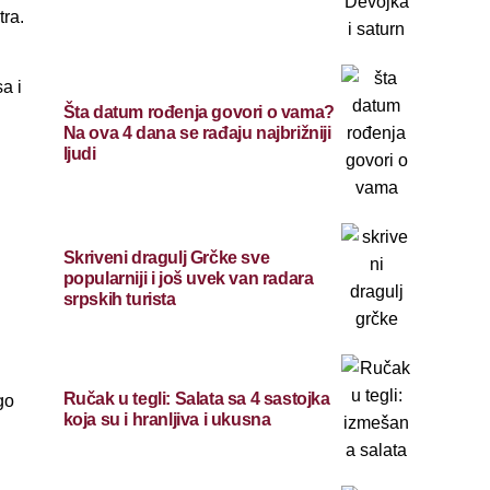
tra.
a i
Šta datum rođenja govori o vama?
Na ova 4 dana se rađaju najbrižniji
ljudi
Skriveni dragulj Grčke sve
popularniji i još uvek van radara
srpskih turista
Ručak u tegli: Salata sa 4 sastojka
go
koja su i hranljiva i ukusna