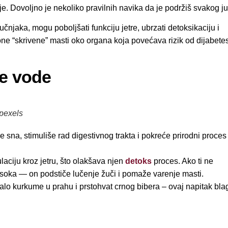
. Dovoljno je nekoliko pravilnih navika da je podržiš svakog ju
čnjaka, mogu poboljšati funkciju jetre, ubrzati detoksikaciju i
ne “skrivene” masti oko organa koja povećava rizik od dijabetes
e vode
 pexels
 sna, stimuliše rad digestivnog trakta i pokreće prirodni proces
aciju kroz jetru, što olakšava njen
detoks
proces. Ako ti ne
 soka — on podstiče lučenje žuči i pomaže varenje masti.
lo kurkume u prahu i prstohvat crnog bibera – ovaj napitak bla