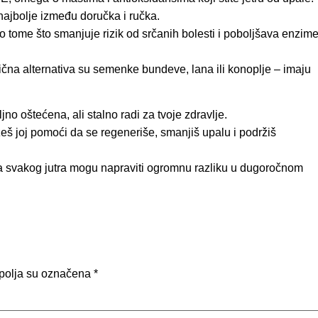
najbolje između doručka i ručka.
 tome što smanjuje rizik od srčanih bolesti i poboljšava enzim
čna alternativa su semenke bundeve, lana ili konoplje – imaju
ljno oštećena, ali stalno radi za tvoje zdravlje.
eš joj pomoći da se regeneriše, smanjiš upalu i podržiš
a svakog jutra mogu napraviti ogromnu razliku u dugoročnom
polja su označena
*