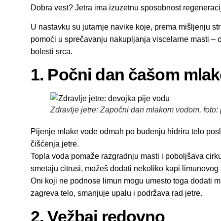
Dobra vest? Jetra ima izuzetnu sposobnost regeneracije
U nastavku su jutarnje navike koje, prema mišljenju stru
pomoći u sprečavanju nakupljanja viscelarne masti – o
bolesti srca.
1. Počni dan čašom mlak
Zdravlje jetre: Započni dan mlakom vodom, foto:
Pijenje mlake vode odmah po buđenju hidrira telo posle
čišćenja jetre.
Topla voda pomaže razgradnju masti i poboljšava cirkul
smetaju citrusi, možeš dodati nekoliko kapi limunovog
Oni koji ne podnose limun mogu umesto toga dodati ma
zagreva telo, smanjuje upalu i podržava rad jetre.
2. Vežbaj redovno