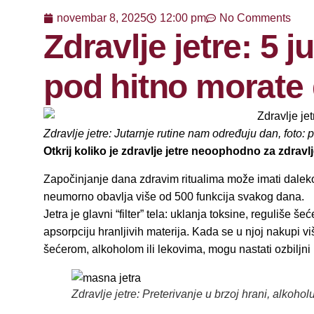
novembar 8, 2025
12:00 pm
No Comments
Zdravlje jetre: 5 j
pod hitno morate
Zdravlje jetre: Jutarnje rutine nam određuju dan, foto: 
Otkrij koliko je zdravlje jetre neoophodno za zdrav
Započinjanje dana zdravim ritualima može imati daleko
neumorno obavlja više od 500 funkcija svakog dana.
Jetra je glavni “filter” tela: uklanja toksine, reguliše š
apsorpciju hranljivih materija. Kada se u njoj nakupi viš
šećerom, alkoholom ili lekovima, mogu nastati ozbiljn
Zdravlje jetre: Preterivanje u brzoj hrani, alkoholu