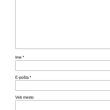
Ime
*
E-pošta
*
Veb mesto