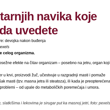
utarnjih navika koje
 da uvedete
pexels
lje celog organizma.
sežne efekte na čitav organizam – posebno na jetru, organ koji
ećer u krvi, proizvodi žuč, učestvuje u razgradnji masti i pomaže
ak masti (tzv. masna jetra ili steatoza), ili kada je preopterećen
i problemi – od upale do metaboličkih poremećaja i umora.
, slatkišima i lekovima je sirugar put ka masnoj jetri, foto: pexel