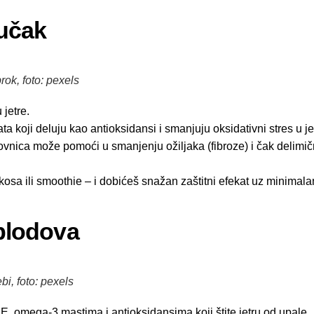
ručak
rok, foto: pexels
jetre.
 koji deluju kao antioksidansi i smanjuju oksidativni stres u jet
nica može pomoći u smanjenju ožiljaka (fibroze) i čak delimi
osa ili smoothie – i dobićeš snažan zaštitni efekat uz minimala
 plodova
bi, foto: pexels
E, omega-3 mastima i antioksidansima koji štite jetru od upale.