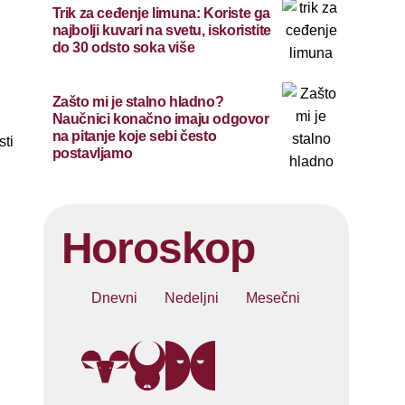
Trik za ceđenje limuna: Koriste ga
najbolji kuvari na svetu, iskoristite
do 30 odsto soka više
Zašto mi je stalno hladno?
Naučnici konačno imaju odgovor
na pitanje koje sebi često
sti
postavljamo
Horoskop
Dnevni
Nedeljni
Mesečni