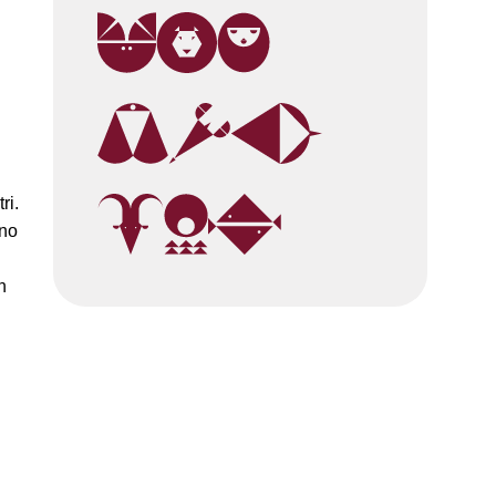
ri.
čno
n