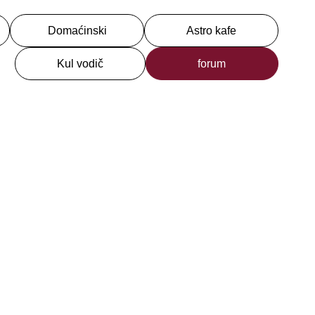
Domaćinski
Astro kafe
Kul vodič
forum