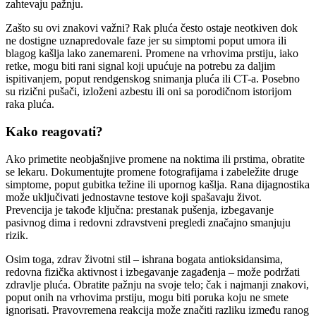
zahtevaju pažnju.
Zašto su ovi znakovi važni? Rak pluća često ostaje neotkiven dok
ne dostigne uznapredovale faze jer su simptomi poput umora ili
blagog kašlja lako zanemareni. Promene na vrhovima prstiju, iako
retke, mogu biti rani signal koji upućuje na potrebu za daljim
ispitivanjem, poput rendgenskog snimanja pluća ili CT-a. Posebno
su rizični pušači, izloženi azbestu ili oni sa porodičnom istorijom
raka pluća.
Kako reagovati?
Ako primetite neobjašnjive promene na noktima ili prstima, obratite
se lekaru. Dokumentujte promene fotografijama i zabeležite druge
simptome, poput gubitka težine ili upornog kašlja. Rana dijagnostika
može uključivati jednostavne testove koji spašavaju život.
Prevencija je takođe ključna: prestanak pušenja, izbegavanje
pasivnog dima i redovni zdravstveni pregledi značajno smanjuju
rizik.
Osim toga, zdrav životni stil – ishrana bogata antioksidansima,
redovna fizička aktivnost i izbegavanje zagađenja – može podržati
zdravlje pluća. Obratite pažnju na svoje telo; čak i najmanji znakovi,
poput onih na vrhovima prstiju, mogu biti poruka koju ne smete
ignorisati. Pravovremena reakcija može značiti razliku između ranog