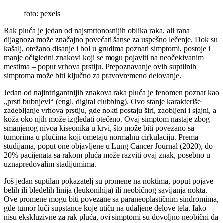
foto: pexels
Rak pluća je jedan od najsmrtonosnijih oblika raka, ali rana
dijagnoza može značajno povećati šanse za uspešno lečenje. Dok su
kašalj, otežano disanje i bol u grudima poznati simptomi, postoje i
manje očigledni znakovi koji se mogu pojaviti na neočekivanim
mestima – poput vrhova prstiju. Prepoznavanje ovih suptilnih
simptoma može biti ključno za pravovremeno delovanje.
Jedan od najintrigantnijih znakova raka pluća je fenomen poznat kao
„prsti bubnjevi“ (engl. digital clubbing). Ovo stanje karakteriše
zadebljanje vrhova prstiju, gde nokti postaju širi, zaobljeni i sjajni, a
koža oko njih može izgledati otečeno. Ovaj simptom nastaje zbog
smanjenog nivoa kiseonika u krvi, što može biti povezano sa
tumorima u plućima koji ometaju normalnu cirkulaciju. Prema
studijama, poput one objavljene u Lung Cancer Journal (2020), do
20% pacijenata sa rakom pluća može razviti ovaj znak, posebno u
uznapredovalim stadijumima.
Još jedan suptilan pokazatelj su promene na noktima, poput pojave
belih ili bledelih linija (leukonihija) ili neobičnog savijanja nokta.
Ove promene mogu biti povezane sa paraneoplastičnim sindromima,
gde tumor luči supstance koje utiču na udaljene delove tela. Iako
nisu ekskluzivne za rak pluća, ovi simptomi su dovoljno neobični da