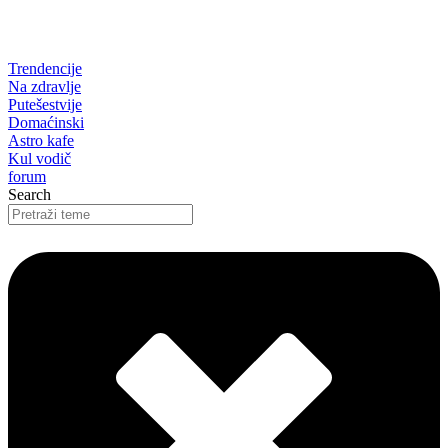
Trendencije
Na zdravlje
Putešestvije
Domaćinski
Astro kafe
Kul vodič
forum
Search