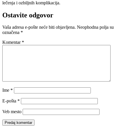
lečenja i ozbiljnih komplikacija.
Ostavite odgovor
Vaša adresa e-pošte neće biti objavljena.
Neophodna polja su
označena
*
Komentar
*
Ime
*
E-pošta
*
Veb mesto