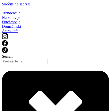
Skočite na sadržaj
Trendencije
Na zdravlje
Putešestvije
Domaćinski
Astro kafe
Search