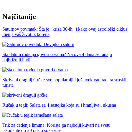
Najčitanije
Saturnov povratak: Šta je “kriza 30-ih” i kako ovaj astrološki ciklus
menja vaš život iz korena
Šta datum rođenja govori o vama? Na ova 4 dana se rađaju
najbrižniji ljudi
Skriveni dragulj Grčke sve popularniji i još uvek van radara srpskih
turista
Ručak u tegli: Salata sa 4 sastojka koja su i hranljiva i ukusna
Trik za ceđenje limuna: Koriste ga najbolji kuvari na svetu,
iskoristite do 30 odsto soka više