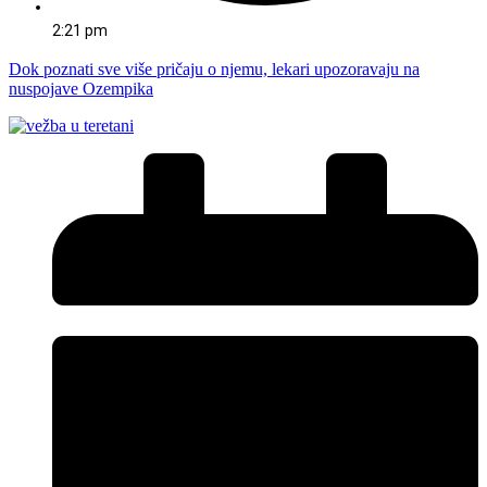
2:21 pm
Dok poznati sve više pričaju o njemu, lekari upozoravaju na
nuspojave Ozempika