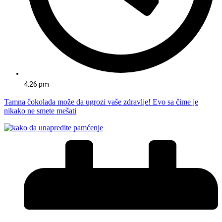
4:26 pm
Tamna čokolada može da ugrozi vaše zdravlje! Evo sa čime je
nikako ne smete mešati