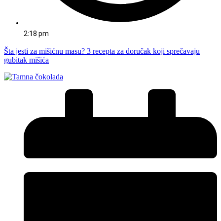
2:18 pm
Šta jesti za mišićnu masu? 3 recepta za doručak koji sprečavaju
gubitak mišića