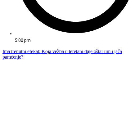
5:00 pm
Ima trenutni efekat: Koja vežba u teretani daje oštar um i jača
pamćenje?