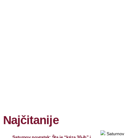
Najčitanije
Saturnov povratak: Šta je “kriza 30-ih” i