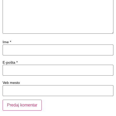
Ime
*
E-pošta
*
Veb mesto