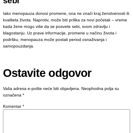
sebi
Iako menopauza donosi promene, ona ne znači kraj ženstvenosti ili
kvaliteta života. Naprotiv, može biti prilika za novi početak – vreme
kada žene mogu više da se posvete sebi, svom zdravlju i
blagostanju. Uz prave informacije, promene u načinu života i
podršku, menopauza može postati period osnaživanja i
samopouzdanja.
Ostavite odgovor
Vaša adresa e-pošte neće biti objavljena.
Neophodna polja su
označena
*
Komentar
*