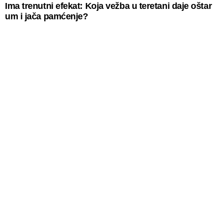
Ima trenutni efekat: Koja vežba u teretani daje oštar
um i jača pamćenje?