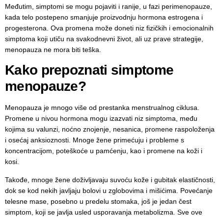
Međutim, simptomi se mogu pojaviti i ranije, u fazi perimenopauze,
kada telo postepeno smanjuje proizvodnju hormona estrogena i
progesterona. Ova promena može doneti niz fizičkih i emocionalnih
simptoma koji utiču na svakodnevni život, ali uz prave strategije,
menopauza ne mora biti teška.
Kako prepoznati simptome
menopauze?
Menopauza je mnogo više od prestanka menstrualnog ciklusa.
Promene u nivou hormona mogu izazvati niz simptoma, među
kojima su valunzi, noćno znojenje, nesanica, promene raspoloženja
i osećaj anksioznosti. Mnoge žene primećuju i probleme s
koncentracijom, poteškoće u pamćenju, kao i promene na koži i
kosi.
Takođe, mnoge žene doživljavaju suvoću kože i gubitak elastičnosti,
dok se kod nekih javljaju bolovi u zglobovima i mišićima. Povećanje
telesne mase, posebno u predelu stomaka, još je jedan čest
simptom, koji se javlja usled usporavanja metabolizma. Sve ove