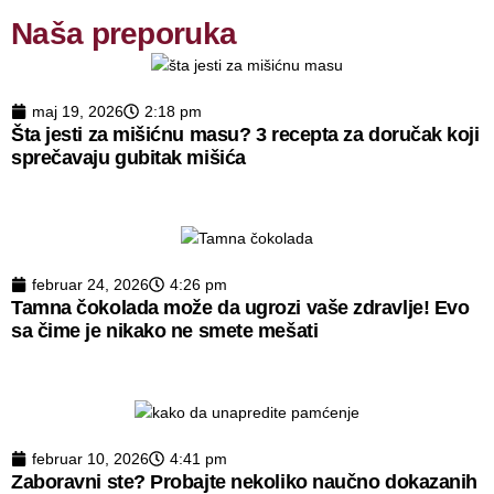
Naša preporuka
maj 19, 2026
2:18 pm
Šta jesti za mišićnu masu? 3 recepta za doručak koji
sprečavaju gubitak mišića
februar 24, 2026
4:26 pm
Tamna čokolada može da ugrozi vaše zdravlje! Evo
sa čime je nikako ne smete mešati
februar 10, 2026
4:41 pm
Zaboravni ste? Probajte nekoliko naučno dokazanih