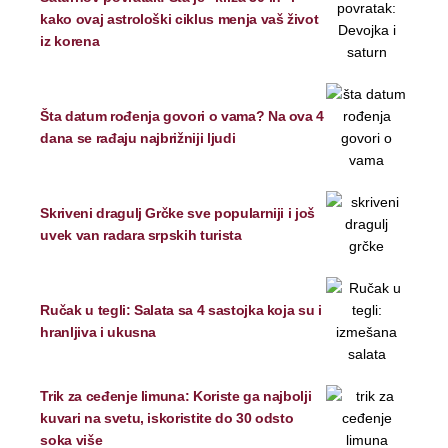
kako ovaj astrološki ciklus menja vaš život
iz korena
Šta datum rođenja govori o vama? Na ova 4
dana se rađaju najbrižniji ljudi
Skriveni dragulj Grčke sve popularniji i još
uvek van radara srpskih turista
Ručak u tegli: Salata sa 4 sastojka koja su i
hranljiva i ukusna
Trik za ceđenje limuna: Koriste ga najbolji
kuvari na svetu, iskoristite do 30 odsto
soka više