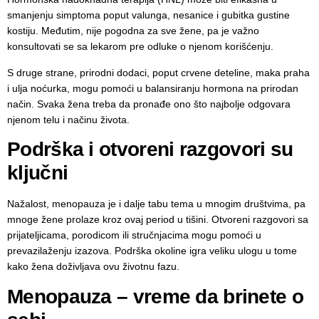
smanjenju simptoma poput valunga, nesanice i gubitka gustine
kostiju. Međutim, nije pogodna za sve žene, pa je važno
konsultovati se sa lekarom pre odluke o njenom korišćenju.
S druge strane, prirodni dodaci, poput crvene deteline, maka praha
i ulja noćurka, mogu pomoći u balansiranju hormona na prirodan
način. Svaka žena treba da pronađe ono što najbolje odgovara
njenom telu i načinu života.
Podrška i otvoreni razgovori su
ključni
Nažalost, menopauza je i dalje tabu tema u mnogim društvima, pa
mnoge žene prolaze kroz ovaj period u tišini. Otvoreni razgovori sa
prijateljicama, porodicom ili stručnjacima mogu pomoći u
prevazilaženju izazova. Podrška okoline igra veliku ulogu u tome
kako žena doživljava ovu životnu fazu.
Menopauza – vreme da brinete o