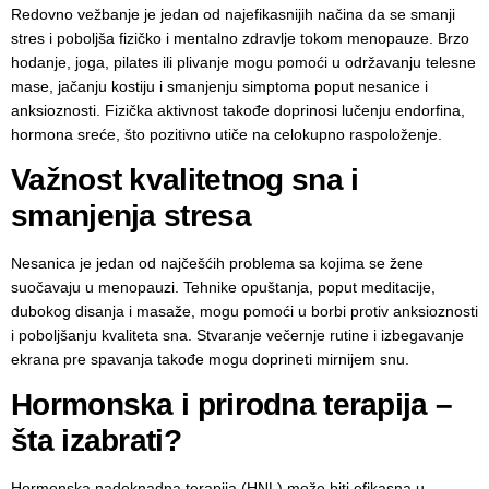
Redovno vežbanje je jedan od najefikasnijih načina da se smanji
stres i poboljša fizičko i mentalno zdravlje tokom menopauze. Brzo
hodanje, joga, pilates ili plivanje mogu pomoći u održavanju telesne
mase, jačanju kostiju i smanjenju simptoma poput nesanice i
anksioznosti. Fizička aktivnost takođe doprinosi lučenju endorfina,
hormona sreće, što pozitivno utiče na celokupno raspoloženje.
Važnost kvalitetnog sna i
smanjenja stresa
Nesanica je jedan od najčešćih problema sa kojima se žene
suočavaju u menopauzi. Tehnike opuštanja, poput meditacije,
dubokog disanja i masaže, mogu pomoći u borbi protiv anksioznosti
i poboljšanju kvaliteta sna. Stvaranje večernje rutine i izbegavanje
ekrana pre spavanja takođe mogu doprineti mirnijem snu.
Hormonska i prirodna terapija –
šta izabrati?
Hormonska nadoknadna terapija (HNL) može biti efikasna u