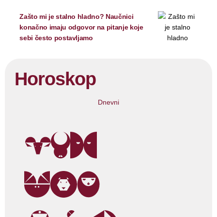
Zašto mi je stalno hladno? Naučnici
konačno imaju odgovor na pitanje koje
sebi često postavljamo
Horoskop
Dnevni