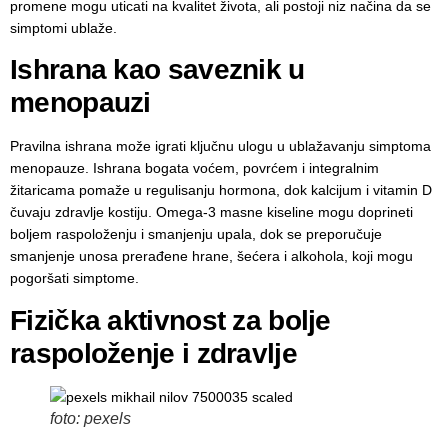
promene mogu uticati na kvalitet života, ali postoji niz načina da se
simptomi ublaže.
Ishrana kao saveznik u
menopauzi
Pravilna ishrana može igrati ključnu ulogu u ublažavanju simptoma
menopauze. Ishrana bogata voćem, povrćem i integralnim
žitaricama pomaže u regulisanju hormona, dok kalcijum i vitamin D
čuvaju zdravlje kostiju. Omega-3 masne kiseline mogu doprineti
boljem raspoloženju i smanjenju upala, dok se preporučuje
smanjenje unosa prerađene hrane, šećera i alkohola, koji mogu
pogoršati simptome.
Fizička aktivnost za bolje
raspoloženje i zdravlje
foto: pexels