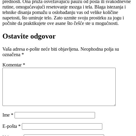
prednosti. Ona pruža osvežavajuću pauzu od posla ili svakodnevne
rutine, omogućavajući resetovanje mozga i tela. Blaga istezanja i
tehnike disanja pomažu u oslobađanju vas od velike količine
napetosti, što umiruje telo. Zato uzmite svoju prostirku za jogu i
počnite da praktikujete ove asane što češće ste u mogućnosti.
Ostavite odgovor
Vaša adresa e-pošte neće biti objavljena.
Neophodna polja su
označena
*
Komentar
*
Ime
*
E-pošta
*