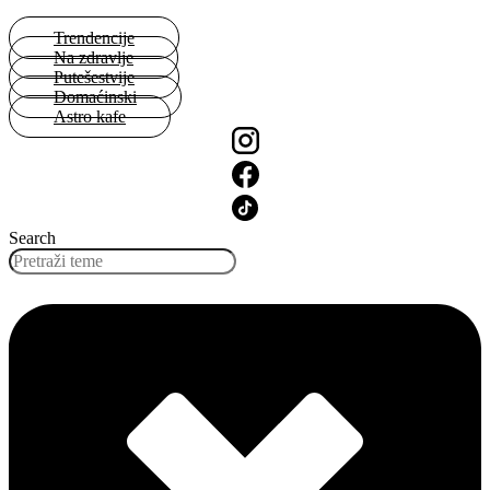
Skočite
na
Trendencije
sadržaj
Na zdravlje
Putešestvije
Domaćinski
Astro kafe
Search