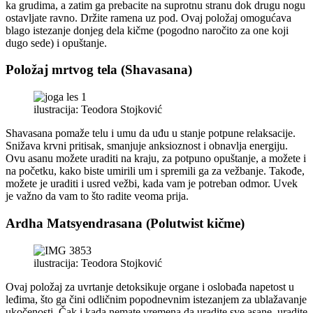
ka grudima, a zatim ga prebacite na suprotnu stranu dok drugu nogu
ostavljate ravno. Držite ramena uz pod. Ovaj položaj omogućava
blago istezanje donjeg dela kičme (pogodno naročito za one koji
dugo sede) i opuštanje.
Položaj mrtvog tela (Shavasana)
ilustracija: Teodora Stojković
Shavasana pomaže telu i umu da uđu u stanje potpune relaksacije.
Snižava krvni pritisak, smanjuje anksioznost i obnavlja energiju.
Ovu asanu možete uraditi na kraju, za potpuno opuštanje, a možete i
na početku, kako biste umirili um i spremili ga za vežbanje. Takođe,
možete je uraditi i usred vežbi, kada vam je potreban odmor. Uvek
je važno da vam to što radite veoma prija.
Ardha Matsyendrasana (Polutwist kičme)
ilustracija: Teodora Stojković
Ovaj položaj za uvrtanje detoksikuje organe i oslobađa napetost u
leđima, što ga čini odličnim popodnevnim istezanjem za ublažavanje
ukočenosti. Čak i kada nemate vremena da uradite sve asane, uradite