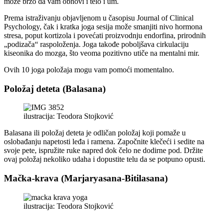
može brzo da vam obnovi i telo i um.
Prema istraživanju objavljenom u časopisu Journal of Clinical
Psychology, čak i kratka joga sesija može smanjiti nivo hormona
stresa, poput kortizola i povećati proizvodnju endorfina, prirodnih
„podizača“ raspoloženja. Joga takođe poboljšava cirkulaciju
kiseonika do mozga, što veoma pozitivno utiče na mentalni mir.
Ovih 10 joga položaja mogu vam pomoći momentalno.
Položaj deteta (Balasana)
ilustracija: Teodora Stojković
Balasana ili položaj deteta je odličan položaj koji pomaže u
oslobađanju napetosti leđa i ramena. Započnite klečeći i sedite na
svoje pete, ispružite ruke napred dok čelo ne dodirne pod. Držite
ovaj položaj nekoliko udaha i dopustite telu da se potpuno opusti.
Mačka-krava (Marjaryasana-Bitilasana)
ilustracija: Teodora Stojković