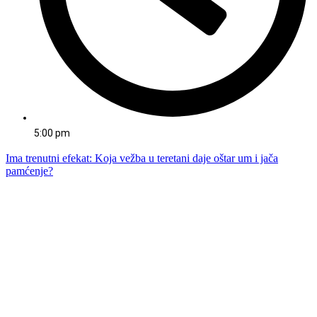
5:00 pm
Ima trenutni efekat: Koja vežba u teretani daje oštar um i jača
pamćenje?