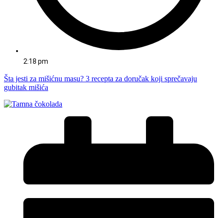
2:18 pm
Šta jesti za mišićnu masu? 3 recepta za doručak koji sprečavaju
gubitak mišića