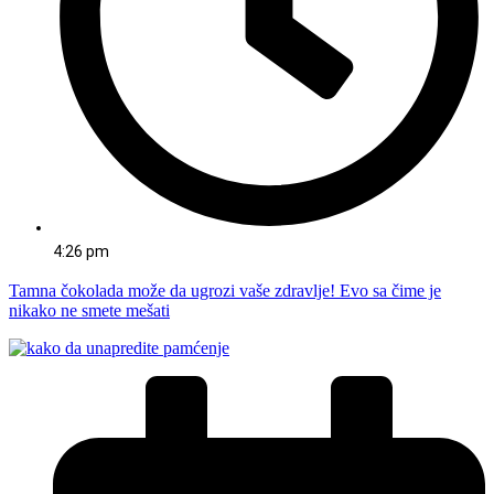
4:26 pm
Tamna čokolada može da ugrozi vaše zdravlje! Evo sa čime je
nikako ne smete mešati