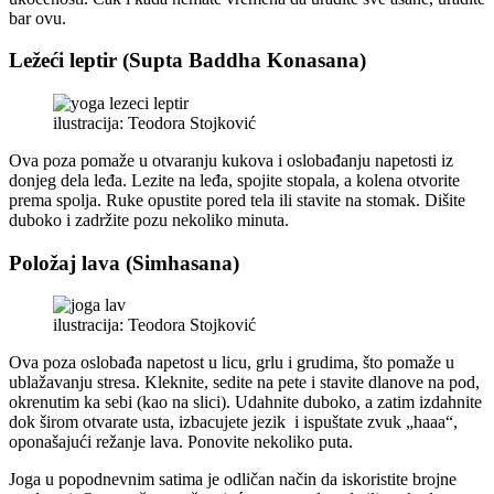
bar ovu.
Ležeći leptir (Supta Baddha Konasana)
ilustracija: Teodora Stojković
Ova poza pomaže u otvaranju kukova i oslobađanju napetosti iz
donjeg dela leđa. Lezite na leđa, spojite stopala, a kolena otvorite
prema spolja. Ruke opustite pored tela ili stavite na stomak. Dišite
duboko i zadržite pozu nekoliko minuta.
Položaj lava (Simhasana)
ilustracija: Teodora Stojković
Ova poza oslobađa napetost u licu, grlu i grudima, što pomaže u
ublažavanju stresa. Kleknite, sedite na pete i stavite dlanove na pod,
okrenutim ka sebi (kao na slici). Udahnite duboko, a zatim izdahnite
dok širom otvarate usta, izbacujete jezik i ispuštate zvuk „haaa“,
oponašajući režanje lava. Ponovite nekoliko puta.
Joga u popodnevnim satima je odličan način da iskoristite brojne