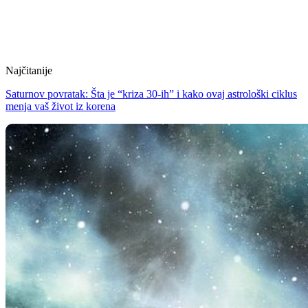
Najčitanije
Saturnov povratak: Šta je “kriza 30-ih” i kako ovaj astrološki ciklus
menja vaš život iz korena