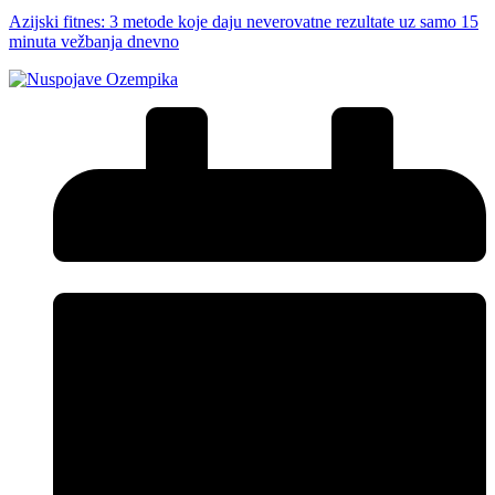
Azijski fitnes: 3 metode koje daju neverovatne rezultate uz samo 15
minuta vežbanja dnevno