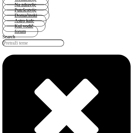
Na zdravlje
Putešestvije
Domaćinski
Astro kafe
Kul vodič
forum
Search