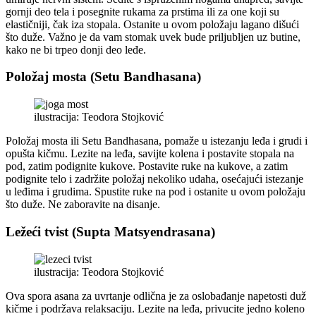
gornji deo tela i posegnite rukama za prstima ili za one koji su
elastičniji, čak iza stopala. Ostanite u ovom položaju lagano dišući
što duže. Važno je da vam stomak uvek bude priljubljen uz butine,
kako ne bi trpeo donji deo leđe.
Položaj mosta (Setu Bandhasana)
ilustracija: Teodora Stojković
Položaj mosta ili Setu Bandhasana, pomaže u istezanju leđa i grudi i
opušta kičmu. Lezite na leđa, savijte kolena i postavite stopala na
pod, zatim podignite kukove. Postavite ruke na kukove, a zatim
podignite telo i zadržite položaj nekoliko udaha, osećajući istezanje
u leđima i grudima. Spustite ruke na pod i ostanite u ovom položaju
što duže. Ne zaboravite na disanje.
Ležeći tvist (Supta Matsyendrasana)
ilustracija: Teodora Stojković
Ova spora asana za uvrtanje odlična je za oslobađanje napetosti duž
kičme i podržava relaksaciju. Lezite na leđa, privucite jedno koleno