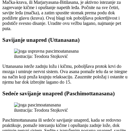
Mačka-krava, ili Marjaryasana-Bitilasana, je aktivno istezanje za
zagrevanje kičme i opuštanje napetih leđa. Počnite na sve četiri,
savijte leđa (mačka), a zatim spustite stomak prema podu dok
podižete glavu (krava). Ovaj blagi tok poboljšava pokretljivost i
podstiče svesno disanje. Uradite ovu vežbu lagano, najmanje pet
puta.
Savijanje unapred (Uttanasana)
ilustracija: Teodora Stojković
Uttanasana isteže zadnju ložu i kičmu, poboljšava protok krvi do
mozga i umiruje nervni sistem. Ova asana pomaže telu da se istegne
na način koji pruža krajnju relaksaciju. Zauzmite položaj i ostanite u
njemu bar dok izbrojite lagano do 15.
Sedeće savijanje unapred (Paschimottanasana)
ilustracija: Teodora Stojković
Paschimottanasana ili sedeće savijanje unapred, kada se redovno
praktikuje, pomaže istezanju kičme i opuštanju zadnje lože, dok
umiruje nervni sistem. Sedite s ispruženim nogama unapred, savijte