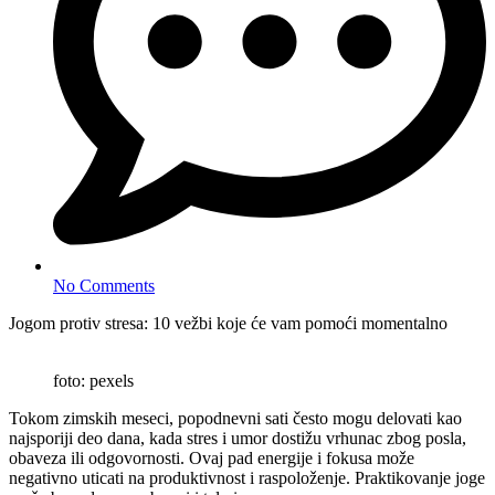
No Comments
Jogom protiv stresa: 10 vežbi koje će vam pomoći momentalno
foto: pexels
Tokom zimskih meseci, popodnevni sati često mogu delovati kao
najsporiji deo dana, kada stres i umor dostižu vrhunac zbog posla,
obaveza ili odgovornosti. Ovaj pad energije i fokusa može
negativno uticati na produktivnost i raspoloženje. Praktikovanje joge