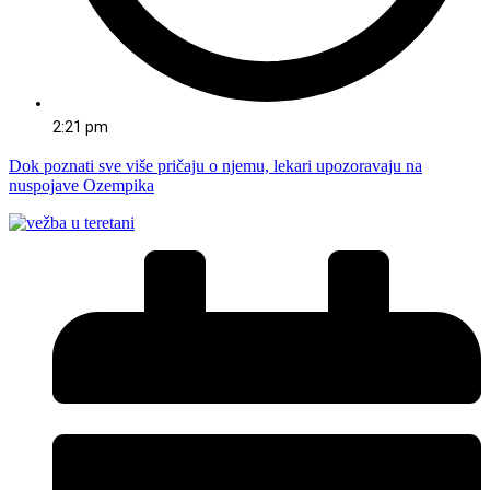
2:21 pm
Dok poznati sve više pričaju o njemu, lekari upozoravaju na
nuspojave Ozempika