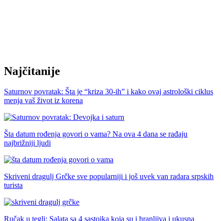
Najčitanije
Saturnov povratak: Šta je “kriza 30-ih” i kako ovaj astrološki ciklus
menja vaš život iz korena
Šta datum rođenja govori o vama? Na ova 4 dana se rađaju
najbrižniji ljudi
Skriveni dragulj Grčke sve popularniji i još uvek van radara srpskih
turista
Ručak u tegli: Salata sa 4 sastojka koja su i hranljiva i ukusna