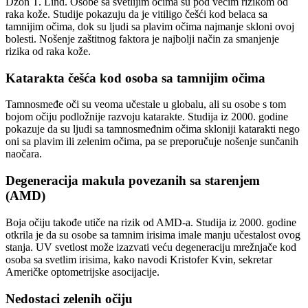
Džon T. Lind. Osobe sa svetlijim očima su pod većim rizikom od
raka kože. Studije pokazuju da je vitiligo češći kod belaca sa
tamnijim očima, dok su ljudi sa plavim očima najmanje skloni ovoj
bolesti. Nošenje zaštitnog faktora je najbolji način za smanjenje
rizika od raka kože.
Katarakta češća kod osoba sa tamnijim očima
Tamnosmeđe oči su veoma učestale u globalu, ali su osobe s tom
bojom očiju podložnije razvoju katarakte. Studija iz 2000. godine
pokazuje da su ljudi sa tamnosmeđnim očima skloniji katarakti nego
oni sa plavim ili zelenim očima, pa se preporučuje nošenje sunčanih
naočara.
Degeneracija makula povezanih sa starenjem
(AMD)
Boja očiju takođe utiče na rizik od AMD-a. Studija iz 2000. godine
otkrila je da su osobe sa tamnim irisima imale manju učestalost ovog
stanja. UV svetlost može izazvati veću degeneraciju mrežnjače kod
osoba sa svetlim irisima, kako navodi Kristofer Kvin, sekretar
Američke optometrijske asocijacije.
Nedostaci zelenih očiju