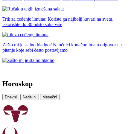
Trik za ceđenje limuna: Koriste ga najbolji kuvari na svetu,
iskoristite do 30 odsto soka više
Zašto mi je stalno hladno? Naučnici konačno imaju odgovor na
pitanje koje sebi često postavljamo
Horoskop
Dnevni
Nedeljni
Mesečni