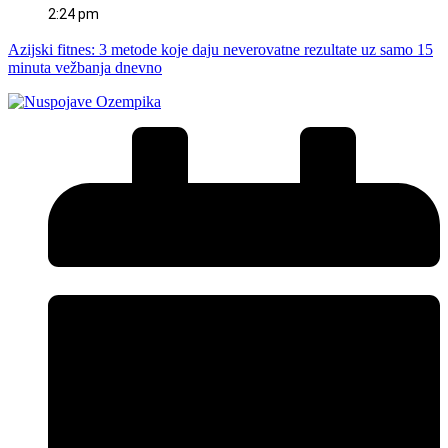
2:24 pm
Azijski fitnes: 3 metode koje daju neverovatne rezultate uz samo 15
minuta vežbanja dnevno