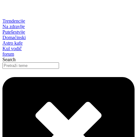
Trendencije
Na zdravlje
Putešestvije
Domaćinski
Astro kafe
Kul vodič
forum
Search