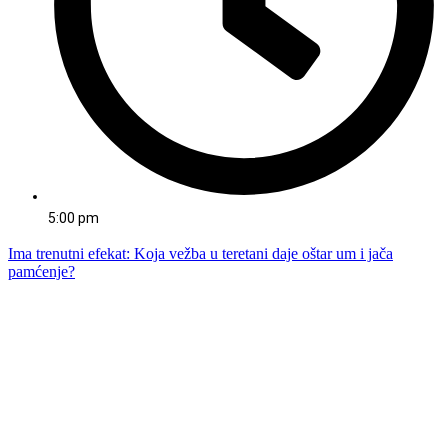
5:00 pm
Ima trenutni efekat: Koja vežba u teretani daje oštar um i jača
pamćenje?