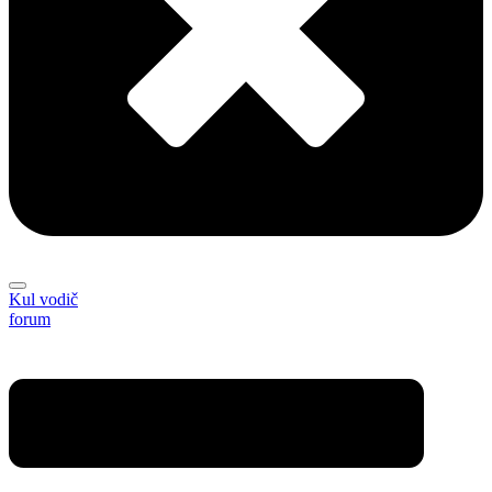
Kul vodič
forum