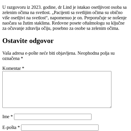
U razgovoru iz 2023. godine, dr Lind je istakao osetljivost osoba sa
zelenim očima na svetlost. „Pacijenti sa svetlijim očima su obično
više osetljivi na svetlost“, napomenuo je on. Preporučuje se nošenje
naočara sa žutim staklima. Redovne posete oftalmologu su ključne
za očuvanje zdravlja očiju, posebno za osobe sa zelenim očima.
Ostavite odgovor
Vaša adresa e-pošte neće biti objavljena.
Neophodna polja su
označena
*
Komentar
*
Ime
*
E-pošta
*