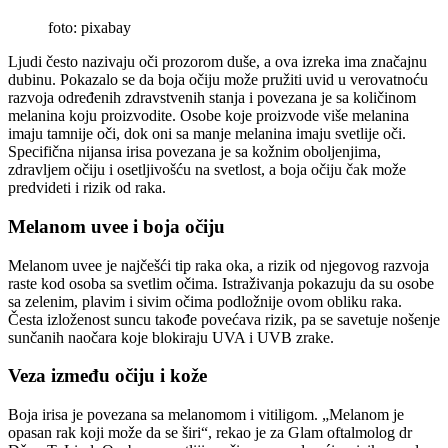
foto: pixabay
Ljudi često nazivaju oči prozorom duše, a ova izreka ima značajnu
dubinu. Pokazalo se da boja očiju može pružiti uvid u verovatnoću
razvoja određenih zdravstvenih stanja i povezana je sa količinom
melanina koju proizvodite. Osobe koje proizvode više melanina
imaju tamnije oči, dok oni sa manje melanina imaju svetlije oči.
Specifična nijansa irisa povezana je sa kožnim oboljenjima,
zdravljem očiju i osetljivošću na svetlost, a boja očiju čak može
predvideti i rizik od raka.
Melanom uvee i boja očiju
Melanom uvee je najčešći tip raka oka, a rizik od njegovog razvoja
raste kod osoba sa svetlim očima. Istraživanja pokazuju da su osobe
sa zelenim, plavim i sivim očima podložnije ovom obliku raka.
Česta izloženost suncu takođe povećava rizik, pa se savetuje nošenje
sunčanih naočara koje blokiraju UVA i UVB zrake.
Veza između očiju i kože
Boja irisa je povezana sa melanomom i vitiligom. „Melanom je
opasan rak koji može da se širi“, rekao je za Glam oftalmolog dr