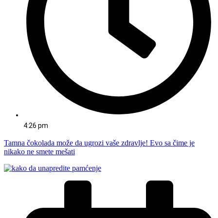
4:26 pm
Tamna čokolada može da ugrozi vaše zdravlje! Evo sa čime je
nikako ne smete mešati