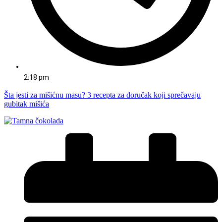
2:18 pm
Šta jesti za mišićnu masu? 3 recepta za doručak koji sprečavaju
gubitak mišića