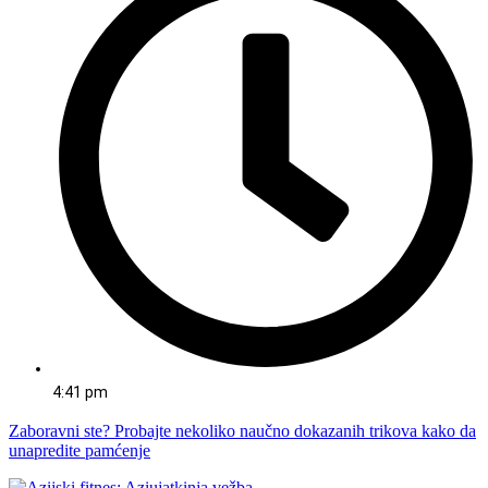
4:41 pm
Zaboravni ste? Probajte nekoliko naučno dokazanih trikova kako da
unapredite pamćenje