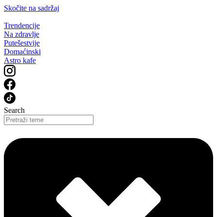
Skočite na sadržaj
Trendencije
Na zdravlje
Putešestvije
Domaćinski
Astro kafe
Search