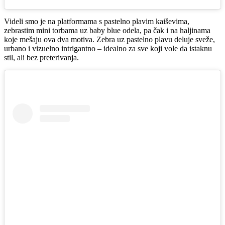
Videli smo je na platformama s pastelno plavim kaiševima,
zebrastim mini torbama uz baby blue odela, pa čak i na haljinama
koje mešaju ova dva motiva. Zebra uz pastelno plavu deluje sveže,
urbano i vizuelno intrigantno – idealno za sve koji vole da istaknu
stil, ali bez preterivanja.