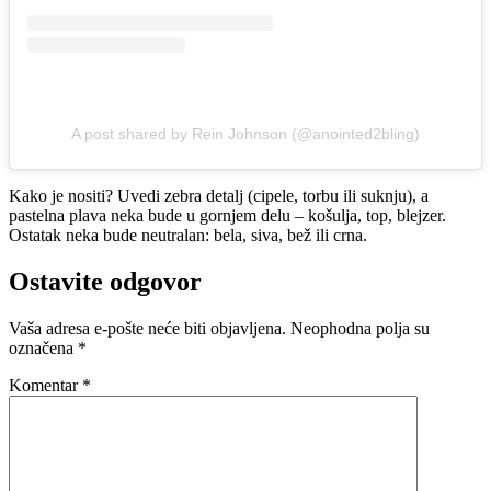
A post shared by Rein Johnson (@anointed2bling)
Kako je nositi? Uvedi zebra detalj (cipele, torbu ili suknju), a
pastelna plava neka bude u gornjem delu – košulja, top, blejzer.
Ostatak neka bude neutralan: bela, siva, bež ili crna.
Ostavite odgovor
Vaša adresa e-pošte neće biti objavljena.
Neophodna polja su
označena
*
Komentar
*