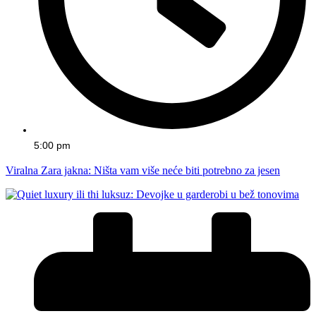
5:00 pm
Viralna Zara jakna: Ništa vam više neće biti potrebno za jesen