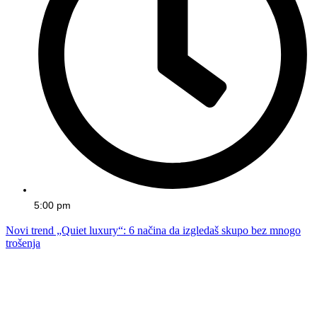
5:00 pm
Novi trend „Quiet luxury“: 6 načina da izgledaš skupo bez mnogo
trošenja