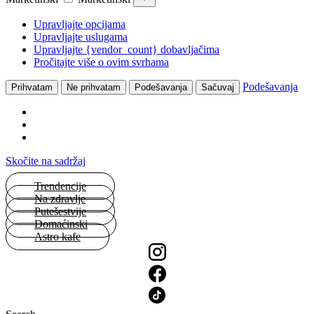
Upravljajte opcijama
Upravljajte uslugama
Upravljajte {vendor_count} dobavljačima
Pročitajte više o ovim svrhama
Podešavanja
Prihvatam
Ne prihvatam
Podešavanja
Sačuvaj
Skočite na sadržaj
Trendencije
Na zdravlje
Putešestvije
Domaćinski
Astro kafe