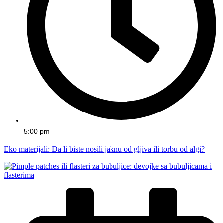
5:00 pm
Eko materijali: Da li biste nosili jaknu od gljiva ili torbu od algi?