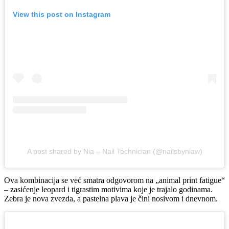
View this post on Instagram
A post shared by Nia – Nail Technician (@nailsbyniaw)
Ova kombinacija se već smatra odgovorom na „animal print fatigue“
– zasićenje leopard i tigrastim motivima koje je trajalo godinama.
Zebra je nova zvezda, a pastelna plava je čini nosivom i dnevnom.