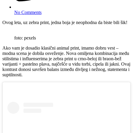
No Comments
Ovog leta, uz zebra print, jedna boja je neophodna da biste bili šik!
foto: pexels
Ako vam je dosadio klasični animal print, imamo dobru vest –
modna scena je dobila osveženje. Nova omiljena kombinacija među
stilistima i influenserima je zebra print u crno-beloj ili braon-bež
varijanti + pastelno plava, najčešće u vidu torbi, cipela ili jakni. Ovaj
kontrast donosi savršen balans između divljeg i nežnog, statementa i
suptilnosti.