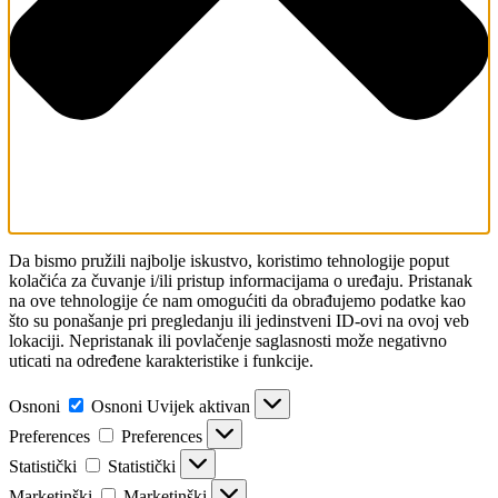
Da bismo pružili najbolje iskustvo, koristimo tehnologije poput
kolačića za čuvanje i/ili pristup informacijama o uređaju. Pristanak
na ove tehnologije će nam omogućiti da obrađujemo podatke kao
što su ponašanje pri pregledanju ili jedinstveni ID-ovi na ovoj veb
lokaciji. Nepristanak ili povlačenje saglasnosti može negativno
uticati na određene karakteristike i funkcije.
Osnoni
Osnoni
Uvijek aktivan
Preferences
Preferences
Statistički
Statistički
Marketinški
Marketinški