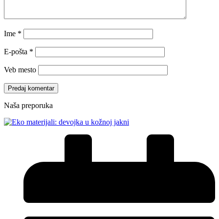
Ime
*
E-pošta
*
Veb mesto
Naša preporuka