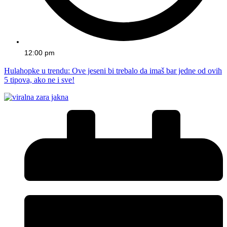
12:00 pm
Hulahopke u trendu: Ove jeseni bi trebalo da imaš bar jedne od ovih
5 tipova, ako ne i sve!