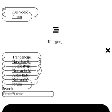
Kul vodič
forum
Kategorije
Trendencije
Na zdravlje
Putešestvije
Domaćinski
Astro kafe
Kul vodič
forum
Search