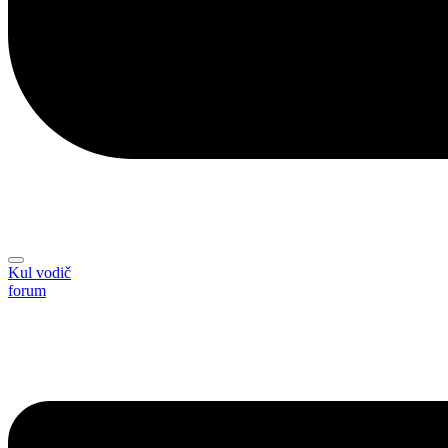
Kul vodič
forum