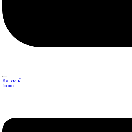
Kul vodič
forum