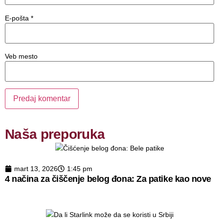
E-pošta
*
Veb mesto
Naša preporuka
mart 13, 2026
1:45 pm
4 načina za čiščenje belog đona: Za patike kao nove