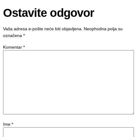
Ostavite odgovor
Vaša adresa e-pošte neće biti objavljena.
Neophodna polja su
označena
*
Komentar
*
Ime
*