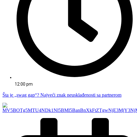
12:00 pm
Šta je „swag gap“? Najveći znak neusklađenosti sa partnerom