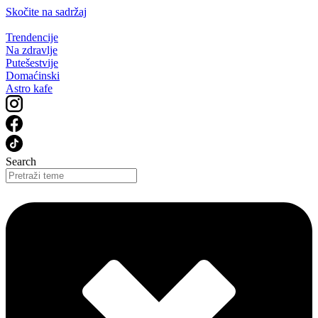
Skočite na sadržaj
Trendencije
Na zdravlje
Putešestvije
Domaćinski
Astro kafe
Search