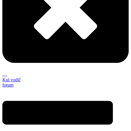
Kul vodič
forum