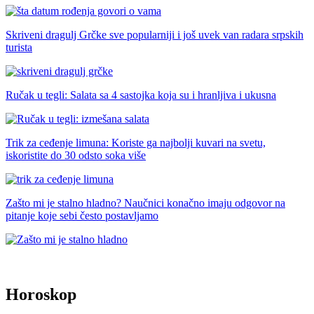
Skriveni dragulj Grčke sve popularniji i još uvek van radara srpskih
turista
Ručak u tegli: Salata sa 4 sastojka koja su i hranljiva i ukusna
Trik za ceđenje limuna: Koriste ga najbolji kuvari na svetu,
iskoristite do 30 odsto soka više
Zašto mi je stalno hladno? Naučnici konačno imaju odgovor na
pitanje koje sebi često postavljamo
Horoskop