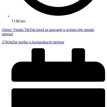
11:00 am
Oprez: Viralni TikTok trend za spavanje u avionu nije nimalo
naivan!