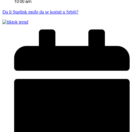
10:00 am
Da li Starlink može da se koristi u Srbiji?