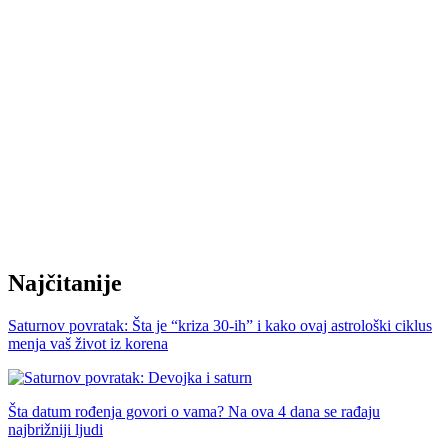
Najčitanije
Saturnov povratak: Šta je “kriza 30-ih” i kako ovaj astrološki ciklus
menja vaš život iz korena
Šta datum rođenja govori o vama? Na ova 4 dana se rađaju
najbrižniji ljudi