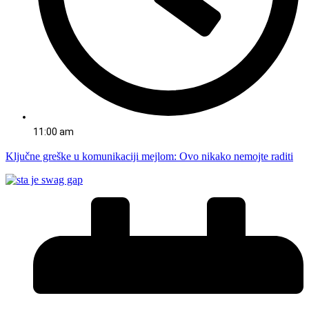
11:00 am
Ključne greške u komunikaciji mejlom: Ovo nikako nemojte raditi