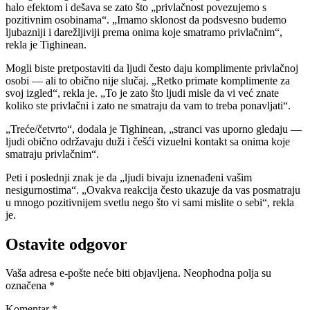
halo efektom i dešava se zato što „privlačnost povezujemo s
pozitivnim osobinama“. „Imamo sklonost da podsvesno budemo
ljubazniji i darežljiviji prema onima koje smatramo privlačnim“,
rekla je Tighinean.
Mogli biste pretpostaviti da ljudi često daju komplimente privlačnoj
osobi — ali to obično nije slučaj. „Retko primate komplimente za
svoj izgled“, rekla je. „To je zato što ljudi misle da vi već znate
koliko ste privlačni i zato ne smatraju da vam to treba ponavljati“.
„Treće/četvrto“, dodala je Tighinean, „stranci vas uporno gledaju —
ljudi obično održavaju duži i češći vizuelni kontakt sa onima koje
smatraju privlačnim“.
Peti i poslednji znak je da „ljudi bivaju iznenađeni vašim
nesigurnostima“. „Ovakva reakcija često ukazuje da vas posmatraju
u mnogo pozitivnijem svetlu nego što vi sami mislite o sebi“, rekla
je.
Ostavite odgovor
Vaša adresa e-pošte neće biti objavljena.
Neophodna polja su
označena
*
Komentar
*