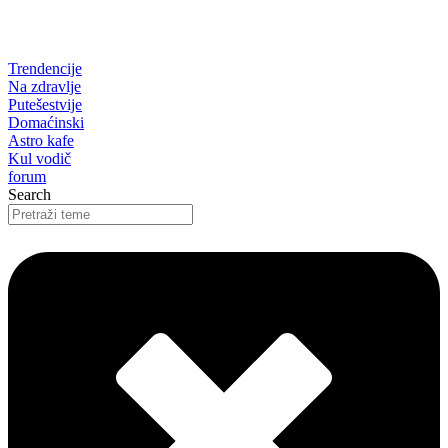
Trendencije
Na zdravlje
Putešestvije
Domaćinski
Astro kafe
Kul vodič
forum
Search