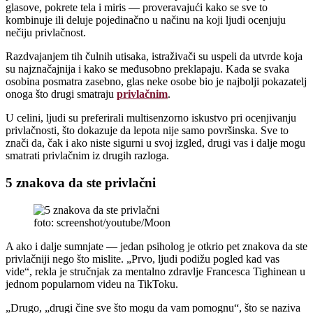
glasove, pokrete tela i miris — proveravajući kako se sve to
kombinuje ili deluje pojedinačno u načinu na koji ljudi ocenjuju
nečiju privlačnost.
Razdvajanjem tih čulnih utisaka, istraživači su uspeli da utvrde koja
su najznačajnija i kako se međusobno preklapaju. Kada se svaka
osobina posmatra zasebno, glas neke osobe bio je najbolji pokazatelj
onoga što drugi smatraju
privlačnim
.
U celini, ljudi su preferirali multisenzorno iskustvo pri ocenjivanju
privlačnosti, što dokazuje da lepota nije samo površinska. Sve to
znači da, čak i ako niste sigurni u svoj izgled, drugi vas i dalje mogu
smatrati privlačnim iz drugih razloga.
5 znakova da ste privlačni
foto: screenshot/youtube/Moon
A ako i dalje sumnjate — jedan psiholog je otkrio pet znakova da ste
privlačniji nego što mislite. „Prvo, ljudi podižu pogled kad vas
vide“, rekla je stručnjak za mentalno zdravlje Francesca Tighinean u
jednom popularnom videu na TikToku.
„Drugo, „drugi čine sve što mogu da vam pomognu“, što se naziva