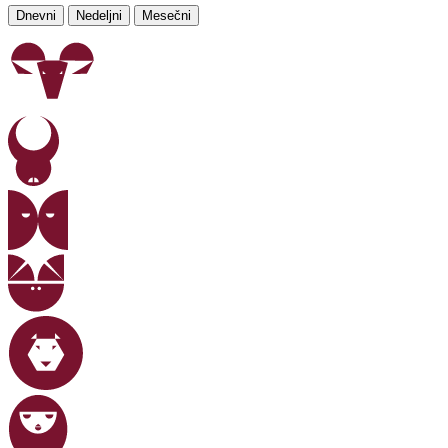
Dnevni
Nedeljni
Mesečni