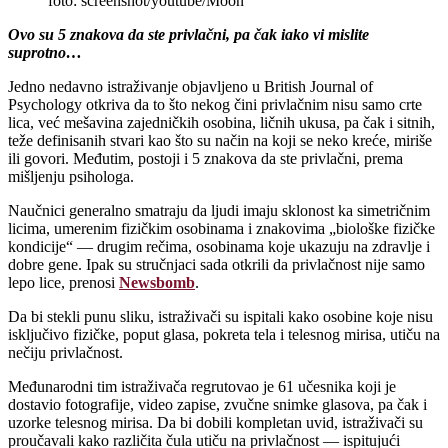
foto: screenshot/youtube/Moon
Ovo su 5 znakova da ste privlačni, pa čak iako vi mislite
suprotno…
Jedno nedavno istraživanje objavljeno u British Journal of
Psychology otkriva da to što nekog čini privlačnim nisu samo crte
lica, već mešavina zajedničkih osobina, ličnih ukusa, pa čak i sitnih,
teže definisanih stvari kao što su način na koji se neko kreće, miriše
ili govori. Međutim, postoji i 5 znakova da ste privlačni, prema
mišljenju psihologa.
Naučnici generalno smatraju da ljudi imaju sklonost ka simetričnim
licima, umerenim fizičkim osobinama i znakovima „biološke fizičke
kondicije“ — drugim rečima, osobinama koje ukazuju na zdravlje i
dobre gene. Ipak su stručnjaci sada otkrili da privlačnost nije samo
lepo lice, prenosi
Newsbomb
.
Da bi stekli punu sliku, istraživači su ispitali kako osobine koje nisu
isključivo fizičke, poput glasa, pokreta tela i telesnog mirisa, utiču na
nečiju privlačnost.
Međunarodni tim istraživača regrutovao je 61 učesnika koji je
dostavio fotografije, video zapise, zvučne snimke glasova, pa čak i
uzorke telesnog mirisa. Da bi dobili kompletan uvid, istraživači su
proučavali kako različita čula utiču na privlačnost — ispitujući