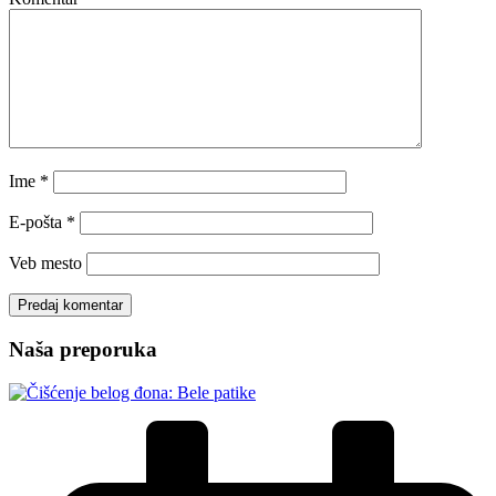
Ime
*
E-pošta
*
Veb mesto
Naša preporuka