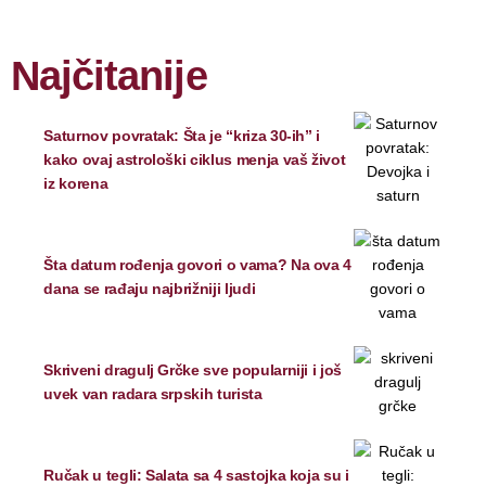
Najčitanije
Saturnov povratak: Šta je “kriza 30-ih” i
kako ovaj astrološki ciklus menja vaš život
iz korena
Šta datum rođenja govori o vama? Na ova 4
dana se rađaju najbrižniji ljudi
Skriveni dragulj Grčke sve popularniji i još
uvek van radara srpskih turista
Ručak u tegli: Salata sa 4 sastojka koja su i