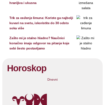
hranljiva i ukusna
Trik za ceđenje limuna: Koriste ga najbolji
kuvari na svetu, iskoristite do 30 odsto
soka više
Zašto mi je stalno hladno? Naučnici
konačno imaju odgovor na pitanje koje
sebi često postavljamo
Horoskop
Dnevni