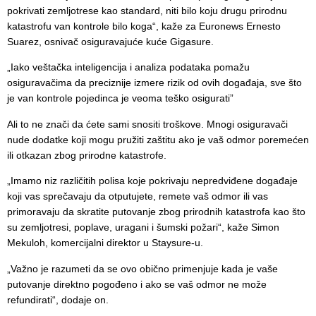
pokrivati zemljotrese kao standard, niti bilo koju drugu prirodnu
katastrofu van kontrole bilo koga“, kaže za Euronews Ernesto
Suarez, osnivač osiguravajuće kuće Gigasure.
„Iako veštačka inteligencija i analiza podataka pomažu
osiguravačima da preciznije izmere rizik od ovih događaja, sve što
je van kontrole pojedinca je veoma teško osigurati”
Ali to ne znači da ćete sami snositi troškove. Mnogi osiguravači
nude dodatke koji mogu pružiti zaštitu ako je vaš odmor poremećen
ili otkazan zbog prirodne katastrofe.
„Imamo niz različitih polisa koje pokrivaju nepredviđene događaje
koji vas sprečavaju da otputujete, remete vaš odmor ili vas
primoravaju da skratite putovanje zbog prirodnih katastrofa kao što
su zemljotresi, poplave, uragani i šumski požari“, kaže Simon
Mekuloh, komercijalni direktor u Staysure-u.
„Važno je razumeti da se ovo obično primenjuje kada je vaše
putovanje direktno pogođeno i ako se vaš odmor ne može
refundirati“, dodaje on.