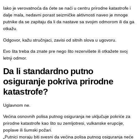
Iako je verovatnoća da ćete se naći u centru prirodne katastrofe i
dalje mala, nedavni porast seizmičke aktivnosti naveo je mnoge
putnike da se zapitaju da li da nastave sa svojim odmorom ili da ga
otkažu.
Odgovor, kažu stručnjaci, zavisi od sitnih slova u ugovoru.
Evo šta treba da znate pre nego što rezervišete ili otkažete svoj
letnji odmor.
Da li standardno putno
osiguranje pokriva prirodne
katastrofe?
Uglavnom ne.
Većina osnovnih polisa putnog osiguranja ne uključuje pokriće za
prirodne katastrofe kao što su zemljotresi, vulkanske erupcije,
poplave ili šumski požari.
„Putnici moraju biti svesni da većina polisa putnog osiguranja neće