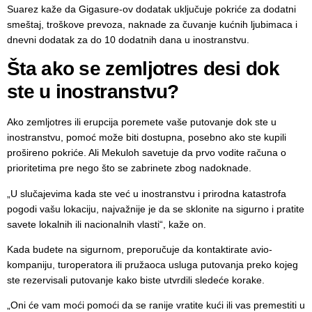
Suarez kaže da Gigasure-ov dodatak uključuje pokriće za dodatni
smeštaj, troškove prevoza, naknade za čuvanje kućnih ljubimaca i
dnevni dodatak za do 10 dodatnih dana u inostranstvu.
Šta ako se zemljotres desi dok
ste u inostranstvu?
Ako zemljotres ili erupcija poremete vaše putovanje dok ste u
inostranstvu, pomoć može biti dostupna, posebno ako ste kupili
prošireno pokriće. Ali Mekuloh savetuje da prvo vodite računa o
prioritetima pre nego što se zabrinete zbog nadoknade.
„U slučajevima kada ste već u inostranstvu i prirodna katastrofa
pogodi vašu lokaciju, najvažnije je da se sklonite na sigurno i pratite
savete lokalnih ili nacionalnih vlasti“, kaže on.
Kada budete na sigurnom, preporučuje da kontaktirate avio-
kompaniju, turoperatora ili pružaoca usluga putovanja preko kojeg
ste rezervisali putovanje kako biste utvrdili sledeće korake.
„Oni će vam moći pomoći da se ranije vratite kući ili vas premestiti u