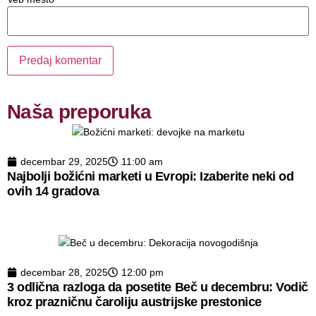
Naša preporuka
decembar 29, 2025
11:00 am
Najbolji božićni marketi u Evropi: Izaberite neki od
ovih 14 gradova
decembar 28, 2025
12:00 pm
3 odlična razloga da posetite Beč u decembru: Vodič
kroz prazničnu čaroliju austrijske prestonice