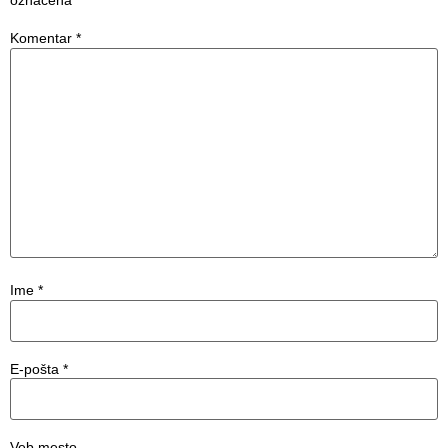
označena
*
Komentar
*
Ime
*
E-pošta
*
Veb mesto