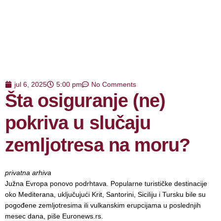
jul 6, 2025
5:00 pm
No Comments
Šta osiguranje (ne)
pokriva u slučaju
zemljotresa na moru?
privatna arhiva
Južna Evropa ponovo podrhtava. Popularne turističke destinacije
oko Mediterana, uključujući Krit, Santorini, Siciliju i Tursku bile su
pogođene zemljotresima ili vulkanskim erupcijama u poslednjih
mesec dana, piše Euronews.rs.