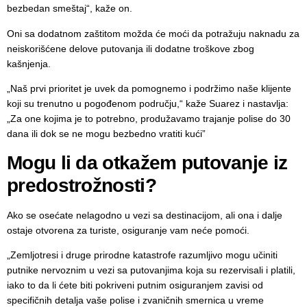
bezbedan smeštaj“, kaže on.
Oni sa dodatnom zaštitom možda će moći da potražuju naknadu za
neiskorišćene delove putovanja ili dodatne troškove zbog
kašnjenja.
„Naš prvi prioritet je uvek da pomognemo i podržimo naše klijente
koji su trenutno u pogođenom području,“ kaže Suarez i nastavlja:
„Za one kojima je to potrebno, produžavamo trajanje polise do 30
dana ili dok se ne mogu bezbedno vratiti kući”
Mogu li da otkažem putovanje iz
predostrožnosti?
Ako se osećate nelagodno u vezi sa destinacijom, ali ona i dalje
ostaje otvorena za turiste, osiguranje vam neće pomoći.
„Zemljotresi i druge prirodne katastrofe razumljivo mogu učiniti
putnike nervoznim u vezi sa putovanjima koja su rezervisali i platili,
iako to da li ćete biti pokriveni putnim osiguranjem zavisi od
specifičnih detalja vaše polise i zvaničnih smernica u vreme