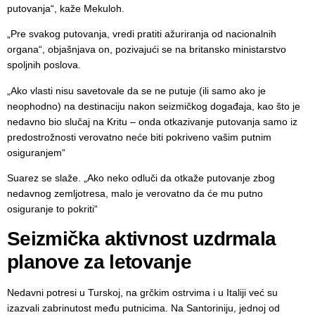
putovanja“, kaže Mekuloh.
„Pre svakog putovanja, vredi pratiti ažuriranja od nacionalnih
organa“, objašnjava on, pozivajući se na britansko ministarstvo
spoljnih poslova.
„Ako vlasti nisu savetovale da se ne putuje (ili samo ako je
neophodno) na destinaciju nakon seizmičkog događaja, kao što je
nedavno bio slučaj na Kritu – onda otkazivanje putovanja samo iz
predostrožnosti verovatno neće biti pokriveno vašim putnim
osiguranjem“
Suarez se slaže. „Ako neko odluči da otkaže putovanje zbog
nedavnog zemljotresa, malo je verovatno da će mu putno
osiguranje to pokriti“
Seizmička aktivnost uzdrmala
planove za letovanje
Nedavni potresi u Turskoj, na grčkim ostrvima i u Italiji već su
izazvali zabrinutost među putnicima. Na Santoriniju, jednoj od