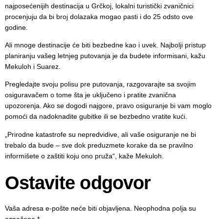
najposećenijih destinacija u Grčkoj, lokalni turistički zvaničnici
procenjuju da bi broj dolazaka mogao pasti i do 25 odsto ove
godine.
Ali mnoge destinacije će biti bezbedne kao i uvek. Najbolji pristup
planiranju vašeg letnjeg putovanja je da budete informisani, kažu
Mekuloh i Suarez.
Pregledajte svoju polisu pre putovanja, razgovarajte sa svojim
osiguravačem o tome šta je uključeno i pratite zvanična
upozorenja. Ako se dogodi najgore, pravo osiguranje bi vam moglo
pomoći da nadoknadite gubitke ili se bezbedno vratite kući.
„Prirodne katastrofe su nepredvidive, ali vaše osiguranje ne bi
trebalo da bude – sve dok preduzmete korake da se pravilno
informišete o zaštiti koju ono pruža“, kaže Mekuloh.
Ostavite odgovor
Vaša adresa e-pošte neće biti objavljena.
Neophodna polja su