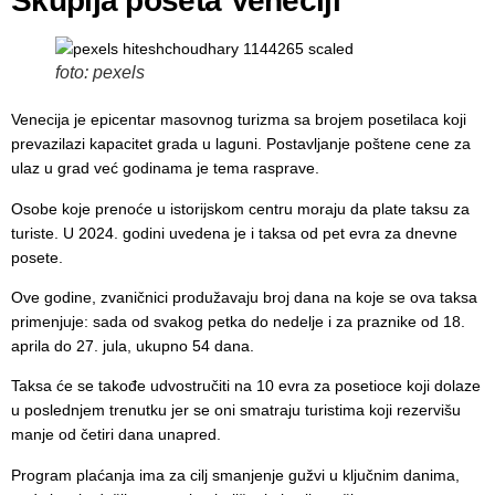
Skuplja poseta Veneciji
foto: pexels
Venecija je epicentar masovnog turizma sa brojem posetilaca koji
prevazilazi kapacitet grada u laguni. Postavljanje poštene cene za
ulaz u grad već godinama je tema rasprave.
Osobe koje prenoće u istorijskom centru moraju da plate taksu za
turiste. U 2024. godini uvedena je i taksa od pet evra za dnevne
posete.
Ove godine, zvaničnici produžavaju broj dana na koje se ova taksa
primenjuje: sada od svakog petka do nedelje i za praznike od 18.
aprila do 27. jula, ukupno 54 dana.
Taksa će se takođe udvostručiti na 10 evra za posetioce koji dolaze
u poslednjem trenutku jer se oni smatraju turistima koji rezervišu
manje od četiri dana unapred.
Program plaćanja ima za cilj smanjenje gužvi u ključnim danima,