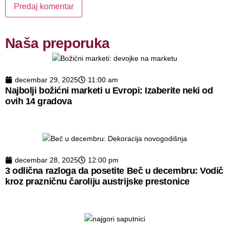
Naša preporuka
decembar 29, 2025
11:00 am
Najbolji božićni marketi u Evropi: Izaberite neki od
ovih 14 gradova
decembar 28, 2025
12:00 pm
3 odlična razloga da posetite Beč u decembru: Vodič
kroz prazničnu čaroliju austrijske prestonice