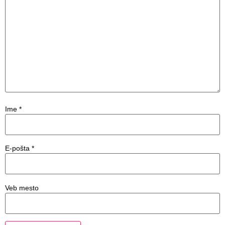
Ime
*
E-pošta
*
Veb mesto