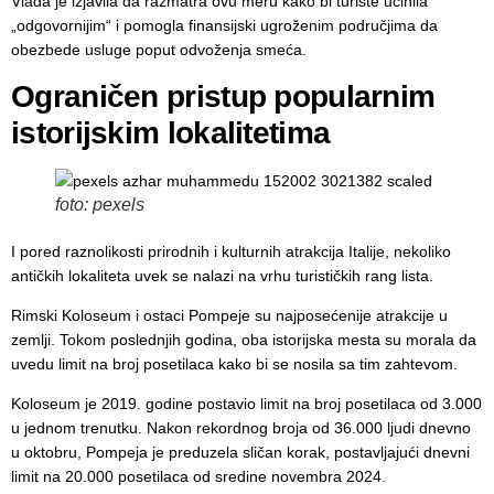
Vlada je izjavila da razmatra ovu meru kako bi turiste učinila
„odgovornijim“ i pomogla finansijski ugroženim područjima da
obezbede usluge poput odvoženja smeća.
Ograničen pristup popularnim
istorijskim lokalitetima
foto: pexels
I pored raznolikosti prirodnih i kulturnih atrakcija Italije, nekoliko
antičkih lokaliteta uvek se nalazi na vrhu turističkih rang lista.
Rimski Koloseum i ostaci Pompeje su najposećenije atrakcije u
zemlji. Tokom poslednjih godina, oba istorijska mesta su morala da
uvedu limit na broj posetilaca kako bi se nosila sa tim zahtevom.
Koloseum je 2019. godine postavio limit na broj posetilaca od 3.000
u jednom trenutku. Nakon rekordnog broja od 36.000 ljudi dnevno
u oktobru, Pompeja je preduzela sličan korak, postavljajući dnevni
limit na 20.000 posetilaca od sredine novembra 2024.