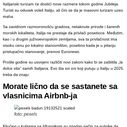
Italijanski turizam će dostići nove razmere tokom godine Jubileja.
Turisti su oduvek voleli Italiju, ali čini se da je masovni turizam uzeo
maha.
Sa zavidnom raznovrsnošću gradova, netaknute prirode i šarenih
morskih lokaliteta, Italija ne prestaje da privlači posetioce. Međutim,
kao i u drugim južnoevropskim zemljama, sva ta privlačnost ima
visoku cenu po lokalno stanovništvo, posebno kada je u pitanju
pristupačno stanovanje, prenosi Euronews.
Prošle godine su usvojeni različiti novi zakoni kako bi se zaštitila „la
dolce vita“ samih Italijana. Evo šta svi oni koji putuju u Italiju u 2025.
treba da znaju:
Morate lično da se sastanete sa
vlasnicima Airbnb-ja
foto: pexels
Ključevi u kutijama sa šifrarnikom su zgodan način za putnike da