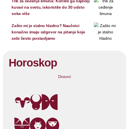
Trik za ceđenje limuna: Koriste ga najbolji
kuvari na svetu, iskoristite do 30 odsto
soka više
Zašto mi je stalno hladno? Naučnici
konačno imaju odgovor na pitanje koje
sebi često postavljamo
Horoskop
Dnevni