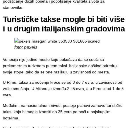
podsticanje dužih poseta i poboljšanje kvaliteta života za
stanovnike.
Turističke takse mogle bi biti više
i u drugim italijanskim gradovima
foto: pexels
Venecija nije jedino mesto koje pokušava da se suoči sa
prekomernim turizmom putem taksi. Italijanske opštine određuju
svoje stope, tako da se one razlikuju u zavisnosti od mesta.
U Rimu, taksa za noćenje kreće se od 3 do 7 evra, u zavisnosti od
vrste smeštaja. U Milanu je između 2 i 5 evra, a u Firenci od 1 do 5
evra.
Međutim, na nacionalnom nivou, postoje planovi za novu turističku
taksu koja bi mogla iznositi do 25 evra po noći u najskupljim
hotelima.