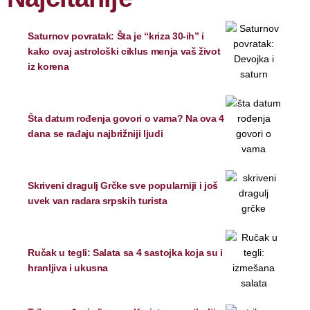
Saturnov povratak: Šta je “kriza 30-ih” i
kako ovaj astrološki ciklus menja vaš život
iz korena
Šta datum rođenja govori o vama? Na ova 4
dana se rađaju najbrižniji ljudi
Skriveni dragulj Grčke sve popularniji i još
uvek van radara srpskih turista
Ručak u tegli: Salata sa 4 sastojka koja su i
hranljiva i ukusna