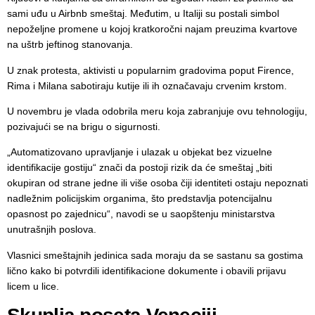
sami uđu u Airbnb smeštaj. Međutim, u Italiji su postali simbol
nepoželjne promene u kojoj kratkoročni najam preuzima kvartove
na uštrb jeftinog stanovanja.
U znak protesta, aktivisti u popularnim gradovima poput Firence,
Rima i Milana sabotiraju kutije ili ih označavaju crvenim krstom.
U novembru je vlada odobrila meru koja zabranjuje ovu tehnologiju,
pozivajući se na brigu o sigurnosti.
„Automatizovano upravljanje i ulazak u objekat bez vizuelne
identifikacije gostiju“ znači da postoji rizik da će smeštaj „biti
okupiran od strane jedne ili više osoba čiji identiteti ostaju nepoznati
nadležnim policijskim organima, što predstavlja potencijalnu
opasnost po zajednicu“, navodi se u saopštenju ministarstva
unutrašnjih poslova.
Vlasnici smeštajnih jedinica sada moraju da se sastanu sa gostima
lično kako bi potvrdili identifikacione dokumente i obavili prijavu
licem u lice.