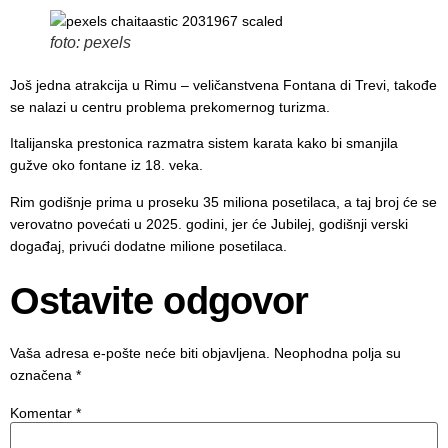
foto: pexels
Još jedna atrakcija u Rimu – veličanstvena Fontana di Trevi, takođe
se nalazi u centru problema prekomernog turizma.
Italijanska prestonica razmatra sistem karata kako bi smanjila
gužve oko fontane iz 18. veka.
Rim godišnje prima u proseku 35 miliona posetilaca, a taj broj će se
verovatno povećati u 2025. godini, jer će Jubilej, godišnji verski
događaj, privući dodatne milione posetilaca.
Ostavite odgovor
Vaša adresa e-pošte neće biti objavljena.
Neophodna polja su
označena
*
Komentar
*