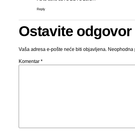
Reply
Ostavite odgovor
Vaša adresa e-pošte neće biti objavljena.
Neophodna 
Komentar
*