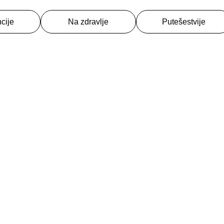
cije
Na zdravlje
Putešestvije