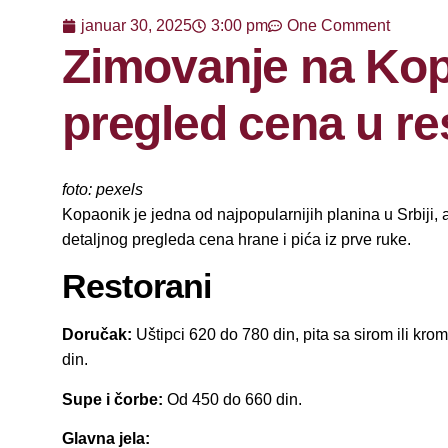
januar 30, 2025
3:00 pm
One Comment
Zimovanje na Kop
pregled cena u re
foto: pexels
Kopaonik je jedna od najpopularnijih planina u Srbiji,
detaljnog pregleda cena hrane i pića iz prve ruke.
Restorani
Doručak:
Uštipci 620 do 780 din, pita sa sirom ili kr
din.
Supe i čorbe:
Od 450 do 660 din.
Glavna jela: