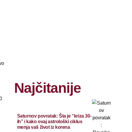
vo
Najčitanije
0
Saturnov povratak: Šta je “kriza 30-
ih” i kako ovaj astrološki ciklus
menja vaš život iz korena