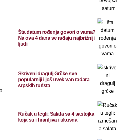
Šta datum rođenja govori o vama?
Na ova 4 dana se rađaju najbrižniji
ljudi
Skriveni dragulj Grčke sve
popularniji i još uvek van radara
srpskih turista
da
Ručak u tegli: Salata sa 4 sastojka
koja su i hranljiva i ukusna