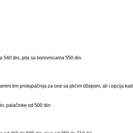
a 540 din, pita sa borovnicama 550 din.
 samim tim pristupačnija za one sa plićim džepom, ali i opcija ka
in, palačinke od 500 din.