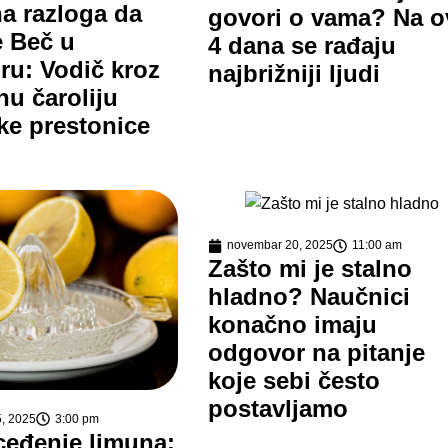
na razloga da
govori o vama? Na o
e Beč u
4 dana se rađaju
u: Vodič kroz
najbrižniji ljudi
nu čaroliju
ske prestonice
novembar 20, 2025
11:00 am
Zašto mi je stalno
hladno? Naučnici
konačno imaju
odgovor na pitanje
koje sebi često
postavljamo
, 2025
3:00 pm
 ceđenje limuna: