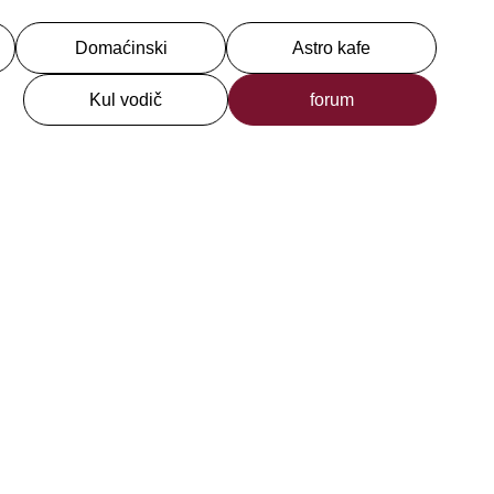
Domaćinski
Astro kafe
Kul vodič
forum