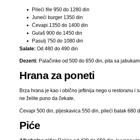
Pileći file 950 do 1280 din
Juneći burger 1350 din
Ćevapi 1350 do 1400 din
Gulaš 900 do 1450 din
Pasulj 750 do 1080 din
Salate:
Od 480 do 490 din
Dezerti:
Palačinke od 500 do 650 din, pita sa jabukam
Hrana za poneti
Brza hrana je kao i obično jeftinija nego u restoranu i
ne želite puno da čekate.
Ćevapi 500 din, pljeskavica 550 din, pileći batak 680 d
Piće