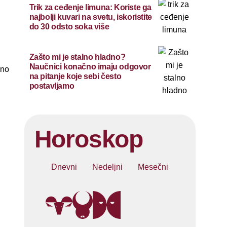
Trik za ceđenje limuna: Koriste ga
najbolji kuvari na svetu, iskoristite
do 30 odsto soka više
Zašto mi je stalno hladno?
Naučnici konačno imaju odgovor
čno
na pitanje koje sebi često
postavljamo
Horoskop
Dnevni
Nedeljni
Mesečni