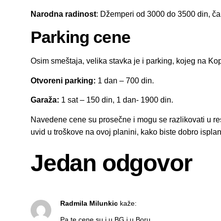
Narodna radinost
: Džemperi od 3000 do 3500 din, ča
Parking cene
Osim smeštaja, velika stavka je i parking, kojeg na Ko
Otvoreni parking:
1 dan – 700 din.
Garaža:
1 sat – 150 din, 1 dan- 1900 din.
Navedene cene su prosečne i mogu se razlikovati u re
uvid u troškove na ovoj planini, kako biste dobro isplan
Jedan odgovor
Radmila Milunkic
kaže:
Pa te cene su i u BG i u Boru…