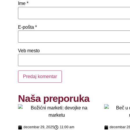
Ime
*
E-pošta
*
Veb mesto
Naša preporuka
decembar 29, 2025
11:00 am
decembar 28