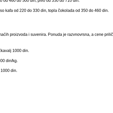
o od 460 do 500 din, pivo od 350 do 710 din.
so kafa od 220 do 330 din, topla čokolada od 350 do 460 din.
ćih proizvoda i suvenira. Ponuda je razvnovrsna, a cene prili
kavalj 1000 din.
00 din/kg.
 1000 din.