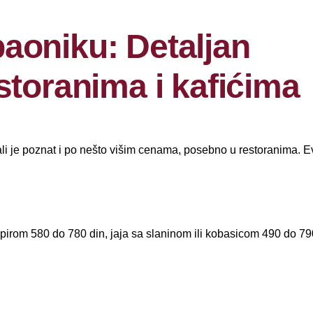
aoniku: Detaljan
storanima i kafićima
 ali je poznat i po nešto višim cenama, posebno u restoranima. E
ompirom 580 do 780 din, jaja sa slaninom ili kobasicom 490 do 79