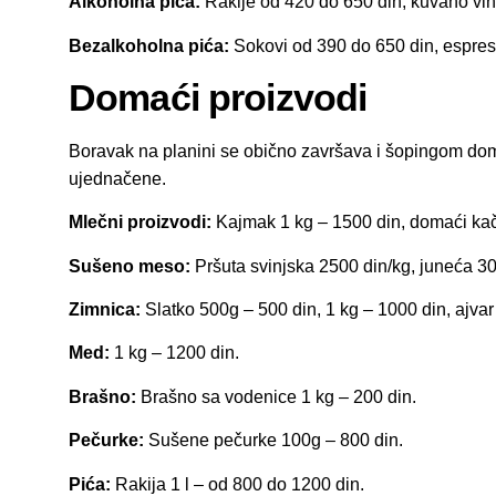
Alkoholna pića:
Rakije od 420 do 650 din, kuvano vin
Bezalkoholna pića:
Sokovi od 390 do 650 din, espres
Domaći proizvodi
Boravak na planini se obično završava i šopingom doma
ujednačene.
Mlečni proizvodi:
Kajmak 1 kg – 1500 din, domaći kač
Sušeno meso:
Pršuta svinjska 2500 din/kg, juneća 30
Zimnica:
Slatko 500g – 500 din, 1 kg – 1000 din, ajvar
Med:
1 kg – 1200 din.
Brašno:
Brašno sa vodenice 1 kg – 200 din.
Pečurke:
Sušene pečurke 100g – 800 din.
Pića:
Rakija 1 l – od 800 do 1200 din.