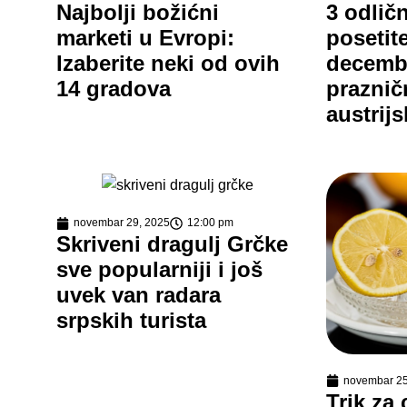
Najbolji božićni
3 odlič
marketi u Evropi:
posetit
Izaberite neki od ovih
decembr
14 gradova
praznič
austrij
novembar 29, 2025
12:00 pm
Skriveni dragulj Grčke
sve popularniji i još
uvek van radara
srpskih turista
novembar 25
Trik za