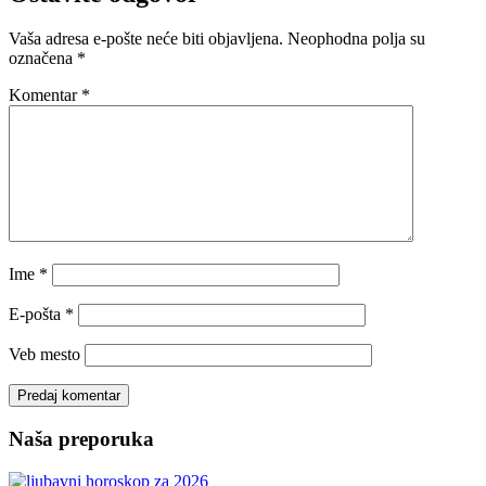
Vaša adresa e-pošte neće biti objavljena.
Neophodna polja su
označena
*
Komentar
*
Ime
*
E-pošta
*
Veb mesto
Naša preporuka