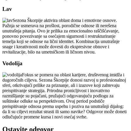
Lav
Sezona Škorpije aktivira oblast doma i emotivne osnove.
Pažnja se usmerava na prošlost, porodične odnose ili nerešena
unutrašnja pitanja. Ovo je prilika za emocionalno raščišćavanje,
ponovno povezivanje sa osećajem sigurnosti i restrukturiranje
temelja koji se odnose na lični identitet. Kombinacija unutrašnje
snage i kreativnosti može dovesti do ekspresivne obnove i
revitalizacije, bilo na umetničkom ili ličnom nivou.
Vodolija
Fokus se pomera na oblast karijere, društvenog imidža i
dugoročnih ciljeva. Sezona Škorpije donosi razvoj u profesionalnoj
sferi, otkrivajući prilike za priznanje, ali i izazove koji zahtevaju
preispitivanje strategija. Prirodna pronicljivost i inovativno
razmišljanje su pojačani, pružajući odgovarajuću podlogu za
suštinske odluke sa perspektivom. Ovaj period podstiče
preispitivanje odnosa prema uspehu i poziva na unutrašnji dijalog:
da li su ciljevi rezultat strasti ili samo navike? Odgovor može doneti
odlučujuće promene kursa i novi osećaj svrhe.
Ostavite odgovor