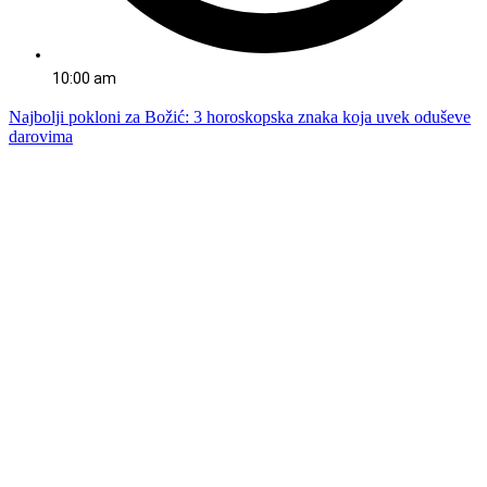
10:00 am
Najbolji pokloni za Božić: 3 horoskopska znaka koja uvek oduševe
darovima