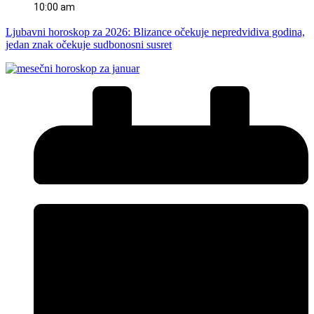
10:00 am
Ljubavni horoskop za 2026: Blizance očekuje nepredvidiva godina,
jedan znak očekuje sudbonosni susret