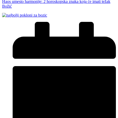
Haos umesto harmonije: 2 horoskopska znaka koja će imati težak
Božić