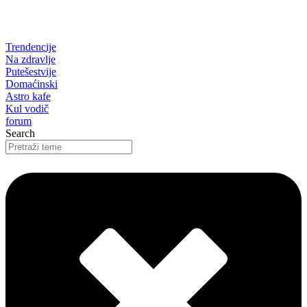
Trendencije
Na zdravlje
Putešestvije
Domaćinski
Astro kafe
Kul vodič
forum
Search