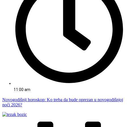
11:00 am
Novogodišnji horoskop: Ko treba da bude oprezan u novogodišnjoj
noći 2026?