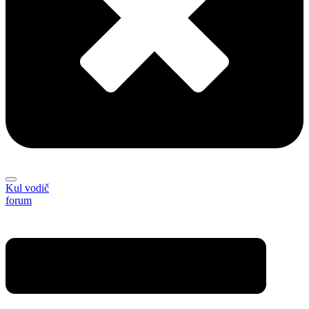
Kul vodič
forum