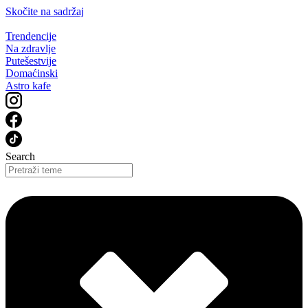
Skočite na sadržaj
Trendencije
Na zdravlje
Putešestvije
Domaćinski
Astro kafe
Search