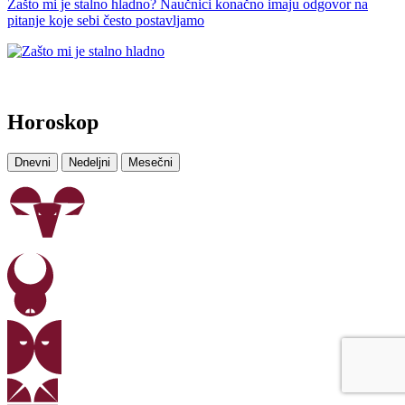
Zašto mi je stalno hladno? Naučnici konačno imaju odgovor na
pitanje koje sebi često postavljamo
Horoskop
Dnevni
Nedeljni
Mesečni