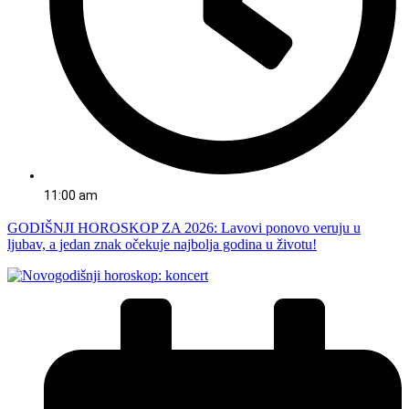
11:00 am
GODIŠNJI HOROSKOP ZA 2026: Lavovi ponovo veruju u
ljubav, a jedan znak očekuje najbolja godina u životu!