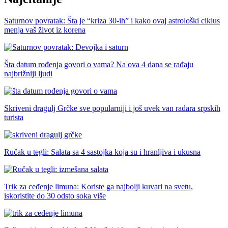
Saturnov povratak: Šta je “kriza 30-ih” i kako ovaj astrološki ciklus
menja vaš život iz korena
Šta datum rođenja govori o vama? Na ova 4 dana se rađaju
najbrižniji ljudi
Skriveni dragulj Grčke sve popularniji i još uvek van radara srpskih
turista
Ručak u tegli: Salata sa 4 sastojka koja su i hranljiva i ukusna
Trik za ceđenje limuna: Koriste ga najbolji kuvari na svetu,
iskoristite do 30 odsto soka više