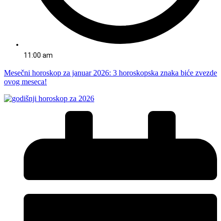
11:00 am
Mesečni horoskop za januar 2026: 3 horoskopska znaka biće zvezde
ovog meseca!