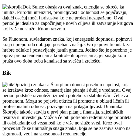
Dok Sunce obasjava ovaj znak, energija se okreće ka
unutra. Prirodni intenzitet, pronicljivost i odlučnost se pojačavaju,
dajući osećaj moći i prisustva koje ne prolazi nezapaženo. Ovaj
period je idealan za započinjanje novih ciljeva ili zatvaranje krugova
koji više ne služe ličnom razvoju.
Sa Plutonom, suvladarom znaka, koji energetski doprinosi, pojmovi
kraja i preporoda dobijaju poseban značaj. Ovo je pravi trenutak za
hrabre odluke i postavljanje jasnih granica. Jedino što je potrebno je
oprez prema tendencijama kontrole ili opsesijama, jer snagu koju
pruža ovo doba treba kanalisati sa svešću i zrelošću.
Bik
Opozicija znaka sa Škorpijom donosi posebnu napetost, koja
se izražava kroz odnose, materijalna pitanja i dublje vrednosti. Ovaj
period podstiče ravnotežu između potrebe za stabilnošću i želje za
promenom. Mogu se pojaviti otkrića ili promene u oblasti ličnih ili
profesionalnih odnosa, pozivajući na prilagodljivost. Dinamika
Škorpije takođe stavlja u prvi plan pitanja finansija, zajedničkih
resursa ili investicija. Možda će biti potrebno redefinisanje prioriteta
ili oslobađanje od vezanosti koje više ne služe svrsi. Kroz ovaj
proces ističe se unutrašnja snaga znaka, koja se ne zasniva samo na
sigurnosti, već i na sposobnosti regeneracije.