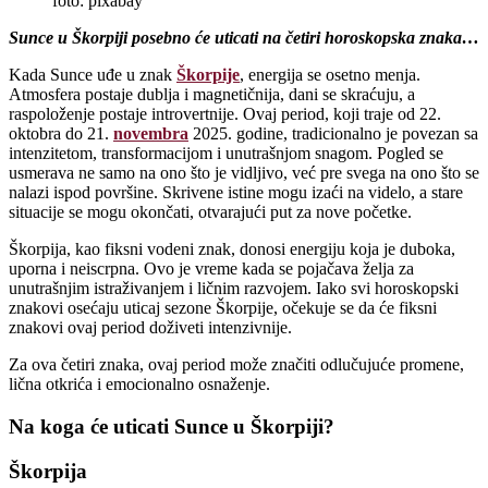
foto: pixabay
Sunce u Škorpiji posebno će uticati na četiri horoskopska znaka…
Kada Sunce uđe u znak
Škorpije
, energija se osetno menja.
Atmosfera postaje dublja i magnetičnija, dani se skraćuju, a
raspoloženje postaje introvertnije. Ovaj period, koji traje od 22.
oktobra do 21.
novembra
2025. godine, tradicionalno je povezan sa
intenzitetom, transformacijom i unutrašnjom snagom. Pogled se
usmerava ne samo na ono što je vidljivo, već pre svega na ono što se
nalazi ispod površine. Skrivene istine mogu izaći na videlo, a stare
situacije se mogu okončati, otvarajući put za nove početke.
Škorpija, kao fiksni vodeni znak, donosi energiju koja je duboka,
uporna i neiscrpna. Ovo je vreme kada se pojačava želja za
unutrašnjim istraživanjem i ličnim razvojem. Iako svi horoskopski
znakovi osećaju uticaj sezone Škorpije, očekuje se da će fiksni
znakovi ovaj period doživeti intenzivnije.
Za ova četiri znaka, ovaj period može značiti odlučujuće promene,
lična otkrića i emocionalno osnaženje.
Na koga će uticati Sunce u Škorpiji?
Škorpija