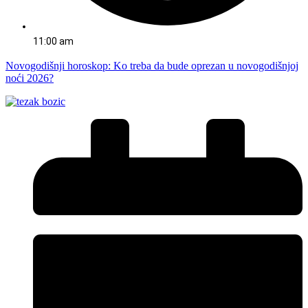
11:00 am
Novogodišnji horoskop: Ko treba da bude oprezan u novogodišnjoj
noći 2026?