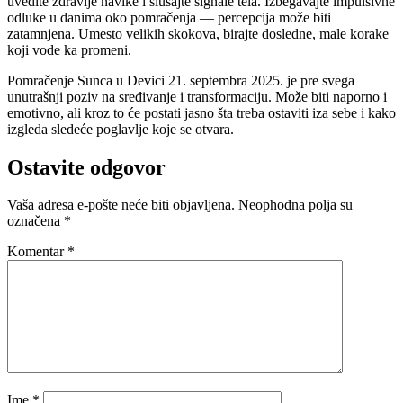
uvedite zdravije navike i slušajte signale tela. Izbegavajte impulsivne
odluke u danima oko pomračenja — percepcija može biti
zatamnjena. Umesto velikih skokova, birajte dosledne, male korake
koji vode ka promeni.
Pomračenje Sunca u Devici 21. septembra 2025. je pre svega
unutrašnji poziv na sređivanje i transformaciju. Može biti naporno i
emotivno, ali kroz to će postati jasno šta treba ostaviti iza sebe i kako
izgleda sledeće poglavlje koje se otvara.
Ostavite odgovor
Vaša adresa e-pošte neće biti objavljena.
Neophodna polja su
označena
*
Komentar
*
Ime
*