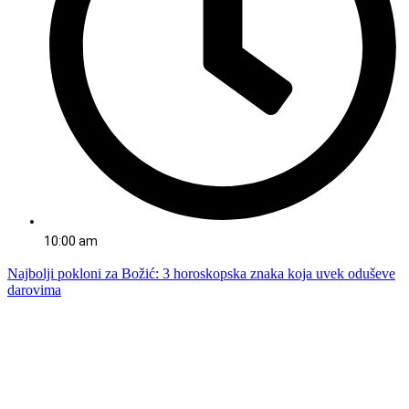
10:00 am
Najbolji pokloni za Božić: 3 horoskopska znaka koja uvek oduševe
darovima