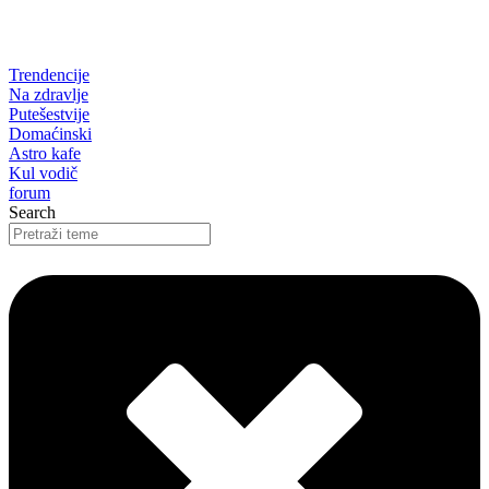
Trendencije
Na zdravlje
Putešestvije
Domaćinski
Astro kafe
Kul vodič
forum
Search