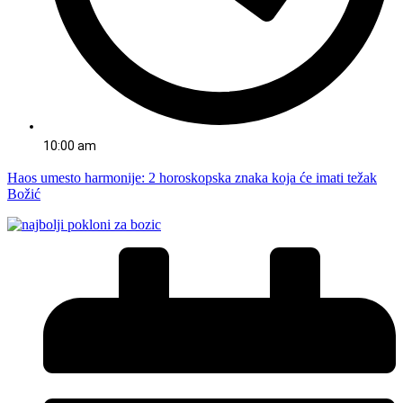
10:00 am
Haos umesto harmonije: 2 horoskopska znaka koja će imati težak
Božić