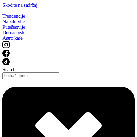
Skočite na sadržaj
Trendencije
Na zdravlje
Putešestvije
Domaćinski
Astro kafe
Search