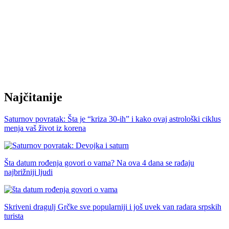
Najčitanije
Saturnov povratak: Šta je “kriza 30-ih” i kako ovaj astrološki ciklus
menja vaš život iz korena
Šta datum rođenja govori o vama? Na ova 4 dana se rađaju
najbrižniji ljudi
Skriveni dragulj Grčke sve popularniji i još uvek van radara srpskih
turista