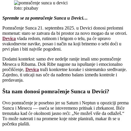
foto: pixabay
Spremite se za pomračenje Sunca u Devici…
Pomračenje Sunca 21. septembra 2025. u Devici donosi prelomni
momenat: staro se zatvara da bi prostor za novo mogao da se otvori.
Devica
vlada redom, rutinom i brigom o telu, pa će upravo
svakodnevne navike, posao i način na koji brinemo o sebi doći u
prvi plan i biti najviše pogođeni.
Dodatni kontekst: samo dve nedelje ranije imali smo pomračenje
Meseca u Ribama. Dok Ribe nagone na ispuštanje i emocionalno
pročišćenje,
Devica
traži konkretne korake i sistematsko sređivanje.
Zajedno, ti uticaji nas uče da nađemo balans između kontrole i
predavanja.
Šta nam donosi pomračenje Sunca u Devici?
Ovo pomračenje je posebno jer su Saturn i Neptun u opoziciji prema
Suncu i Mesecu — oseća se istovremeno pritisak i zbrkanost. Biće
trenutaka kad će okolnosti jasno reći: „Ne možeš više da odlažeš.“
To može naterati i na promene koje niste planirali, makar ih se u
početku plašili.