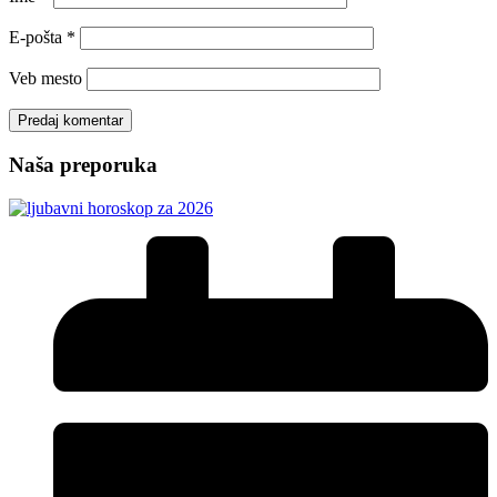
E-pošta
*
Veb mesto
Naša preporuka