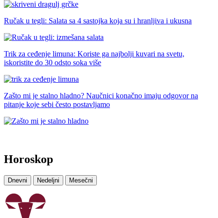
Ručak u tegli: Salata sa 4 sastojka koja su i hranljiva i ukusna
Trik za ceđenje limuna: Koriste ga najbolji kuvari na svetu,
iskoristite do 30 odsto soka više
Zašto mi je stalno hladno? Naučnici konačno imaju odgovor na
pitanje koje sebi često postavljamo
Horoskop
Dnevni
Nedeljni
Mesečni