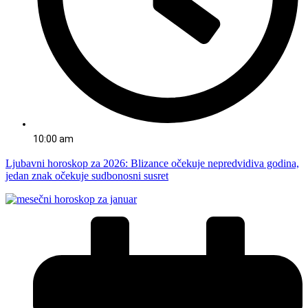
10:00 am
Ljubavni horoskop za 2026: Blizance očekuje nepredvidiva godina,
jedan znak očekuje sudbonosni susret