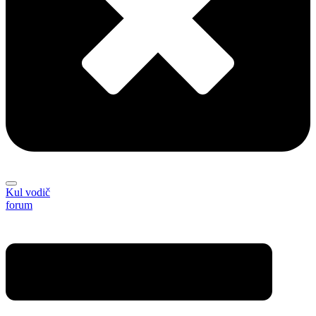
Kul vodič
forum