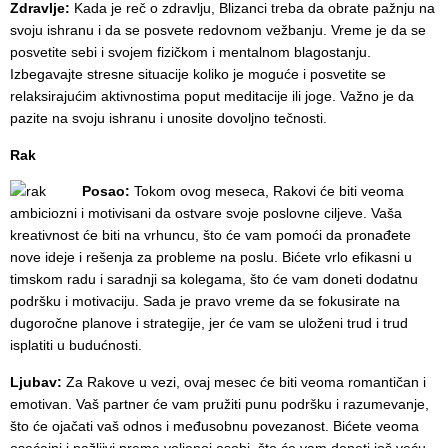
Zdravlje:
Kada je reč o zdravlju, Blizanci treba da obrate pažnju na
svoju ishranu i da se posvete redovnom vežbanju. Vreme je da se
posvetite sebi i svojem fizičkom i mentalnom blagostanju.
Izbegavajte stresne situacije koliko je moguće i posvetite se
relaksirajućim aktivnostima poput meditacije ili joge. Važno je da
pazite na svoju ishranu i unosite dovoljno tečnosti.
Rak
Posao:
Tokom ovog meseca, Rakovi će biti veoma
ambiciozni i motivisani da ostvare svoje poslovne ciljeve. Vaša
kreativnost će biti na vrhuncu, što će vam pomoći da pronađete
nove ideje i rešenja za probleme na poslu. Bićete vrlo efikasni u
timskom radu i saradnji sa kolegama, što će vam doneti dodatnu
podršku i motivaciju. Sada je pravo vreme da se fokusirate na
dugoročne planove i strategije, jer će vam se uloženi trud i trud
isplatiti u budućnosti.
Ljubav:
Za Rakove u vezi, ovaj mesec će biti veoma romantičan i
emotivan. Vaš partner će vam pružiti punu podršku i razumevanje,
što će ojačati vaš odnos i međusobnu povezanost. Bićete veoma
osećajni i pažljivi prema voljenoj osobi, što će vam doneti još veću