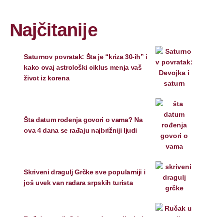
Najčitanije
Saturnov povratak: Šta je “kriza 30-ih” i
kako ovaj astrološki ciklus menja vaš
život iz korena
Šta datum rođenja govori o vama? Na
ova 4 dana se rađaju najbrižniji ljudi
Skriveni dragulj Grčke sve popularniji i
još uvek van radara srpskih turista