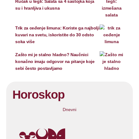
Ručak u tegli: Salata sa 4 sastojka koja
su i hranljiva i ukusna
Trik za ceđenje limuna: Koriste ga najbolji
kuvari na svetu, iskoristite do 30 odsto
soka više
Zašto mi je stalno hladno? Naučnici
konačno imaju odgovor na pitanje koje
sebi često postavljamo
Horoskop
Dnevni