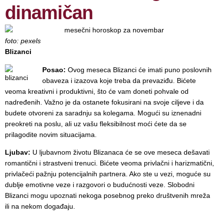
dinamičan
foto: pexels
Blizanci
Posao:
Ovog meseca Blizanci će imati puno poslovnih
obaveza i izazova koje treba da prevaziđu. Bićete
veoma kreativni i produktivni, što će vam doneti pohvale od
nadređenih. Važno je da ostanete fokusirani na svoje ciljeve i da
budete otvoreni za saradnju sa kolegama. Mogući su iznenadni
preokreti na poslu, ali uz vašu fleksibilnost moći ćete da se
prilagodite novim situacijama.
Ljubav:
U ljubavnom životu Blizanaca će se ove meseca dešavati
romantični i strastveni trenuci. Bićete veoma privlačni i harizmatični,
privlačeći pažnju potencijalnih partnera. Ako ste u vezi, moguće su
dublje emotivne veze i razgovori o budućnosti veze. Slobodni
Blizanci mogu upoznati nekoga posebnog preko društvenih mreža
ili na nekom događaju.