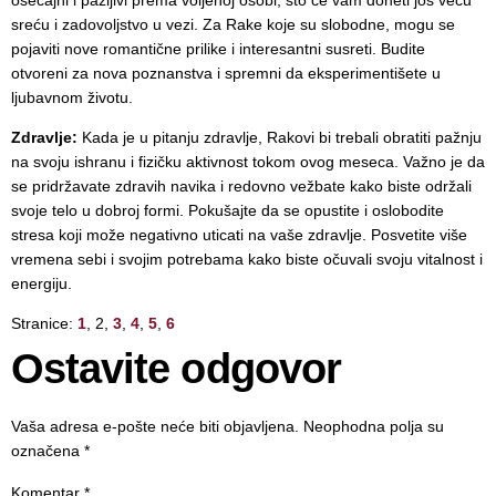
sreću i zadovoljstvo u vezi. Za Rake koje su slobodne, mogu se
pojaviti nove romantične prilike i interesantni susreti. Budite
otvoreni za nova poznanstva i spremni da eksperimentišete u
ljubavnom životu.
Zdravlje:
Kada je u pitanju zdravlje, Rakovi bi trebali obratiti pažnju
na svoju ishranu i fizičku aktivnost tokom ovog meseca. Važno je da
se pridržavate zdravih navika i redovno vežbate kako biste održali
svoje telo u dobroj formi. Pokušajte da se opustite i oslobodite
stresa koji može negativno uticati na vaše zdravlje. Posvetite više
vremena sebi i svojim potrebama kako biste očuvali svoju vitalnost i
energiju.
Stranice:
1
,
2
,
3
,
4
,
5
,
6
Ostavite odgovor
Vaša adresa e-pošte neće biti objavljena.
Neophodna polja su
označena
*
Komentar
*