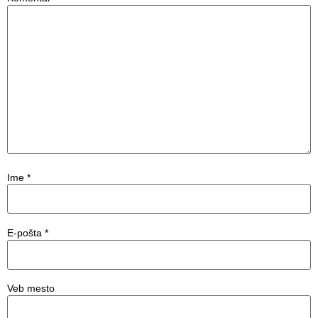
Ime
*
E-pošta
*
Veb mesto