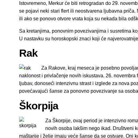
Istovremeno, Merkur će biti retrogradan do 29. novembra
se pojavi neki stari flert ili neostvarena ljubavna pri
ili ako se ponovo otvore vrata koja su nekada bila odšk
Sa kretanjima, ponovnim povezivanjima i susretima koj
U nastavku su horoskopski znaci koji će najverovatnije
Rak
Za Rakove, kraj meseca je posebno povoljan 
naklonost i privlačenje novih iskustava. 26. novembra
ljubav, donoseći intenzivnu strast i izglede za nova p
povećavajući šanse za ponovno povezivanje sa osobama i
Škorpija
Za Škorpije, ovaj period je intenzivno rom
novih osoba lakšim nego ikad. Društveni 
maštarije i želje imaju veće šanse da se ostvare. Oni 