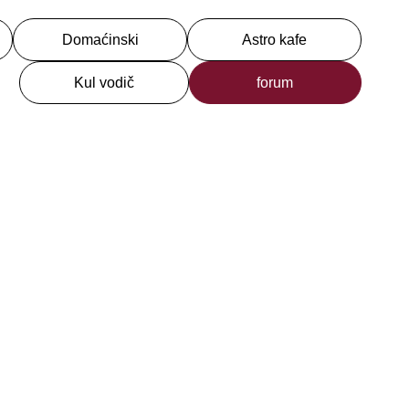
Domaćinski
Astro kafe
Kul vodič
forum