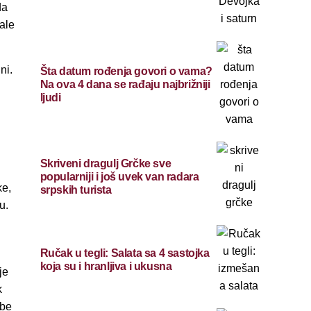
da
tale
ni.
Šta datum rođenja govori o vama?
Na ova 4 dana se rađaju najbrižniji
ljudi
Skriveni dragulj Grčke sve
popularniji i još uvek van radara
ke,
srpskih turista
u.
Ručak u tegli: Salata sa 4 sastojka
koja su i hranljiva i ukusna
je
k
obe