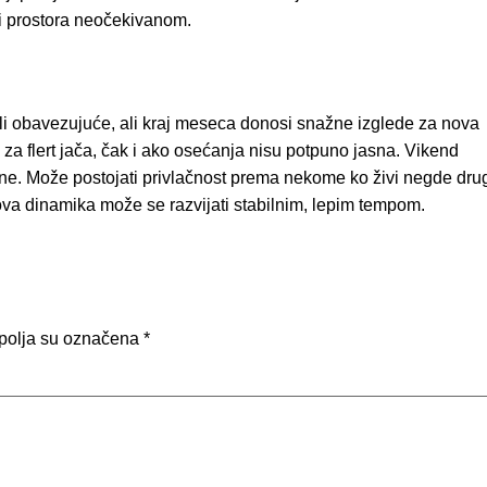
ti prostora neočekivanom.
i obavezujuće, ali kraj meseca donosi snažne izglede za nova
 za flert jača, čak i ako osećanja nisu potpuno jasna. Vikend
i ne. Može postojati privlačnost prema nekome ko živi negde dr
 nova dinamika može se razvijati stabilnim, lepim tempom.
polja su označena
*