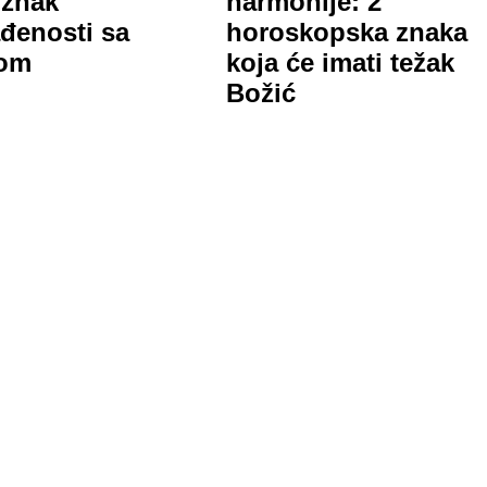
 znak
harmonije: 2
đenosti sa
horoskopska znaka
rom
koja će imati težak
Božić