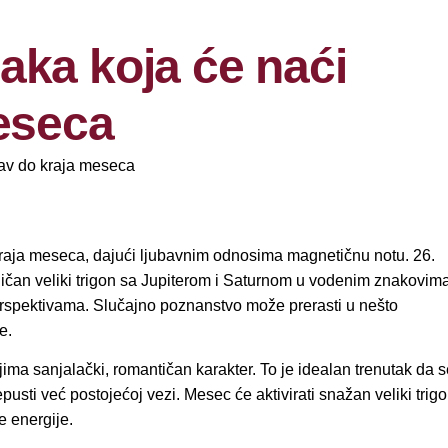
aka koja će naći
meseca
kraja meseca, dajući ljubavnim odnosima magnetičnu notu. 26.
ničan veliki trigon sa Jupiterom i Saturnom u vodenim znakovima
rspektivama. Slučajno poznanstvo može prerasti u nešto
e.
ima sanjalački, romantičan karakter. To je idealan trenutak da s
epusti već postojećoj vezi. Mesec će aktivirati snažan veliki trig
e energije.