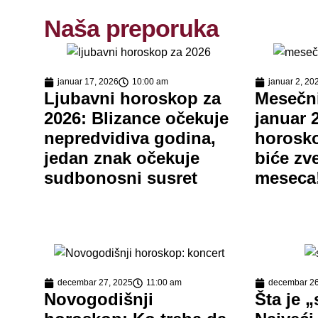
Naša preporuka
januar 17, 2026
10:00 am
januar 2, 20
Ljubavni horoskop za
Mesečn
2026: Blizance očekuje
januar 
nepredvidiva godina,
horosk
jedan znak očekuje
biće zv
sudbonosni susret
meseca
decembar 27, 2025
11:00 am
decembar 26
Novogodišnji
Šta je 