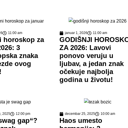
26
11:00 am
januar 1, 2026
11:00 am
i horoskop za
GODIŠNJI HOROSK
2026: 3
ZA 2026: Lavovi
opska znaka
ponovo veruju u
ezde ovog
ljubav, a jedan znak
!
očekuje najbolja
godina u životu!
, 2025
12:00 pm
decembar 25, 2025
10:00 am
„swag gap“?
Haos umesto