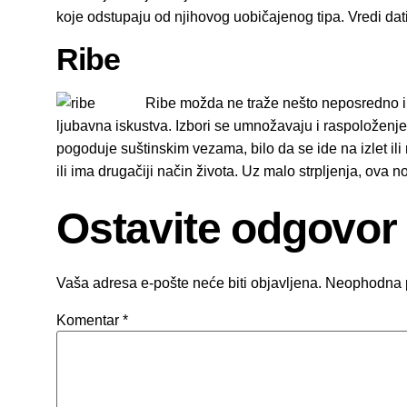
koje odstupaju od njihovog uobičajenog tipa. Vredi da
Ribe
Ribe možda ne traže nešto neposredno il
ljubavna iskustva. Izbori se umnožavaju i raspoloženje
pogoduje suštinskim vezama, bilo da se ide na izlet il
ili ima drugačiji način života. Uz malo strpljenja, ova
Ostavite odgovor
Vaša adresa e-pošte neće biti objavljena.
Neophodna 
Komentar
*