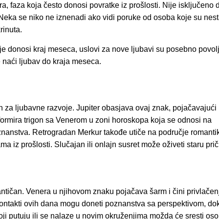
, faza koja često donosi povratke iz prošlosti. Nije isključeno 
ča. Neka se niko ne iznenadi ako vidi poruke od osoba koje su nes
rinuta.
e donosi kraj meseca, uslovi za nove ljubavi su posebno povolj
 naći ljubav do kraja meseca.
za ljubavne razvoje. Jupiter obasjava ovaj znak, pojačavajući
 formira trigon sa Venerom u zoni horoskopa koja se odnosi na
oznanstva. Retrogradan Merkur takođe utiče na područje romanti
z prošlosti. Slučajan ili onlajn susret može oživeti staru prič
antičan. Venera u njihovom znaku pojačava šarm i čini privlačen
kontakti ovih dana mogu doneti poznanstva sa perspektivom, do
koji putuju ili se nalaze u novim okruženjima možda će sresti os