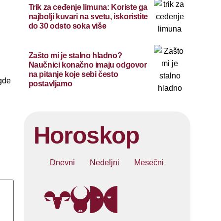
Trik za ceđenje limuna: Koriste ga
najbolji kuvari na svetu, iskoristite
do 30 odsto soka više
Zašto mi je stalno hladno?
Naučnici konačno imaju odgovor
na pitanje koje sebi često
ugde
postavljamo
Horoskop
Dnevni
Nedeljni
Mesečni