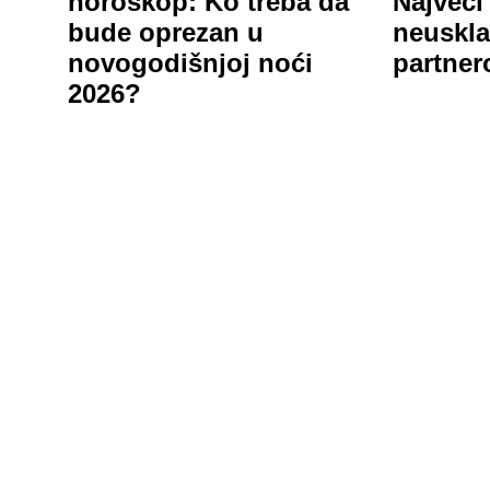
horoskop: Ko treba da
Najveći
bude oprezan u
neuskla
novogodišnjoj noći
partne
2026?