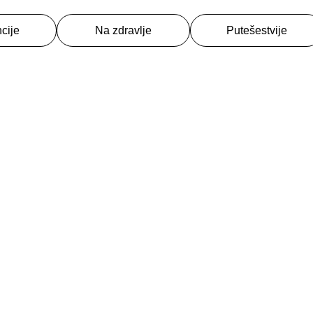
cije
Na zdravlje
Putešestvije