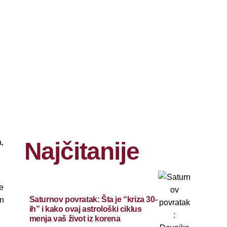
,
Najčitanije
e
Saturnov povratak: Šta je “kriza 30-
on
ih” i kako ovaj astrološki ciklus
menja vaš život iz korena