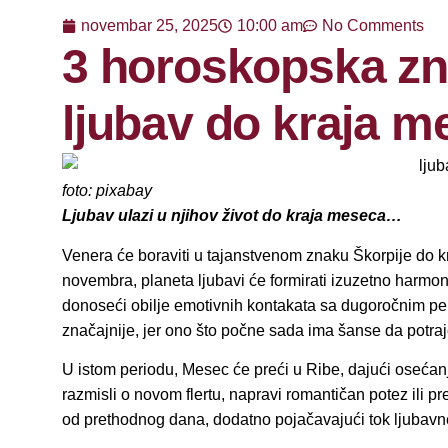
novembar 25, 2025
10:00 am
No Comments
3 horoskopska zn
ljubav do kraja 
foto: pixabay
Ljubav ulazi u njihov život do kraja meseca…
Venera će boraviti u tajanstvenom znaku Škorpije do 
novembra, planeta ljubavi će formirati izuzetno harmo
donoseći obilje emotivnih kontakata sa dugoročnim pe
značajnije, jer ono što počne sada ima šanse da potraj
U istom periodu, Mesec će preći u Ribe, dajući osećanj
razmisli o novom flertu, napravi romantičan potez ili pr
od prethodnog dana, dodatno pojačavajući tok ljubavn