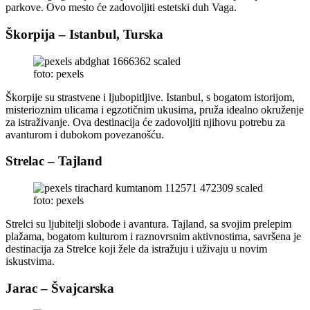
parkove. Ovo mesto će zadovoljiti estetski duh Vaga.
Škorpija – Istanbul, Turska
foto: pexels
Škorpije su strastvene i ljubopitljive. Istanbul, s bogatom istorijom,
misterioznim ulicama i egzotičnim ukusima, pruža idealno okruženje
za istraživanje. Ova destinacija će zadovoljiti njihovu potrebu za
avanturom i dubokom povezanošću.
Strelac – Tajland
foto: pexels
Strelci su ljubitelji slobode i avantura. Tajland, sa svojim prelepim
plažama, bogatom kulturom i raznovrsnim aktivnostima, savršena je
destinacija za Strelce koji žele da istražuju i uživaju u novim
iskustvima.
Jarac – Švajcarska