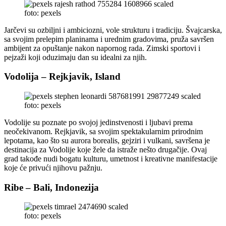
foto: pexels
Jarčevi su ozbiljni i ambiciozni, vole strukturu i tradiciju. Švajcarska,
sa svojim prelepim planinama i urednim gradovima, pruža savršen
ambijent za opuštanje nakon napornog rada. Zimski sportovi i
pejzaži koji oduzimaju dan su idealni za njih.
Vodolija – Rejkjavik, Island
foto: pexels
Vodolije su poznate po svojoj jedinstvenosti i ljubavi prema
neočekivanom. Rejkjavik, sa svojim spektakularnim prirodnim
lepotama, kao što su aurora borealis, gejziri i vulkani, savršena je
destinacija za Vodolije koje žele da istraže nešto drugačije. Ovaj
grad takođe nudi bogatu kulturu, umetnost i kreativne manifestacije
koje će privući njihovu pažnju.
Ribe – Bali, Indonezija
foto: pexels