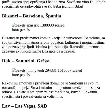
pruža savšen spoj opuštanja i hedonizma. Savršeno vino i autohtoni
specijaliteti će zadovoljiti sve što treba jednom Biku!
Blizanci – Barselona, Španija
foto: pexels
Blizanci su predstavnici komunikacije i društvenosti. Barselona, sa
svojom živahnom atmosferom, bogatom kulturom i mogućnostima
za upoznavanje ljudi, idealna je destinacija. Raznolika umetnost i
zabavne aktivnosti mame Blizance da istražuju.
Rak – Santorini, Grčka
foto: pexels
Rakovi su emotivni i privrženi domu, pa je Santorini sa svojim
romantičnim pejzažima i mirnim ambijentom savršeno mesto za
odmor. Uživate u prelepim zalascima sunca, kuvanju lokalnih
specijaliteta i povezivanju sa voljenima.
Lav – Las Vegas, SAD