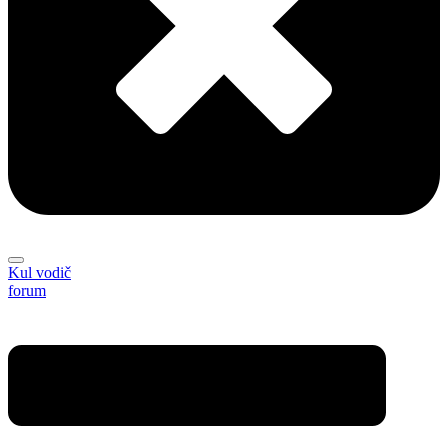
Kul vodič
forum