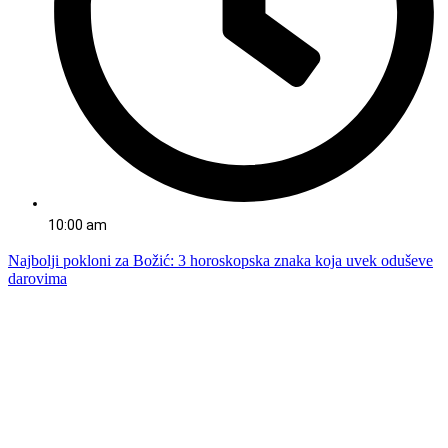
10:00 am
Najbolji pokloni za Božić: 3 horoskopska znaka koja uvek oduševe
darovima