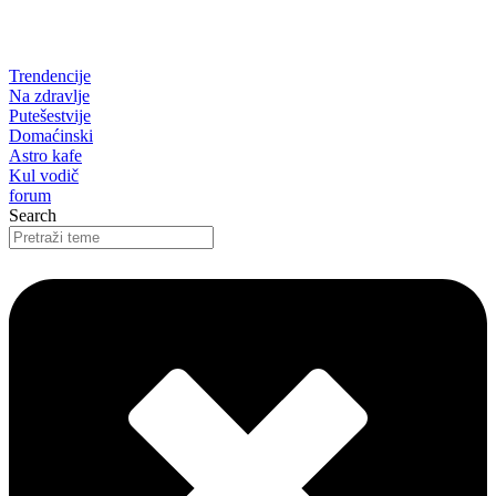
Trendencije
Na zdravlje
Putešestvije
Domaćinski
Astro kafe
Kul vodič
forum
Search