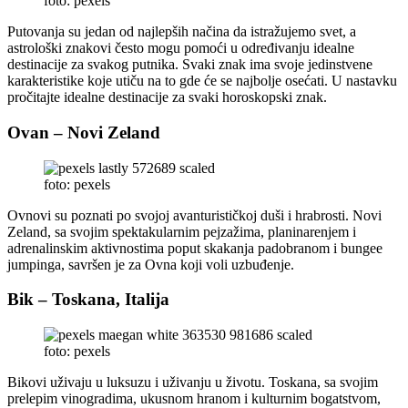
foto: pexels
Putovanja su jedan od najlepših načina da istražujemo svet, a
astrološki znakovi često mogu pomoći u određivanju idealne
destinacije za svakog putnika. Svaki znak ima svoje jedinstvene
karakteristike koje utiču na to gde će se najbolje osećati. U nastavku
pročitajte idealne destinacije za svaki horoskopski znak.
Ovan – Novi Zeland
foto: pexels
Ovnovi su poznati po svojoj avanturističkoj duši i hrabrosti. Novi
Zeland, sa svojim spektakularnim pejzažima, planinarenjem i
adrenalinskim aktivnostima poput skakanja padobranom i bungee
jumpinga, savršen je za Ovna koji voli uzbuđenje.
Bik – Toskana, Italija
foto: pexels
Bikovi uživaju u luksuzu i uživanju u životu. Toskana, sa svojim
prelepim vinogradima, ukusnom hranom i kulturnim bogatstvom,