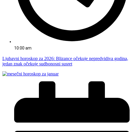
10:00 am
Ljubavni horoskop za 2026: Blizance očekuje nepredvidiva godina,
jedan znak očekuje sudbonosni susret