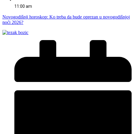
11:00 am
Novogodišnji horoskop: Ko treba da bude oprezan u novogodišnjoj
noći 2026?