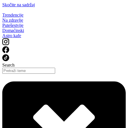
Skočite na sadržaj
Trendencije
Na zdravlje
Putešestvije
Domaćinski
Astro kafe
Search