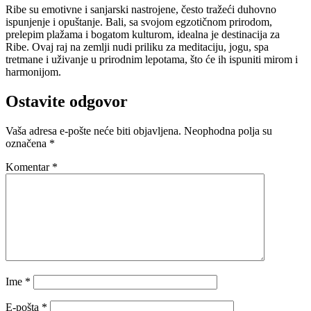
Ribe su emotivne i sanjarski nastrojene, često tražeći duhovno
ispunjenje i opuštanje. Bali, sa svojom egzotičnom prirodom,
prelepim plažama i bogatom kulturom, idealna je destinacija za
Ribe. Ovaj raj na zemlji nudi priliku za meditaciju, jogu, spa
tretmane i uživanje u prirodnim lepotama, što će ih ispuniti mirom i
harmonijom.
Ostavite odgovor
Vaša adresa e-pošte neće biti objavljena.
Neophodna polja su
označena
*
Komentar
*
Ime
*
E-pošta
*