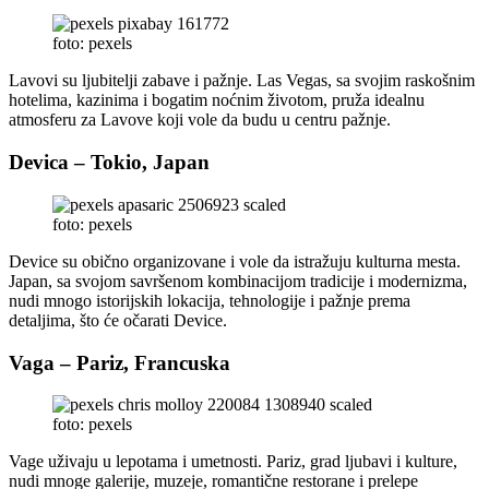
foto: pexels
Lavovi su ljubitelji zabave i pažnje. Las Vegas, sa svojim raskošnim
hotelima, kazinima i bogatim noćnim životom, pruža idealnu
atmosferu za Lavove koji vole da budu u centru pažnje.
Devica – Tokio, Japan
foto: pexels
Device su obično organizovane i vole da istražuju kulturna mesta.
Japan, sa svojom savršenom kombinacijom tradicije i modernizma,
nudi mnogo istorijskih lokacija, tehnologije i pažnje prema
detaljima, što će očarati Device.
Vaga – Pariz, Francuska
foto: pexels
Vage uživaju u lepotama i umetnosti. Pariz, grad ljubavi i kulture,
nudi mnoge galerije, muzeje, romantične restorane i prelepe