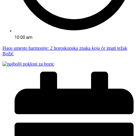
10:00 am
Haos umesto harmonije: 2 horoskopska znaka koja će imati težak
Božić