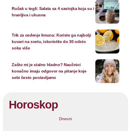
Ručak u tegli: Salata sa 4 sastojka koja su i
hranljiva i ukusna
Trik za ceđenje limuna: Koriste ga najbolji
kuvari na svetu, iskoristite do 30 odsto
soka više
Zašto mi je stalno hladno? Naučnici
konačno imaju odgovor na pitanje koje
sebi često postavljamo
Horoskop
Dnevni