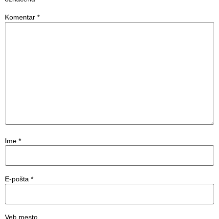
Komentar
*
Ime
*
E-pošta
*
Veb mesto