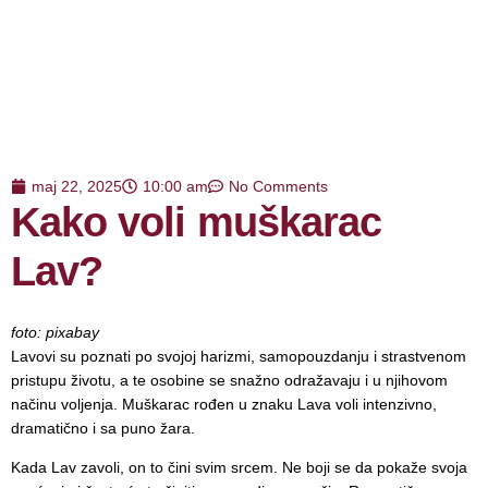
maj 22, 2025
10:00 am
No Comments
Kako voli muškarac
Lav?
foto: pixabay
Lavovi su poznati po svojoj harizmi, samopouzdanju i strastvenom
pristupu životu, a te osobine se snažno odražavaju i u njihovom
načinu voljenja. Muškarac rođen u znaku Lava voli intenzivno,
dramatično i sa puno žara.
Kada Lav zavoli, on to čini svim srcem. Ne boji se da pokaže svoja