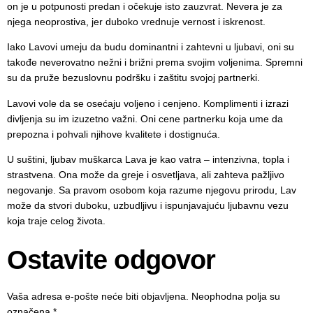
on je u potpunosti predan i očekuje isto zauzvrat. Nevera je za
njega neoprostiva, jer duboko vrednuje vernost i iskrenost.
Iako Lavovi umeju da budu dominantni i zahtevni u ljubavi, oni su
takođe neverovatno nežni i brižni prema svojim voljenima. Spremni
su da pruže bezuslovnu podršku i zaštitu svojoj partnerki.
Lavovi vole da se osećaju voljeno i cenjeno. Komplimenti i izrazi
divljenja su im izuzetno važni. Oni cene partnerku koja ume da
prepozna i pohvali njihove kvalitete i dostignuća.
U suštini, ljubav muškarca Lava je kao vatra – intenzivna, topla i
strastvena. Ona može da greje i osvetljava, ali zahteva pažljivo
negovanje. Sa pravom osobom koja razume njegovu prirodu, Lav
može da stvori duboku, uzbudljivu i ispunjavajuću ljubavnu vezu
koja traje celog života.
Ostavite odgovor
Vaša adresa e-pošte neće biti objavljena.
Neophodna polja su
označena
*