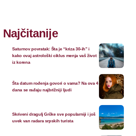
Najčitanije
Saturnov povratak: Šta je “kriza 30-ih” i
kako ovaj astrološki ciklus menja vaš život
iz korena
Šta datum rođenja govori o vama? Na ova 4
dana se rađaju najbrižniji ljudi
Skriveni dragulj Grčke sve popularniji i još
uvek van radara srpskih turista