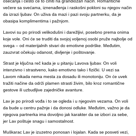
osećanja i često će to činiti na grandiozan način. Romantične
večere sa svećama, iznenađenja i raskošni pokloni su njegov način
da izrazi ljubav. On uživa da mazi i pazi svoju partnerku, da je
obasipa komplimentima i pažnjom.
Lavovi su po prirodi velikodušni i darežljivi, posebno prema onima
koje vole. Oni će se truditi da svojoj voljenoj osobi pruže najbolje od
svega – od materijalnih stvari do emotivne podrške. Međutim,
zauzvrat očekuju odanost, divljenje i poštovanje.
Strast je ključna reč kada je u pitanju Lavova ljubav. On voli
intenzivno i strastveno, kako emotivno tako i fizički. U vezi sa
Lavom nikada nema mesta za dosadu ili monotoniju. On će uvek
tražiti načine da održi plamen strasti živim, bilo kroz romantične
gestove ili uzbudljive zajedničke avanture.
Lav je po prirodi vođa i to se ogleda i u njegovim vezama. On voli
da bude u centru pažnje i da donosi odluke. Međutim, važno je da
njegova partnerka ima dovoljno jak karakter da se izbori za sebe,
jer Lav poštuje snagu i samostalnost.
Muškarac Lav je izuzetno ponosan i lojalan. Kada se posveti vezi,