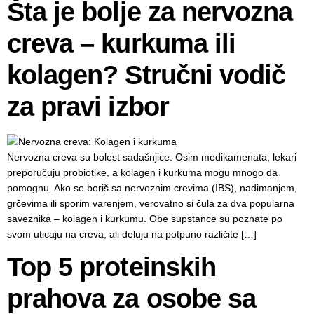
Šta je bolje za nervozna
creva – kurkuma ili
kolagen? Stručni vodič
za pravi izbor
Nervozna creva su bolest sadašnjice. Osim medikamenata, lekari
preporučuju probiotike, a kolagen i kurkuma mogu mnogo da
pomognu. Ako se boriš sa nervoznim crevima (IBS), nadimanjem,
grčevima ili sporim varenjem, verovatno si čula za dva popularna
saveznika – kolagen i kurkumu. Obe supstance su poznate po
svom uticaju na creva, ali deluju na potpuno različite […]
Top 5 proteinskih
prahova za osobe sa