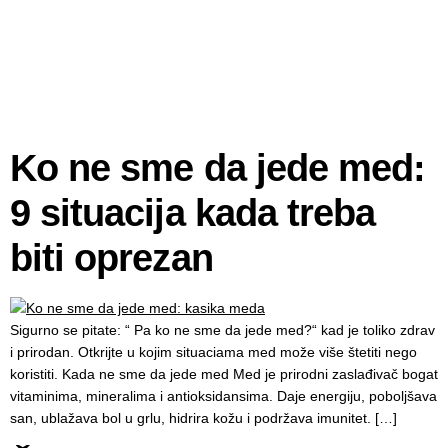
Ko ne sme da jede med:
9 situacija kada treba
biti oprezan
Sigurno se pitate: “ Pa ko ne sme da jede med?“ kad je toliko zdrav
i prirodan. Otkrijte u kojim situaciama med može više štetiti nego
koristiti. Kada ne sme da jede med Med je prirodni zaslađivač bogat
vitaminima, mineralima i antioksidansima. Daje energiju, poboljšava
san, ublažava bol u grlu, hidrira kožu i podržava imunitet. […]