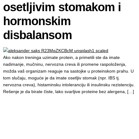
osetljivim stomakom i
hormonskim
disbalansom
Ako nakon treninga uzimate protein, a primetili ste da imate
nadimanje, mučninu, nervozna creva ili promene raspoloženja,
možda vaš organizam reaguje na sastojke u proteinskom prahu. U
tom slučaju, moguće je da imate osetljiv stomak (npr. IBS tj.
nervozna creva), histaminsku intoleranciju ili insulinsku rezistenciju.
Rešenje je da birate čiste, lako svarljive proteine bez alergena, […]